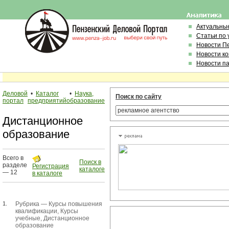
Актуальны
Статьи по
Новости П
Новости к
Новости п
Деловой
•
Каталог
•
Наука,
Поиск по сайту
портал
предприятий
образование
Дистанционное
образование
Всего в
Поиск в
разделе
Регистрация
каталоге
— 12
в каталоге
1.
Рубрика —
Курсы повышения
квалификации
,
Курсы
учебные
,
Дистанционное
образование