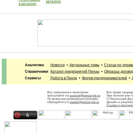
каталоге
в каталоге
Аналитика
Новости
•
Актуальные темы
•
Статьи по упра
Справочники
Каталог предприятий Пензы
•
Образцы догово
Сервисы
Работа в Пензе
•
Форум предпринимателей
•
Все замечания и пожелания
Все права защище
присылайте на
support@penza-job.ru
При полном или ч
По вопросам размещения рекламы
© Пензенский Дел
обращайтесь в
market@penza-job.ru
Дизайн и разраб
Ссылки и партнер