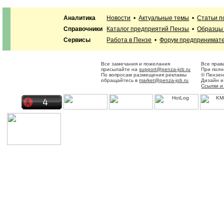
Аналитика
Новости
•
Актуальные темы
•
Статьи п
Справочники
Каталог предприятий Пензы
•
Образцы 
Сервисы
Работа в Пензе
•
Форум предпринимат
Все замечания и пожелания
Все прав
присылайте на
support@penza-job.ru
При полн
По вопросам размещения рекламы
© Пензен
обращайтесь в
market@penza-job.ru
Дизайн и
Ссылки и