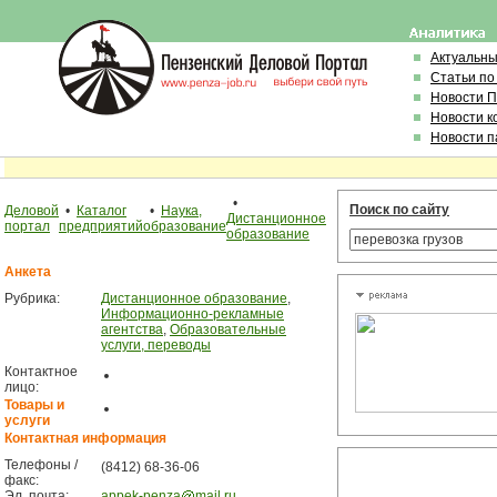
Актуальн
Статьи по
Новости 
Новости к
Новости п
•
Поиск по сайту
Деловой
•
Каталог
•
Наука,
Дистанционное
портал
предприятий
образование
образование
Анкета
Рубрика:
Дистанционное образование
,
Информационно-рекламные
агентства
,
Образовательные
услуги, переводы
Контактное
лицо:
Товары и
услуги
Контактная информация
Телефоны /
(8412) 68-36-06
факс:
Эл. почта:
appek-penza
mail.ru