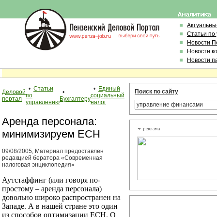
Актуальны
Статьи по
Новости П
Новости к
Новости п
•
Статьи
•
Единый
Поиск по сайту
Деловой
•
по
социальный
портал
Бухгалтеру
управлению
налог
Аренда персонала:
минимизируем ЕСН
09/08/2005, Материал предоставлен
редакцией бератора «Современная
налоговая энциклопедия»
Аутстаффинг (или говоря по-
простому – аренда персонала)
довольно широко распространен на
Западе. А в нашей стране это один
из способов оптимизации ЕСН. О