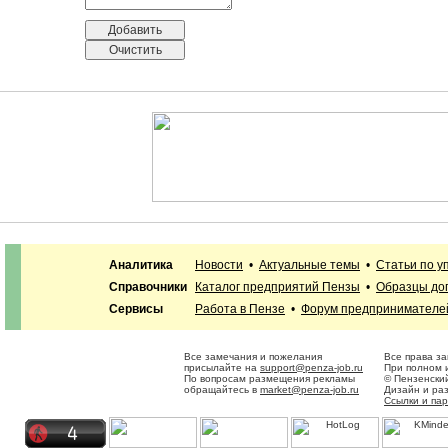
Аналитика
Новости
•
Актуальные темы
•
Статьи по 
Справочники
Каталог предприятий Пензы
•
Образцы до
Сервисы
Работа в Пензе
•
Форум предпринимателе
Все замечания и пожелания
Все права з
присылайте на
support@penza-job.ru
При полном и
По вопросам размещения рекламы
© Пензенски
обращайтесь в
market@penza-job.ru
Дизайн и ра
Ссылки и па