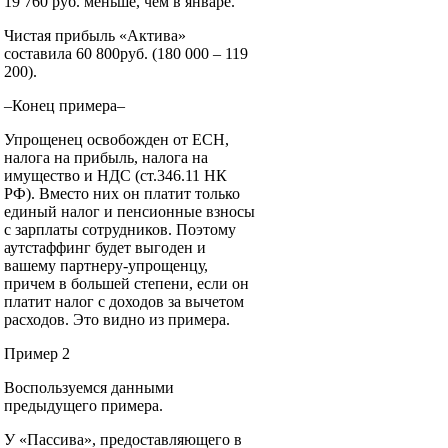
19 760 руб. меньше, чем в январе.
Чистая прибыль «Актива»
составила 60 800руб. (180 000 – 119
200).
–Конец примера–
Упрощенец освобожден от ЕСН,
налога на прибыль, налога на
имущество и НДС (ст.346.11 НК
РФ). Вместо них он платит только
единый налог и пенсионные взносы
с зарплаты сотрудников. Поэтому
аутстаффинг будет выгоден и
вашему партнеру-упрощенцу,
причем в большей степени, если он
платит налог с доходов за вычетом
расходов. Это видно из примера.
Пример 2
Воспользуемся данными
предыдущего примера.
У «Пассива», предоставляющего в