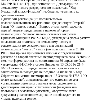
бюджетной классификации РФ, утвержденного Приказом
МФ РФ № 114н[17] , при заполнении Декларации по
земельному налогу разрядность по показателю "Код
бюджетной классификации" необходимо увеличить до
двадцати знаков.
Однако эти рекомендации касались только
налогоплательщиков тех регионов, где действует "старый"
Закон "О плате за землю". Вопрос о том, какой расчет за
первый квартал представить в налоговый орган
плательщикам "нового" налога, оставался открытым.
Приказом Минфина РФ № 66н[18] утверждена форма расчета
по авансовым платежам по земельному налогу и
рекомендации по ее заполнению для организаций -
плательщиков "нового" налога (по правилам главы 31 НК
РФ). Этот приказ применяется начиная с представления
расчетов за второй отчетный период текущего года. В связи с
тем, что форма расчета по состоянию на 30 апреля не была
утверждена, ФНС РФ в своем Письме от 13.05.05 № 21-4-
04/171 указала, что представить расчет нужно вместе с
отчетностью за полугодие не позднее 31 июля 2005 года
Обратите внимание: несмотря на ст. 15 Закона № 1738-1 "О
плате за землю", определяющую, что основанием для
установления земельного налога является документ,
удостоверяющий право собственности (владения или
пользования земельным участком), отсутствие этого
документа у налогоплательщика не освобождает его от
уплаты налога на землю.