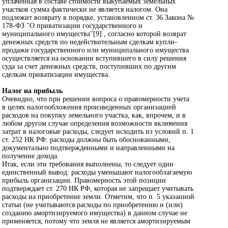
уплаченная в составе стоимости выкупаемых земельных
участков сумма фактически не является налогом. Она
подлежит возврату в порядке, установленном ст. 36 Закона №
178-ФЗ "О приватизации государственного и
муниципального имущества"[9] , согласно которой возврат
денежных средств по недействительным сделкам купли-
продажи государственного или муниципального имущества
осуществляется на основании вступившего в силу решения
суда за счет денежных средств, поступивших по другим
сделкам приватизации имущества.
Налог на прибыль
Очевидно, что при решении вопроса о правомерности учета
в целях налогообложения произведенных организацией
расходов на покупку земельного участка, как, впрочем, и в
любом другом случае определения возможности включения
затрат в налоговые расходы, следует исходить из условий п. 1
ст. 252 НК РФ: расходы должны быть обоснованными,
документально подтвержденными и направленными на
получение дохода.
Итак, если эти требования выполнены, то следует один
единственный вывод: расходы уменьшают налогооблагаемую
прибыль организации. Правомерность этой позиции
подтверждает ст. 270 НК РФ, которая не запрещает учитывать
расходы на приобретение земли. Отметим, что п. 5 указанной
статьи (не учитываются расходы по приобретению и (или)
созданию амортизируемого имущества) в данном случае не
применяется, потому что земля не является амортизируемым