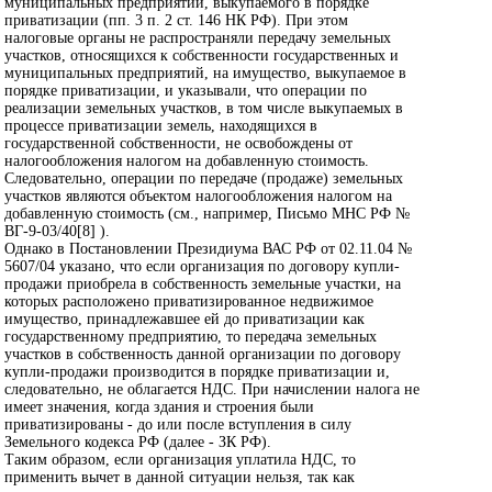
муниципальных предприятий, выкупаемого в порядке
приватизации (пп. 3 п. 2 ст. 146 НК РФ). При этом
налоговые органы не распространяли передачу земельных
участков, относящихся к собственности государственных и
муниципальных предприятий, на имущество, выкупаемое в
порядке приватизации, и указывали, что операции по
реализации земельных участков, в том числе выкупаемых в
процессе приватизации земель, находящихся в
государственной собственности, не освобождены от
налогообложения налогом на добавленную стоимость.
Следовательно, операции по передаче (продаже) земельных
участков являются объектом налогообложения налогом на
добавленную стоимость (см., например, Письмо МНС РФ №
ВГ-9-03/40[8] ).
Однако в Постановлении Президиума ВАС РФ от 02.11.04 №
5607/04 указано, что если организация по договору купли-
продажи приобрела в собственность земельные участки, на
которых расположено приватизированное недвижимое
имущество, принадлежавшее ей до приватизации как
государственному предприятию, то передача земельных
участков в собственность данной организации по договору
купли-продажи производится в порядке приватизации и,
следовательно, не облагается НДС. При начислении налога не
имеет значения, когда здания и строения были
приватизированы - до или после вступления в силу
Земельного кодекса РФ (далее - ЗК РФ).
Таким образом, если организация уплатила НДС, то
применить вычет в данной ситуации нельзя, так как