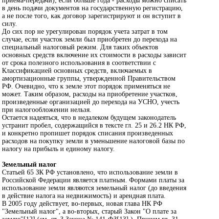
приема-передачи); если больше года - расходы можно списать
в день подачи документов на государственную регистрацию,
а не после того, как договор зарегистрируют и он вступит в
силу.
До сих пор не урегулирован порядок учета затрат в том
случае, если участок земли был приобретен до перехода на
специальный налоговый режим. Для таких объектов
основных средств включение их стоимости в расходы зависит
от срока полезного использования в соответствии с
Классификацией основных средств, включаемых в
амортизационные группы, утвержденной Правительством
РФ. Очевидно, что к земле этот порядок применяться не
может. Таким образом, расходы на приобретение участков,
произведенные организацией до перехода на УСНО, учесть
при налогообложении нельзя.
Остается надеяться, что в недалеком будущем законодатель
устранит пробел, содержащийся в тексте гл. 25 и 26.2 НК РФ,
и конкретно пропишет порядок списания произведенных
расходов на покупку земли в уменьшение налоговой базы по
налогу на прибыль и единому налогу.
Земельный налог
Статьей 65 ЗК РФ установлено, что использование земли в
Российской Федерации является платным. Формами платы за
использование земли являются земельный налог (до введения
в действие налога на недвижимость) и арендная плата.
В 2005 году действует, во-первых, новая глава НК РФ
"Земельный налог", а во-вторых, старый Закон "О плате за