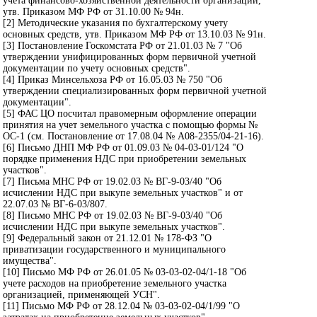
учета финансово-хозяйственной деятельности организаций,
утв. Приказом МФ РФ от 31.10.00 № 94н.
[2] Методические указания по бухгалтерскому учету
основных средств, утв. Приказом МФ РФ от 13.10.03 № 91н.
[3] Постановление Госкомстата РФ от 21.01.03 № 7 "Об
утверждении унифицированных форм первичной учетной
документации по учету основных средств".
[4] Приказ Минсельхоза РФ от 16.05.03 № 750 "Об
утверждении специализированных форм первичной учетной
документации".
[5] ФАС ЦО посчитал правомерным оформление операции
принятия на учет земельного участка с помощью формы №
ОС-1 (см. Постановление от 17.08.04 № А08-2355/04-21-16).
[6] Письмо ДНП МФ РФ от 01.09.03 № 04-03-01/124 "О
порядке применения НДС при приобретении земельных
участков".
[7] Письма МНС РФ от 19.02.03 № ВГ-9-03/40 "Об
исчислении НДС при выкупе земельных участков" и от
22.07.03 № ВГ-6-03/807.
[8] Письмо МНС РФ от 19.02.03 № ВГ-9-03/40 "Об
исчислении НДС при выкупе земельных участков".
[9] Федеральный закон от 21.12.01 № 178-ФЗ "О
приватизации государственного и муниципального
имущества".
[10] Письмо МФ РФ от 26.01.05 № 03-03-02-04/1-18 "Об
учете расходов на приобретение земельного участка
организацией, применяющей УСН".
[11] Письмо МФ РФ от 28.12.04 № 03-03-02-04/1/99 "О