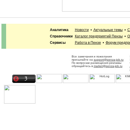
Аналитика
Новости
•
Актуальные темы
•
С
Справочники
Каталог предприятий Пензы
•
О
Сервисы
Работа в Пензе
•
Форум предпр
Все замечания и пожелания
присылайте на
support@penza-job.ru
По вопросам размещения рекламы
обращайтесь в
market@penza-job.ru