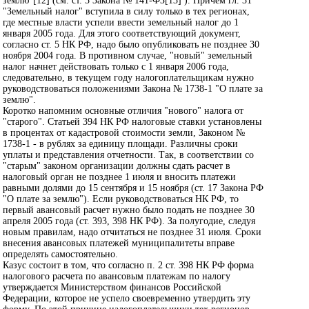
землю"[12] (см. ст. 3 Закона № 141-ФЗ[13] ). Причем гл. 31
"Земельный налог" вступила в силу только в тех регионах,
где местные власти успели ввести земельный налог до 1
января 2005 года. Для этого соответствующий документ,
согласно ст. 5 НК РФ, надо было опубликовать не позднее 30
ноября 2004 года. В противном случае, "новый" земельный
налог начнет действовать только с 1 января 2006 года,
следовательно, в текущем году налогоплательщикам нужно
руководствоваться положениями Закона № 1738-1 "О плате за
землю".
Коротко напомним основные отличия "нового" налога от
"старого". Статьей 394 НК РФ налоговые ставки установлены
в процентах от кадастровой стоимости земли, Законом №
1738-1 - в рублях за единицу площади. Различны сроки
уплаты и представления отчетности. Так, в соответствии со
"старым" законом организации должны сдать расчет в
налоговый орган не позднее 1 июля и вносить платежи
равными долями до 15 сентября и 15 ноября (ст. 17 Закона РФ
"О плате за землю"). Если руководствоваться НК РФ, то
первый авансовый расчет нужно было подать не позднее 30
апреля 2005 года (ст. 393, 398 НК РФ). За полугодие, следуя
новым правилам, надо отчитаться не позднее 31 июля. Сроки
внесения авансовых платежей муниципалитеты вправе
определять самостоятельно.
Казус состоит в том, что согласно п. 2 ст. 398 НК РФ форма
налогового расчета по авансовым платежам по налогу
утверждается Министерством финансов Российской
Федерации, которое не успело своевременно утвердить эту