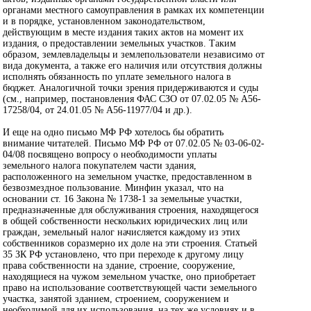
органами местного самоуправления в рамках их компетенции
и в порядке, установленном законодательством,
действующим в месте издания таких актов на момент их
издания, о предоставлении земельных участков. Таким
образом, землевладельцы и землепользователи независимо от
вида документа, а также его наличия или отсутствия должны
исполнять обязанность по уплате земельного налога в
бюджет. Аналогичной точки зрения придерживаются и суды
(см., например, постановления ФАС СЗО от 07.02.05 № А56-
17258/04, от 24.01.05 № А56-11977/04 и др.).
И еще на одно письмо МФ РФ хотелось бы обратить
внимание читателей. Письмо МФ РФ от 07.02.05 № 03-06-02-
04/08 посвящено вопросу о необходимости уплаты
земельного налога покупателем части здания,
расположенного на земельном участке, предоставленном в
безвозмездное пользование. Минфин указал, что на
основании ст. 16 Закона № 1738-1 за земельные участки,
предназначенные для обслуживания строения, находящегося
в общей собственности нескольких юридических лиц или
граждан, земельный налог начисляется каждому из этих
собственников соразмерно их доле на эти строения. Статьей
35 ЗК РФ установлено, что при переходе к другому лицу
права собственности на здание, строение, сооружение,
находящиеся на чужом земельном участке, оно приобретает
право на использование соответствующей части земельного
участка, занятой зданием, строением, сооружением и
необходимой для их использования, на тех же условиях и в