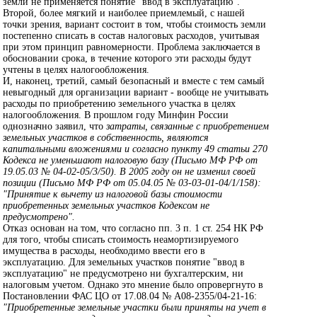
земли не применяется понятие "ввод в эксплуатацию".
Второй, более мягкий и наиболее приемлемый, с нашей
точки зрения, вариант состоит в том, чтобы стоимость земли
постепенно списать в состав налоговых расходов, учитывая
при этом принцип равномерности. Проблема заключается в
обосновании срока, в течение которого эти расходы будут
учтены в целях налогообложения.
И, наконец, третий, самый безопасный и вместе с тем самый
невыгодный для организации вариант - вообще не учитывать
расходы по приобретению земельного участка в целях
налогообложения. В прошлом году Минфин России
однозначно заявил, что
затраты, связанные с приобретением
земельных участков в собственность, являются
капитальными вложениями и согласно пункту 49 статьи 270
Кодекса не уменьшают налоговую базу (Письмо МФ РФ от
19.05.03 № 04-02-05/3/50). В 2005 году он не изменил своей
позиции (Письмо МФ РФ от 05.04.05 № 03-03-01-04/1/158):
"Принятие к вычету из налоговой базы стоимости
приобретенных земельных участков Кодексом не
предусмотрено".
Отказ основан на том, что согласно пп. 3 п. 1 ст. 254 НК РФ
для того, чтобы списать стоимость неамортизируемого
имущества в расходы, необходимо ввести его в
эксплуатацию. Для земельных участков понятие "ввод в
эксплуатацию" не предусмотрено ни бухгалтерским, ни
налоговым учетом. Однако это мнение было опровергнуто в
Постановлении ФАС ЦО от 17.08.04 № А08-2355/04-21-16:
"Приобретенные земельные участки были приняты на учет в