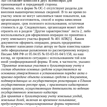
Акт составляет комиссия в двух экземплярах для
принимающей и передающей стороны.
Отметим, что в форме № ОС-1 отсутствуют разделы для
внесения вышеперечисленных сведений. В то же время по
участку земли не могут заполняться такие показатели, как
организация-изготовитель, способ и норма начисления
амортизации, срок полезного использования, остаточная
стоимость и др. Следовательно, организация может либо
отразить их в разделе "Другие характеристики" листа 2, либо
воспользоваться для оформления операции по принятию к
учету земельного участка формой № 401 АПК[5] . Каким
документом оформить операцию, решать предприятию.
На момент написания статьи автору не были известны какие-
либо официальные разъяснения по рассмотренному вопросу.
Письмо МФ РФ от 05.04.05 № 03-03-01-04/1/158, на наш
взгляд, не прояснило ситуацию с использованием той или
иной унифицированной формы. В нем, в частности, указано:
"Принятие земельных участков к бухгалтерскому учету в
состав объектов основных средств осуществляется на
основании утвержденного в установленном порядке акта о
приемке-передаче объекта основных средств и документов,
подтверждающих их государственную регистрацию в Едином
государственном реестре прав, с присвоением кадастрового
номера органом, осуществляющим деятельность по ведению
государственного земельного кадастра.
Для принятия к бухгалтерскому учету земельных угодий,
земельных долей, включая во временное пользование,
предусмотрены специализированные формы первичной