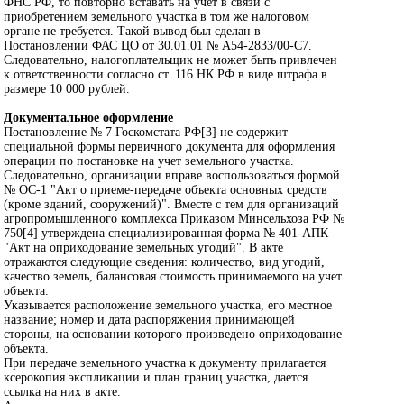
ФНС РФ, то повторно вставать на учет в связи с
приобретением земельного участка в том же налоговом
органе не требуется. Такой вывод был сделан в
Постановлении ФАС ЦО от 30.01.01 № А54-2833/00-С7.
Следовательно, налогоплательщик не может быть привлечен
к ответственности согласно ст. 116 НК РФ в виде штрафа в
размере 10 000 рублей.
Документальное оформление
Постановление № 7 Госкомстата РФ[3] не содержит
специальной формы первичного документа для оформления
операции по постановке на учет земельного участка.
Следовательно, организации вправе воспользоваться формой
№ ОС-1 "Акт о приеме-передаче объекта основных средств
(кроме зданий, сооружений)". Вместе с тем для организаций
агропромышленного комплекса Приказом Минсельхоза РФ №
750[4] утверждена специализированная форма № 401-АПК
"Акт на оприходование земельных угодий". В акте
отражаются следующие сведения: количество, вид угодий,
качество земель, балансовая стоимость принимаемого на учет
объекта.
Указывается расположение земельного участка, его местное
название; номер и дата распоряжения принимающей
стороны, на основании которого произведено оприходование
объекта.
При передаче земельного участка к документу прилагается
ксерокопия экспликации и план границ участка, дается
ссылка на них в акте.