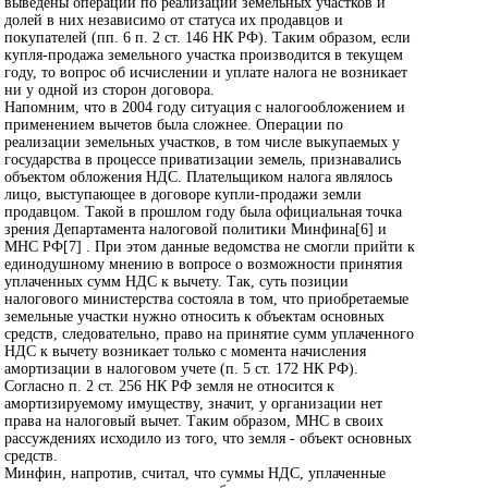
выведены операции по реализации земельных участков и
долей в них независимо от статуса их продавцов и
покупателей (пп. 6 п. 2 ст. 146 НК РФ). Таким образом, если
купля-продажа земельного участка производится в текущем
году, то вопрос об исчислении и уплате налога не возникает
ни у одной из сторон договора.
Напомним, что в 2004 году ситуация с налогообложением и
применением вычетов была сложнее. Операции по
реализации земельных участков, в том числе выкупаемых у
государства в процессе приватизации земель, признавались
объектом обложения НДС. Плательщиком налога являлось
лицо, выступающее в договоре купли-продажи земли
продавцом. Такой в прошлом году была официальная точка
зрения Департамента налоговой политики Минфина[6] и
МНС РФ[7] . При этом данные ведомства не смогли прийти к
единодушному мнению в вопросе о возможности принятия
уплаченных сумм НДС к вычету. Так, суть позиции
налогового министерства состояла в том, что приобретаемые
земельные участки нужно относить к объектам основных
средств, следовательно, право на принятие сумм уплаченного
НДС к вычету возникает только с момента начисления
амортизации в налоговом учете (п. 5 ст. 172 НК РФ).
Согласно п. 2 ст. 256 НК РФ земля не относится к
амортизируемому имуществу, значит, у организации нет
права на налоговый вычет. Таким образом, МНС в своих
рассуждениях исходило из того, что земля - объект основных
средств.
Минфин, напротив, считал, что суммы НДС, уплаченные