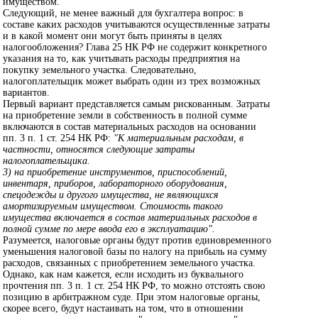
имуществом.
Следующий, не менее важный для бухгалтера вопрос: в
составе каких расходов учитываются осуществленные затраты
и в какой момент они могут быть приняты в целях
налогообложения? Глава 25 НК РФ не содержит конкретного
указания на то, как учитывать расходы предприятия на
покупку земельного участка. Следовательно,
налогоплательщик может выбрать один из трех возможных
вариантов.
Первый вариант представляется самым рискованным. Затраты
на приобретение земли в собственность в полной сумме
включаются в состав материальных расходов на основании
пп. 3 п. 1 ст. 254 НК РФ:
"К материальным расходам, в
частности, относятся следующие затраты
налогоплательщика.
3) на приобретение инструментов, приспособлений,
инвентаря, приборов, лабораторного оборудования,
спецодежды и другого имущества, не являющихся
амортизируемым имуществом. Стоимость такого
имущества включается в состав материальных расходов в
полной сумме по мере ввода его в эксплуатацию".
Разумеется, налоговые органы будут против единовременного
уменьшения налоговой базы по налогу на прибыль на сумму
расходов, связанных с приобретением земельного участка.
Однако, как нам кажется, если исходить из буквального
прочтения пп. 3 п. 1 ст. 254 НК РФ, то можно отстоять свою
позицию в арбитражном суде. При этом налоговые органы,
скорее всего, будут настаивать на том, что в отношении