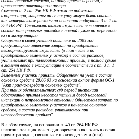
состав основных средств, по акту приема-передачи, с
присвоением инвентарного номера.
Согласно п. 2 ст. 256 НК РФ земля не подлежит
амортизации, затраты на ее покупку могут быть списаны
как материальные расходы на основании подпункта 3 п. 1 ст.
254 НК РФ. Стоимость такого имущества включается в
состав материальных расходов в полной сумме по мере ввода
его в эксплуатацию.
Общество в своей учетной политике на 2003 год
предусмотрело отнесение затрат на приобретение
неамортизируемого имущества (в том числе и по
приобретению земельных участков) в состав расходов,
учитываемых при налогообложении прибыли, в полной сумме
в момент ввода в эксплуатацию в соответствии с пп. 3 п. 1
ст. 254 НК РФ.
Земельные участки приняты Обществом на учет в состав
основных средств 28.06.03 на основании актов формы ОС-1
"Акт приема-передачи основных средств".
При таких обстоятельствах суд первой инстанции
обоснованно признал несостоятельным довод налоговой
инспекции о неправомерном отнесении Обществом затрат по
приобретению земельных участков в качестве основных
средств, в состав расходов, учитываемых при
налогообложении прибыли".
В любом случае, на основании п. 40 ст. 264 НК РФ
налогоплательщик может единовременно включить в состав
прочих расходов, связанных с производством и (или)