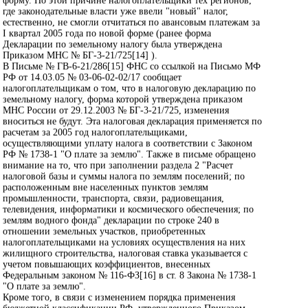
форму. По этой причине налогоплательщики тех регионов,
где законодательные власти уже ввели "новый" налог,
естественно, не смогли отчитаться по авансовым платежам за
I квартал 2005 года по новой форме (ранее форма
Декларации по земельному налогу была утверждена
Приказом МНС № БГ-3-21/725[14] ).
В Письме № ГВ-6-21/286[15] ФНС со ссылкой на Письмо МФ
РФ от 14.03.05 № 03-06-02-02/17 сообщает
налогоплательщикам о том, что в налоговую декларацию по
земельному налогу, форма которой утверждена приказом
МНС России от 29.12.2003 № БГ-3-21/725, изменения
вноситься не будут. Эта налоговая декларация применяется по
расчетам за 2005 год налогоплательщиками,
осуществляющими уплату налога в соответствии с Законом
РФ № 1738-1 "О плате за землю". Также в письме обращено
внимание на то, что при заполнении раздела 2 "Расчет
налоговой базы и суммы налога по землям поселений; по
расположенным вне населенных пунктов землям
промышленности, транспорта, связи, радиовещания,
телевидения, информатики и космического обеспечения; по
землям водного фонда" декларации по строке 240 в
отношении земельных участков, приобретенных
налогоплательщиками на условиях осуществления на них
жилищного строительства, налоговая ставка указывается с
учетом повышающих коэффициентов, внесенных
Федеральным законом № 116-ФЗ[16] в ст. 8 Закона № 1738-1
"О плате за землю".
Кроме того, в связи с изменением порядка применения