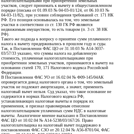
налогоплательщиками при приобретении земельных
участков, следует принимать к вычету в общеустановленном
порядке (письма от 01.09.03 № 04-03-01/124, от 06.10.03 №
04-03-11/82), при условии соблюдения требований ст. 171 НК
РФ. Его позиция основывалась на том, что земельные
участки в соответствии со ст. 130 ГК РФ являются
недвижимым имуществом, то есть товаром (п. 3 ст. 38 НК
РФ).
Такого же подхода к вопросу о принятии сумм уплаченного
налога к вычету придерживались в прошлом году и суды.
Так, в Постановлении ФАС ЦО от 31.10.03 № А14-3037-
03/57/33 указано, что суммы налога на добавленную
стоимость, уплаченные налогоплательщиками при
приобретении земельных участков, принимаются к вычету на
основании статей 170, 171 Налогового кодекса Российской
Федерации.
В Постановлении ФАС УО от 16.02.04 № Ф09-145/04АК
опровергается довод налогового органа о том, что земельный
участок не подлежит амортизации, а значит, применить
налоговый вычет нельзя. Суд указал, что такое основание не
содержится в нормах Налогового кодекса РФ,
устанавливающих налоговые вычеты и порядок их
применения, и признал правомерным отнесение
налогоплательщиком уплаченных сумм НДС в налоговые
вычеты. Аналогичное мнение высказано в Постановлении
ФАС ЦО от 10.02.04 № А14-5238/03/167/26. Право
налогоплательщика на налоговый вычет поддержано в
постановлениях ФАС СЗО от 20.12.04 № А56-8701/04, ФАС