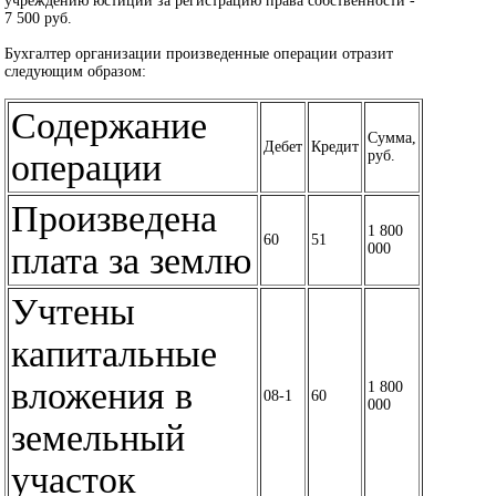
учреждению юстиции за регистрацию права собственности -
7 500 руб.
Бухгалтер организации произведенные операции отразит
следующим образом:
Содержание
Сумма,
Дебет
Кредит
операции
руб.
Произведена
1 800
60
51
плата за землю
000
Учтены
капитальные
вложения в
1 800
08-1
60
000
земельный
участок