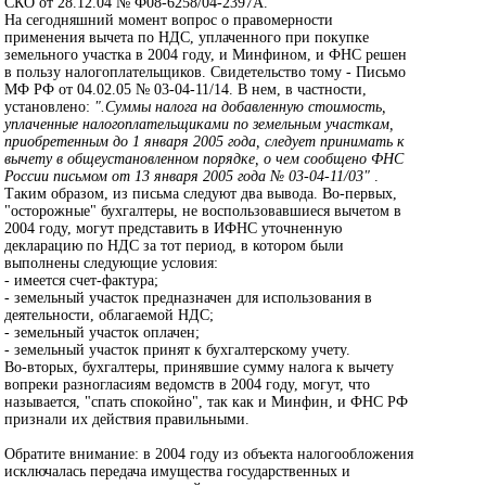
СКО от 28.12.04 № Ф08-6258/04-2397А.
На сегодняшний момент вопрос о правомерности
применения вычета по НДС, уплаченного при покупке
земельного участка в 2004 году, и Минфином, и ФНС решен
в пользу налогоплательщиков. Свидетельство тому - Письмо
МФ РФ от 04.02.05 № 03-04-11/14. В нем, в частности,
установлено:
".Суммы налога на добавленную стоимость,
уплаченные налогоплательщиками по земельным участкам,
приобретенным до 1 января 2005 года, следует принимать к
вычету в общеустановленном порядке, о чем сообщено ФНС
России письмом от 13 января 2005 года № 03-04-11/03"
.
Таким образом, из письма следуют два вывода. Во-первых,
"осторожные" бухгалтеры, не воспользовавшиеся вычетом в
2004 году, могут представить в ИФНС уточненную
декларацию по НДС за тот период, в котором были
выполнены следующие условия:
- имеется счет-фактура;
- земельный участок предназначен для использования в
деятельности, облагаемой НДС;
- земельный участок оплачен;
- земельный участок принят к бухгалтерскому учету.
Во-вторых, бухгалтеры, принявшие сумму налога к вычету
вопреки разногласиям ведомств в 2004 году, могут, что
называется, "спать спокойно", так как и Минфин, и ФНС РФ
признали их действия правильными.
Обратите внимание: в 2004 году из объекта налогообложения
исключалась передача имущества государственных и