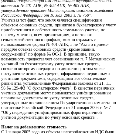
учетной документации для организаций агропромышленного
комплекса № 401 АПК, № 402 АПК, № 403 АПК,
утвержденные приказом Министерства сельского хозяйства
Российской Федерации от 16 мая 2003 г. № 750".
Учитывая тот факт, что земля является специфическим
объектом основных средств, принятие к бухгалтерскому учету
приобретенного в собственность земельного участка, по
нашему мнению, всем организациям, а не только
сельскохозяйственного профиля, можно отражать с
использованием формы № 401-АПК, а не "Акта о приеме-
передаче объекта основных средств (кроме зданий,
сооружений)" по форме № ОС-1. В принципе, такую
возможность предоставляет организациям п. 7 Методических
указаний по бухгалтерскому учету основных средств,
согласно которому операции по движению, в том числе
поступление основных средств, оформляются первичными
учетными документами, содержащими все обязательные
реквизиты, установленные Федеральным законом от 21. 11.
96 № 129-ФЗ "О бухгалтерском учете". В качестве первичных
учетных документов могут применяться унифицированные
первичные документы по учету основных средств,
утвержденные постановлением Государственного комитета по
статистике Российской Федерации от 21 января 2003 г. № 7
"Об утверждении унифицированных форм первичной
учетной документации по учету основных средств".
Налог на добавленную стоимость
С 1 января 2005 года из объекта налогообложения НДС были