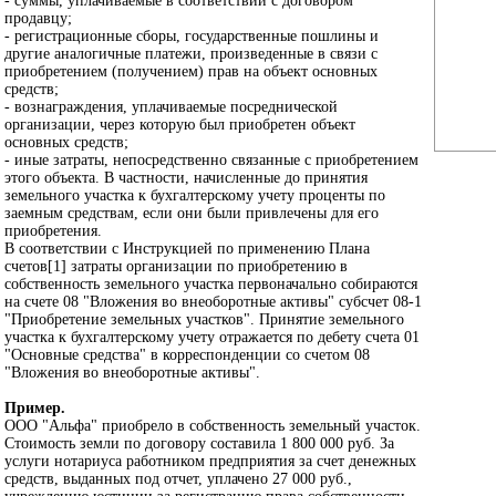
- суммы, уплачиваемые в соответствии с договором
продавцу;
- регистрационные сборы, государственные пошлины и
другие аналогичные платежи, произведенные в связи с
приобретением (получением) прав на объект основных
средств;
- вознаграждения, уплачиваемые посреднической
организации, через которую был приобретен объект
основных средств;
- иные затраты, непосредственно связанные с приобретением
этого объекта. В частности, начисленные до принятия
земельного участка к бухгалтерскому учету проценты по
заемным средствам, если они были привлечены для его
приобретения.
В соответствии с Инструкцией по применению Плана
счетов[1] затраты организации по приобретению в
собственность земельного участка первоначально собираются
на счете 08 "Вложения во внеоборотные активы" субсчет 08-1
"Приобретение земельных участков". Принятие земельного
участка к бухгалтерскому учету отражается по дебету счета 01
"Основные средства" в корреспонденции со счетом 08
"Вложения во внеоборотные активы".
Пример.
ООО "Альфа" приобрело в собственность земельный участок.
Стоимость земли по договору составила 1 800 000 руб. За
услуги нотариуса работником предприятия за счет денежных
средств, выданных под отчет, уплачено 27 000 руб.,