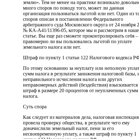
землю». Тем не менее на практике возникало довольн
много споров по поводу того, может ли данная
организация пользоваться льготой или нет. Один из т
споров описан в постановлении Федерального
арбитражного суда Московского округа от 24 ноября 2
№ КА-А41/11396-05, которое мы и рассмотрим в наш
статье. Вы еще раз сможете проконтролировать себя –
правомерно ли вы пользовались льготой по уплате
земельного налога или нет.
Штраф по пункту 1 статьи 122 Налогового кодекса Р
По этому основанию за неуплату или неполную упла
сумм налога в результате занижения налоговой базы, 
неправильного исчисления налога или других
неправомерных действий (бездействия) взыскивается
штраф в размере 20 процентов от неуплаченных сумм
налога.
Суть спора
Как следует из материалов дела, налоговая инспекция
провела проверку общества, в результате чего ему
доначислили земельный налог, пени за его
несвоевременную уплату, а также штраф по пункту 1