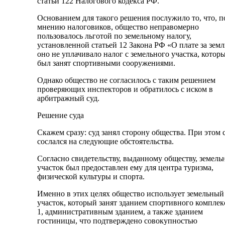
статьи 122 Налогового кодекса РФ.
Основанием для такого решения послужило то, что, п
мнению налоговиков, общество неправомерно
пользовалось льготой по земельному налогу,
установленной статьей 12 Закона РФ «О плате за зем
оно не уплачивало налог с земельного участка, котор
был занят спортивными сооружениями.
Однако общество не согласилось с таким решением
проверяющих инспекторов и обратилось с иском в
арбитражный суд.
Решение суда
Скажем сразу: суд занял сторону общества. При этом 
сослался на следующие обстоятельства.
Согласно свидетельству, выданному обществу, земел
участок был предоставлен ему для центра туризма,
физической культуры и спорта.
Именно в этих целях общество использует земельный
участок, который занят зданием спортивного компле
1, административным зданием, а также зданием
гостиницы, что подтверждено совокупностью