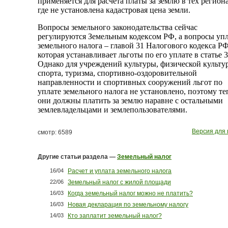
применяется для расчета платы за землю в тех региона
где не установлена кадастровая цена земли.
Вопросы земельного законодательства сейчас
регулируются Земельным кодексом РФ, а вопросы уп
земельного налога – главой 31 Налогового кодекса РФ
которая устанавливает льготы по его уплате в статье 3
Однако для учреждений культуры, физической культу
спорта, туризма, спортивно-оздоровительной
направленности и спортивных сооружений льгот по
уплате земельного налога не установлено, поэтому те
они должны платить за землю наравне с остальными
землевладельцами и землепользователями.
Версия для 
смотр: 6589
Другие статьи раздела —
Земельный налог
16/04
Расчет и уплата земельного налога
22/06
Земельный налог с жилой площади
16/03
Когда земельный налог можно не платить?
16/03
Новая декларация по земельному налогу
14/03
Кто заплатит земельный налог?