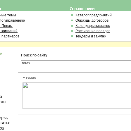
ьные темы
Каталог предприятий
по управлению
Образцы договоров
и Пензы
Календарь выставок
и компаний
Расписание поездов
и партнеров
Тендеры и закупки
ый
Поиск по сайту
о
гли
,
уры,
татье
за