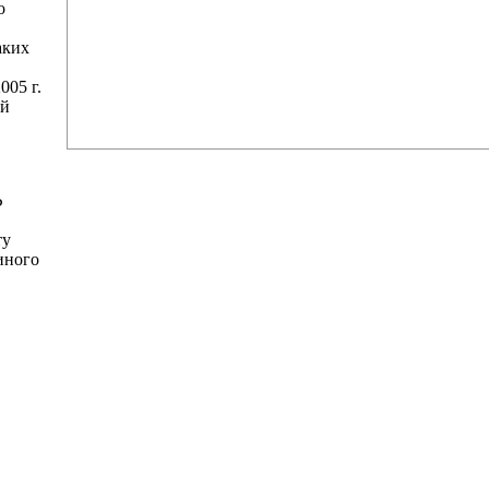
о
аких
005 г.
ей
Ф
ту
иного