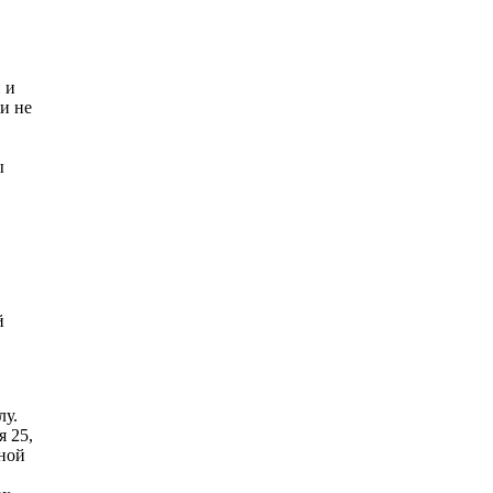
 и
и не
ы
й
лу.
я 25,
еной