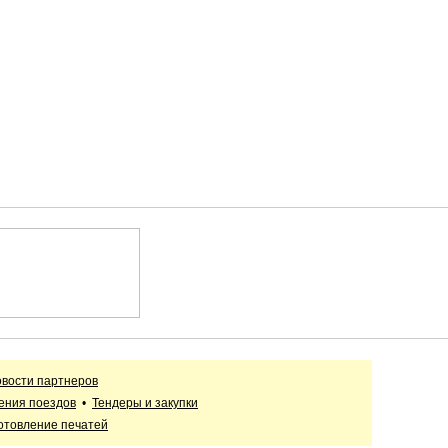
вости партнеров
ения поездов
•
Тендеры и закупки
отовление печатей