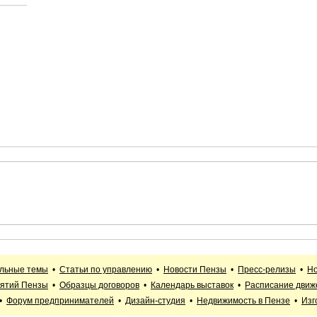
альные темы
•
Статьи по управлению
•
Новости Пензы
•
Пресс-релизы
•
Но
иятий Пензы
•
Образцы договоров
•
Календарь выставок
•
Расписание движ
•
Форум предпринимателей
•
Дизайн-студия
•
Недвижимость в Пензе
•
Изг