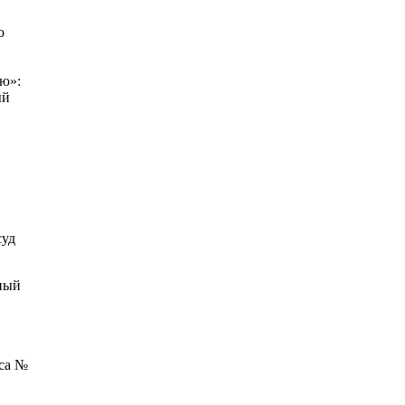
о
лю»:
ый
суд
ьный
кса №