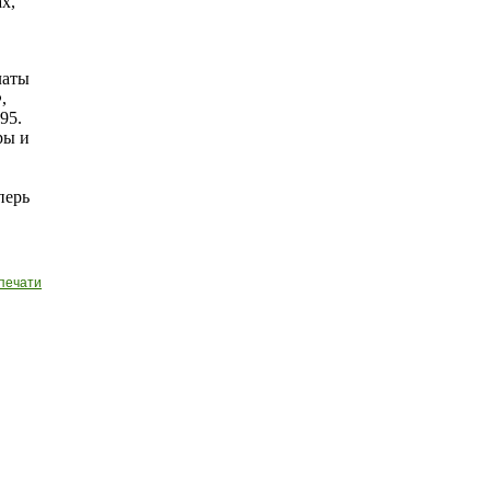
х,
латы
,
95.
ры и
перь
печати