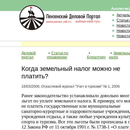
Актуал
Статьи 
Новост
Новост
Новост
Деловой
•
Статьи по
•
•
Земельн
портал
управлению
Бухгалтеру
налог
Когда земельный налог можно не
платить?
16/03/2006, Отраслевой журнал "Учет в туризме" № 1, 2006
Ранее законодательство устанавливало довольно мног
льгот по уплате земельного налога. К примеру, его мо
не платить государственные или муниципальные
санаторно-курортные и оздоровительные учреждения
учреждения отдыха, а также любые учреждения культ
спорта и туризма. Все эти льготы были прописаны в с
12 Закона РФ от 11 октября 1991 г. № 1738-1 «О плате 