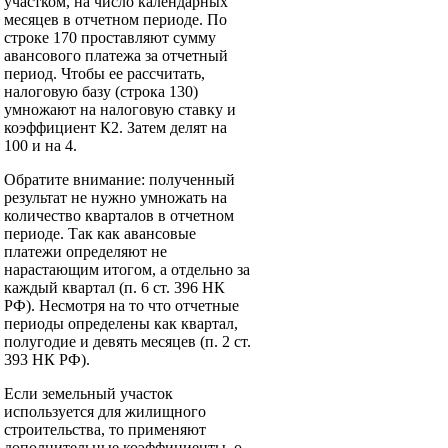
участком, на число календарных
месяцев в отчетном периоде. По
строке 170 проставляют сумму
авансового платежа за отчетный
период. Чтобы ее рассчитать,
налоговую базу (строка 130)
умножают на налоговую ставку и
коэффициент К2. Затем делят на
100 и на 4.
Обратите внимание: полученный
результат не нужно умножать на
количество кварталов в отчетном
периоде. Так как авансовые
платежи определяют не
нарастающим итогом, а отдельно за
каждый квартал (п. 6 ст. 396 НК
РФ). Несмотря на то что отчетные
периоды определены как квартал,
полугодие и девять месяцев (п. 2 ст.
393 НК РФ).
Если земельный участок
используется для жилищного
строительства, то применяют
дополнительные коэффициенты, о