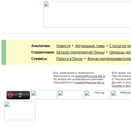
Аналитика
Новости
•
Актуальные темы
•
Статьи по у
Справочники
Каталог предприятий Пензы
•
Образцы дог
Сервисы
Работа в Пензе
•
Форум предпринимателе
Все замечания и пожелания
Все права за
присылайте на
support@penza-job.ru
При полном и
По вопросам размещения рекламы
© Пензенский
обращайтесь в
market@penza-job.ru
Дизайн и ра
Ссылки и пар