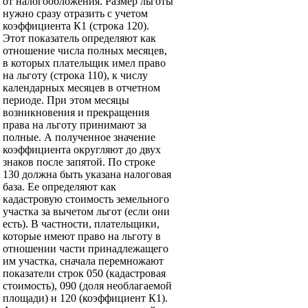
от налогообложения. Размер льготы
нужно сразу отразить с учетом
коэффициента К1 (строка 120).
Этот показатель определяют как
отношение числа полных месяцев,
в которых плательщик имел право
на льготу (строка 110), к числу
календарных месяцев в отчетном
периоде. При этом месяцы
возникновения и прекращения
права на льготу принимают за
полные. А полученное значение
коэффициента округляют до двух
знаков после запятой. По строке
130 должна быть указана налоговая
база. Ее определяют как
кадастровую стоимость земельного
участка за вычетом льгот (если они
есть). В частности, плательщики,
которые имеют право на льготу в
отношении части принадлежащего
им участка, сначала перемножают
показатели строк 050 (кадастровая
стоимость), 090 (доля необлагаемой
площади) и 120 (коэффициент К1).