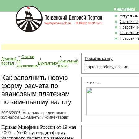
Актуальны
Статьи по
Новости П
Новости к
Новости п
•
Статьи
•
Поиск по сайту
Деловой
•
по
Земельный
портал
Бухгалтеру
управлению
налог
Как заполнить новую
форму расчета по
авансовым платежам
по земельному налогу
30/06/2005, Материал предоставлен
журналом "Документы и комментарии"
Приказ Минфина России от 19 мая
2005 г. № 66н утвердил форму
налогового расчета по авансовым