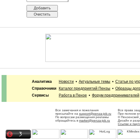
Аналитика
Новости
•
Актуальные темы
•
Статьи по уп
Справочники
Каталог предприятий Пензы
•
Образцы дог
Сервисы
Работа в Пензе
•
Форум предпринимателей
Все замечания и пожелания
Все права за
присылайте на
support@penza-job.ru
При полном ил
По вопросам размещения рекламы
© Пензенский
обращайтесь в
market@penza-job.ru
Дизайн и раз
Ссылки и пар