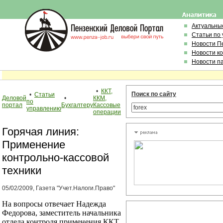
Актуальны
Статьи по
Новости П
Новости к
Новости п
•
ККТ,
Поиск по сайту
•
Статьи
Деловой
•
ККМ,
по
портал
Бухгалтеру
Кассовые
управлению
операции
Горячая линия:
Применение
контрольно-кассовой
техники
05/02/2009, Газета "Учет.Налоги.Право"
На вопросы отвечает Надежда
Федорова, заместитель начальника
отдела контроля применения ККТ,