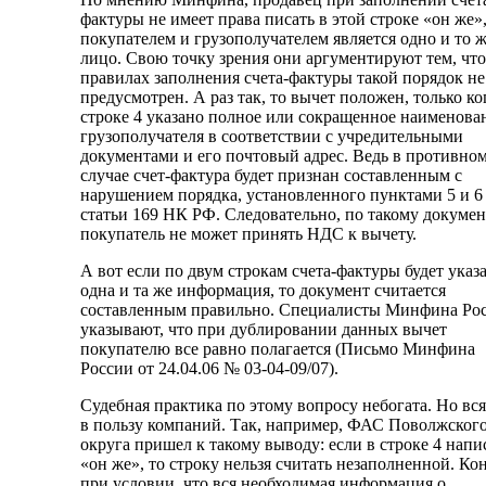
фактуры не имеет права писать в этой строке «он же»
покупателем и грузополучателем является одно и то 
лицо. Свою точку зрения они аргументируют тем, что
правилах заполнения счета-фактуры такой порядок не
предусмотрен. А раз так, то вычет положен, только ко
строке 4 указано полное или сокращенное наименова
грузополучателя в соответствии с учредительными
документами и его почтовый адрес. Ведь в противно
случае счет-фактура будет признан составленным с
нарушением порядка, установленного пунктами 5 и 6
статьи 169 НК РФ. Следовательно, по такому докуме
покупатель не может принять НДС к вычету.
А вот если по двум строкам счета-фактуры будет указ
одна и та же информация, то документ считается
составленным правильно. Специалисты Минфина Ро
указывают, что при дублировании данных вычет
покупателю все равно полагается (Письмо Минфина
России от 24.04.06 № 03-04-09/07).
Судебная практика по этому вопросу небогата. Но вся
в пользу компаний. Так, например, ФАС Поволжског
округа пришел к такому выводу: если в строке 4 напи
«он же», то строку нельзя считать незаполненной. Ко
при условии, что вся необходимая информация о