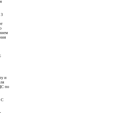
он
 3
от
о
нием
ения
;
пу и
еля
ДС по
 С
а-