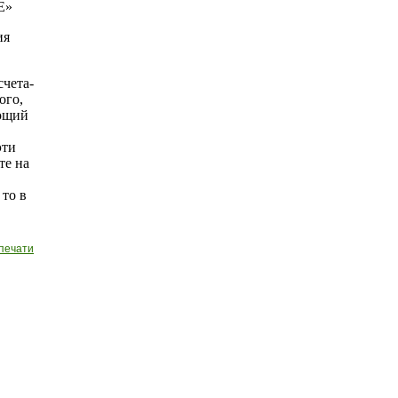
Е»
ия
счета-
ого,
ующий
эти
те на
 то в
печати