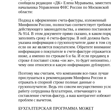
сообщила редакции «ДК» Елена Муравьева, заместит
начальника Управления ФНС России по Московской
области:
Подход к оформлению счета-фактуры, изложенный
Минфином России, полностью соответствует требов
действующего законодательства, а именно постановл
№ 914. В этом документе прямо сказано, в каком поря
заполнять сроку 4 счета-фактуры. В ней должна быть
указана информация о грузополучателе даже в том слу
если он же является покупателем. Обратите внимание
информация о покупателе в счете-фактуре отражается
ниже, а именно по строкам 6 и 6а. И если продавец в
строке 4 поставит слова «он же», то будет непонятно, 
чему они относятся и какую информацию дублируют.
Поэтому мы считаем, что компаниям все-таки лучше
прислушаться к рекомендациям Минфина России и
отражать в спорной строке полные данные о
грузополучателе. Ведь это совсем несущественно ус
работу сотрудника бухгалтерии, отвечающего за
составление счетов-фактур, а ваш контрагент избежит
проблем с вычетом.
БУХГАЛТЕРСКАЯ ПРОГРАММА МОЖЕТ