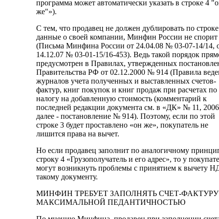
программа может автоматически указать в строке 4 "
же"»).
С тем, что продавец не должен дублировать по строке
данные о своей компании, Минфин России не спорит
(Письма Минфина России от 24.04.08 № 03-07-14/14, 
14.12.07 № 03-01-15/16-453). Ведь такой порядок прям
предусмотрен в Правилах, утвержденных постановле
Правительства РФ от 02.12.2000 № 914 (Правила вед
журналов учета полученных и выставленных счетов-
фактур, книг покупок и книг продаж при расчетах по
налогу на добавленную стоимость (комментарий к
последней редакции документа см. в «ДК» № 11, 2006
далее - постановление № 914). Поэтому, если по этой
строке 3 будет проставлено «он же», покупатель не
лишится права на вычет.
Но если продавец заполнит по аналогичному принци
строку 4 «Грузополучатель и его адрес», то у покупат
могут возникнуть проблемы с принятием к вычету Н
такому документу.
МИНФИН ТРЕБУЕТ ЗАПОЛНЯТЬ СЧЕТ-ФАКТУРУ
МАКСИМАЛЬНОЙ ПЕДАНТИЧНОСТЬЮ
По мнению Минфина, продавец при заполнении счет