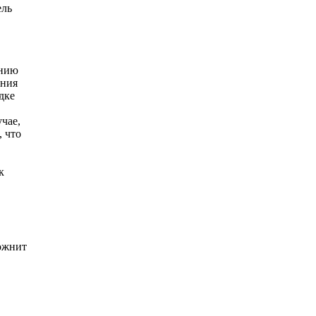
ель
анию
ения
дке
чае,
, что
к
ложнит