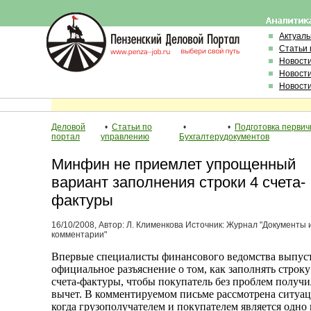
Актуал
Статьи 
Новост
Новост
Новост
Деловой
•
Статьи по
•
•
Подготовка перви
портал
управлению
Бухгалтеру
документов
Минфин не приемлет упрощенный
вариант заполнения строки 4 счета-
фактуры
16/10/2008, Автор: Л. Клименкова Источник: Журнал "Документы 
комментарии"
Впервые специалисты финансового ведомства выпус
официальное разъяснение о том, как заполнять строку
счета-фактуры, чтобы покупатель без проблем получи
вычет. В комментируемом письме рассмотрена ситуац
когда грузополучателем и покупателем является одно 