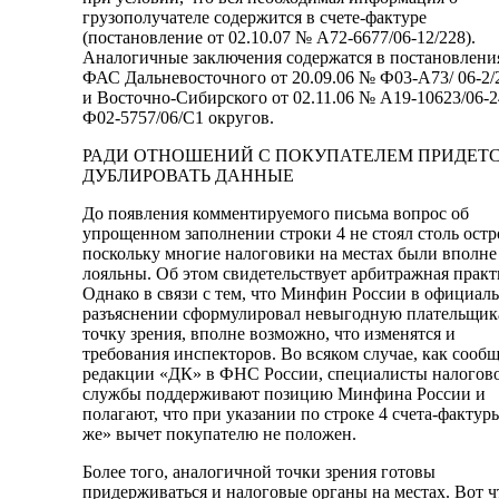
грузополучателе содержится в счете-фактуре
(постановление от 02.10.07 № А72-6677/06-12/228).
Аналогичные заключения содержатся в постановлени
ФАС Дальневосточного от 20.09.06 № Ф03-А73/ 06-2/
и Восточно-Сибирского от 02.11.06 № А19-10623/06-2
Ф02-5757/06/С1 округов.
РАДИ ОТНОШЕНИЙ С ПОКУПАТЕЛЕМ ПРИДЕТ
ДУБЛИРОВАТЬ ДАННЫЕ
До появления комментируемого письма вопрос об
упрощенном заполнении строки 4 не стоял столь остр
поскольку многие налоговики на местах были вполне
лояльны. Об этом свидетельствует арбитражная практ
Однако в связи с тем, что Минфин России в официал
разъяснении сформулировал невыгодную плательщи
точку зрения, вполне возможно, что изменятся и
требования инспекторов. Во всяком случае, как сооб
редакции «ДК» в ФНС России, специалисты налогов
службы поддерживают позицию Минфина России и
полагают, что при указании по строке 4 счета-фактур
же» вычет покупателю не положен.
Более того, аналогичной точки зрения готовы
придерживаться и налоговые органы на местах. Вот ч