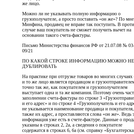
же лицо.
Можно ли не указывать полную информацию о
грузополучателе, а просто поставить «он же»? По мн
Минфина, продавец не вправе так поступить. В прот
случае ваш покупатель не сможет получить вычет на
основании такого счета-фактуры.
Письмо Министерства финансов РФ от 21.07.08 № 03
09/21
ПО КАКОЙ СТРОКЕ ИНФОРМАЦИЮ МОЖНО Н
ДУБЛИРОВАТЬ
На практике при отгрузке товаров во многих случаях
и то же лицо является продавцом и грузоотправителе
точно так же, как покупателем и грузополучателем
выступает одна и та же компания. Поэтому очень час
заполнении счета-фактуры по строке 3 «Грузоотправи
и его адрес» и по строке 4 «Грузополучатель и его адр
не указывается наименование продавца и покупателя,
также их адрес, а проставляются слова «он же». Ведь 
информация уже есть в счете-фактуре. Данные о прод
указаны в строках 2, 2а, а сведения о покупателе
содержатся в строках 6, 6а (см. справку «Бухгалтерска