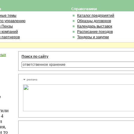
ьные темы
Каталог предприятий
по управлению
Образцы договоров
и Пензы
Календарь выставок
и компаний
Расписание поездов
и партнеров
Тендеры и закупки
чных
Поиск по сайту
и
тили
 4
л
ия,
и то