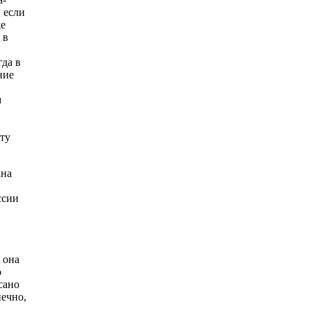
, если
же
 в
гда в
ние
м
нту
ана
ссии
 она
о
сано
нечно,