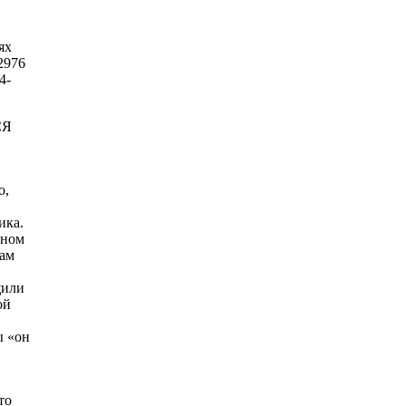
ях
2976
4-
СЯ
о,
ика.
ьном
кам
щили
ой
ы «он
то