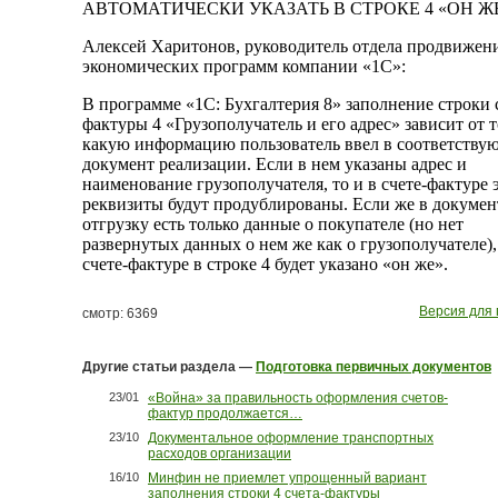
АВТОМАТИЧЕСКИ УКАЗАТЬ В СТРОКЕ 4 «ОН Ж
Алексей Харитонов, руководитель отдела продвижен
экономических программ компании «1С»:
В программе «1С: Бухгалтерия 8» заполнение строки 
фактуры 4 «Грузополучатель и его адрес» зависит от т
какую информацию пользователь ввел в соответств
документ реализации. Если в нем указаны адрес и
наименование грузополучателя, то и в счете-фактуре 
реквизиты будут продублированы. Если же в докумен
отгрузку есть только данные о покупателе (но нет
развернутых данных о нем же как о грузополучателе),
счете-фактуре в строке 4 будет указано «он же».
Версия для 
смотр: 6369
Другие статьи раздела —
Подготовка первичных документов
23/01
«Война» за правильность оформления счетов-
фактур продолжается…
23/10
Документальное оформление транспортных
расходов организации
16/10
Минфин не приемлет упрощенный вариант
заполнения строки 4 счета-фактуры