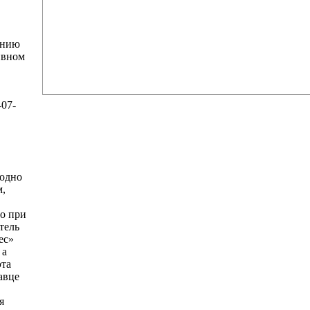
ению
ивном
-07-
Е
 одно
м,
то при
тель
ес»
 а
эта
авце
я