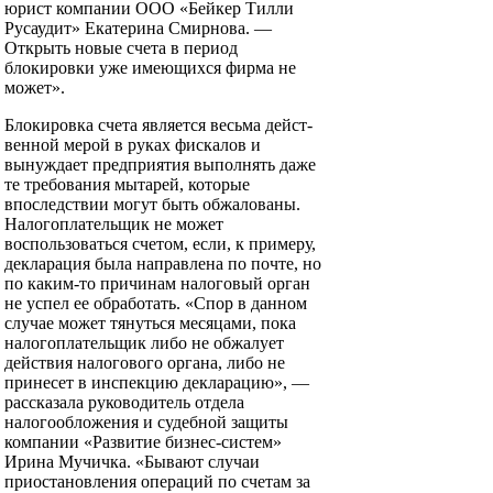
юрист компании ООО «Бейкер Тилли
Русаудит» Екатерина Смирнова. —
Открыть новые счета в период
блокировки уже имеющихся фирма не
может».
Блокировка счета является весьма дейст­
венной мерой в руках фискалов и
вынуждает предприятия выполнять даже
те требования мытарей, которые
впоследствии могут быть обжалованы.
Налогоплательщик не может
воспользоваться счетом, если, к примеру,
декларация была направлена по почте, но
по каким-то причинам налоговый орган
не успел ее обработать. «Спор в данном
случае может тянуться месяцами, пока
налогоплательщик либо не обжалует
дейст­вия налогового органа, либо не
принесет в инспекцию декларацию», —
рассказала руководитель отдела
налогообложения и судебной защиты
компании «Развитие бизнес-систем»
Ирина Мучичка. «Бывают случаи
приостановления операций по счетам за