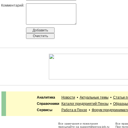
Комментарий:
Аналитика
Новости
•
Актуальные темы
•
Статьи п
Справочники
Каталог предприятий Пензы
•
Образцы
Сервисы
Работа в Пензе
•
Форум предпринимат
Все замечания и пожелания
Все прав
присылайте на
support@penza-job.ru
При полн