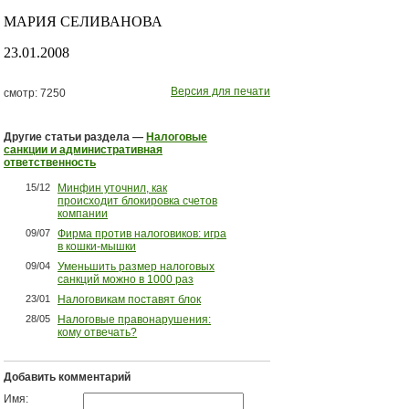
МАРИЯ СЕЛИВАНОВА
23.01.2008
Версия для печати
смотр: 7250
Другие статьи раздела —
Налоговые
санкции и административная
ответственность
15/12
Минфин уточнил, как
происходит блокировка счетов
компании
09/07
Фирма против налоговиков: игра
в кошки-мышки
09/04
Уменьшить размер налоговых
санкций можно в 1000 раз
23/01
Налоговикам поставят блок
28/05
Налоговые правонарушения:
кому отвечать?
Добавить комментарий
Имя: