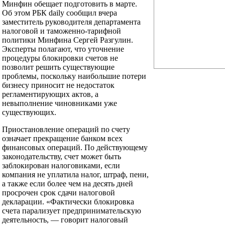
Минфин обещает подготовить в марте.
Об этом РБК daily сообщил вчера
заместитель руководителя департамента
налоговой и таможенно-тарифной
политики Минфина Сергей Разгулин.
Эксперты полагают, что уточнение
процедуры блокировки счетов не
позволит решить существующие
проблемы, поскольку наибольшие потери
бизнесу приносит не недостаток
регламентирующих актов, а
невыполнение чиновниками уже
существующих.
Приостановление операций по счету
означает прекращение банком всех
финансовых операций. По действующему
законодательству, счет может быть
заблокирован налоговиками, если
компания не уплатила налог, штраф, пени,
а также если более чем на десять дней
просрочен срок сдачи налоговой
декларации. «Фактически блокировка
счета парализует предпринимательскую
деятельность, — говорит налоговый