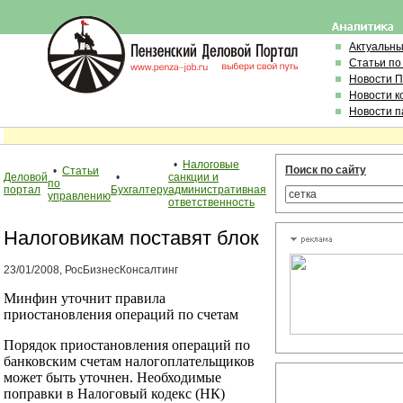
Актуальн
Статьи по
Новости 
Новости к
Новости п
•
Налоговые
Поиск по сайту
•
Статьи
Деловой
•
санкции и
по
портал
Бухгалтеру
административная
управлению
ответственность
Налоговикам поставят блок
23/01/2008, РосБизнесКонсалтинг
Минфин уточнит правила
приостановления операций по счетам
Порядок приостановления операций по
банковским счетам налогоплательщиков
может быть уточнен. Необходимые
поправки в Налоговый кодекс (НК)