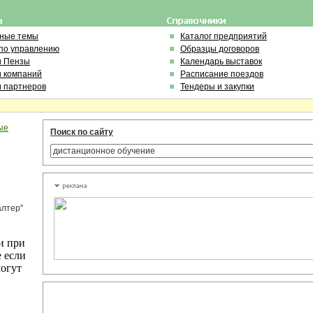
ьные темы
Каталог предприятий
по управлению
Образцы договоров
и Пензы
Календарь выставок
и компаний
Расписание поездов
и партнеров
Тендеры и закупки
ые
Поиск по сайту
алтер"
и при
е если
могут