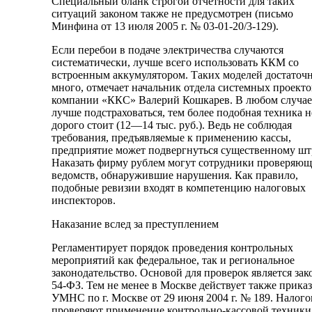
Специальный бланк строгой отчетности для таких
ситуаций законом также не предусмотрен (письмо
Минфина от 13 июля 2005 г. № 03-01-20/3-129).
Если перебои в подаче электричества случаются
систематически, лучше всего использовать ККМ со
встроенным аккумулятором. Таких моделей достаточ
много, отмечает начальник отдела системных проекто
компании «ККС» Валерий Кошкарев. В любом случае
лучше подстраховаться, тем более подобная техника н
дорого стоит (12—14 тыс. руб.). Ведь не соблюдая
требования, предъявляемые к применению кассы,
предприятие может подвергнуться существенному шт
Наказать фирму рублем могут сотрудники проверяю
ведомств, обнаружившие нарушения. Как правило,
подобные ревизии входят в компетенцию налоговых
инспекторов.
Наказание вслед за преступлением
Регламентирует порядок проведения контрольных
мероприятий как федеральное, так и региональное
законодательство. Основой для проверок является за
54-ФЗ. Тем не менее в Москве действует также приказ
УМНС по г. Москве от 29 июня 2004 г. № 189. Налог
проверяют применение контрольно-кассовой техники