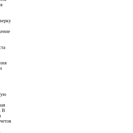
ая
верку
жение
ста
ния
и
мую
ная
. В
а
тчетов
р