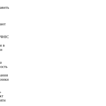
тавить
вают
 УФНС
и в
ли
а
ость
вания
хники
ь
кт
мяти