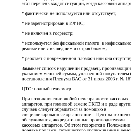
этот перечень входят ситуации, когда кассовый аппара
* фактически не используется или отсутствует;
* не зарегистрирован в ИФНС;
* не включен в госреестр;
* используется без фискальной памяти, в нефискальн
режиме или с вышедшим из строя блоком;
* работает с поврежденной пломбой или она отсутству
Замыкает список нарушений продавец, пробивающий 
указанием меньшей суммы, уплаченной покупателем (
постановления Пленума ВАС от 31 июля 2003 г. № 16)
ЦТО: полный техосмотр
При возникновении любой неисправности кассовых
аппаратов, при плановой замене ЭКЛЗ и в ряде други
случаев следует обращаться за помощью в
специализированные организации – Центры техничес
обслуживания, аккредитованные производителями
кассовых аппаратов. Об этом говорится в Положении
порядке продажи, технического обслуживания и ремо