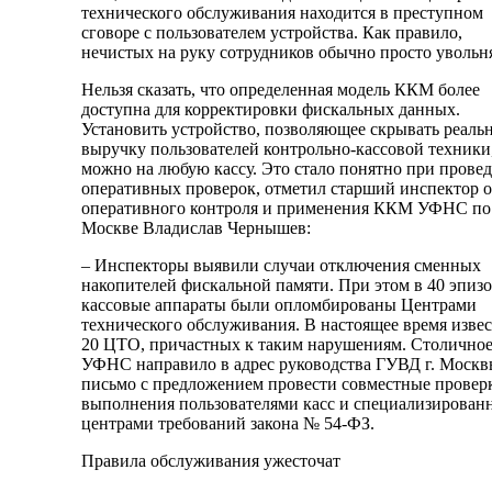
технического обслуживания находится в преступном
сговоре с пользователем устройства. Как правило,
нечистых на руку сотрудников обычно просто увольн
Нельзя сказать, что определенная модель ККМ более
доступна для корректировки фискальных данных.
Установить устройство, позволяющее скрывать реаль
выручку пользователей контрольно-кассовой техники
можно на любую кассу. Это стало понятно при прове
оперативных проверок, отметил старший инспектор о
оперативного контроля и применения ККМ УФНС по 
Москве Владислав Чернышев:
– Инспекторы выявили случаи отключения сменных
накопителей фискальной памяти. При этом в 40 эпиз
кассовые аппараты были опломбированы Центрами
технического обслуживания. В настоящее время изве
20 ЦТО, причастных к таким нарушениям. Столично
УФНС направило в адрес руководства ГУВД г. Моск
письмо с предложением провести совместные провер
выполнения пользователями касс и специализирова
центрами требований закона № 54-ФЗ.
Правила обслуживания ужесточат