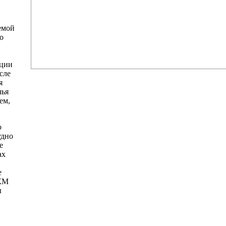
емой
о
ации
осле
я
чья
ем,
о
удно
е
ах
е
ККМ
ы