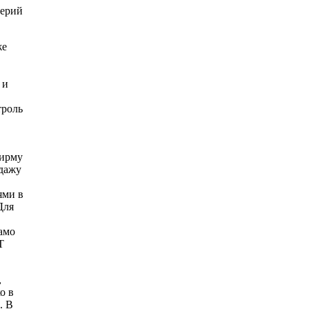
лерий
же
 и
троль
фирму
дажу
ями в
Для
Само
Т
,
о в
. В