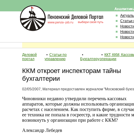
Актуал
Статьи 
Новост
Новост
Новост
Деловой
•
Статьи по
•
•
ККТ, ККМ, Кассов
портал
управлению
Бухгалтеру
операции
ККМ откроет инспекторам тайны
бухгалтерии
02/05/2007, Материал предоставлен журналом "Московский бухг
Чиновники недавно утвердили перечень кассовых
аппаратов, которые должны использовать организаци
расчетах с населением. Как поступить фирме, в случа
ее техника не попала в госреестр, и какие трудности 
возникнуть у организации при работе с ККМ?
Александр Лебедев