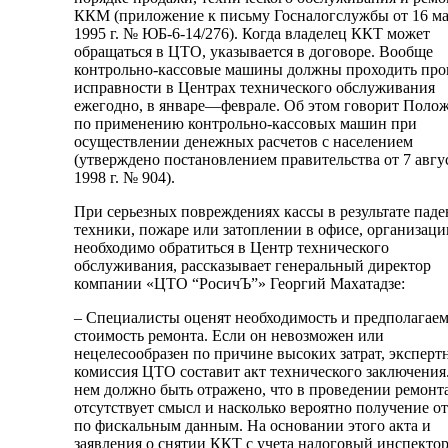
ККМ (приложение к письму Госналогслужбы от 16 м
1995 г. № ЮБ-6-14/276). Когда владелец ККТ может
обращаться в ЦТО, указывается в договоре. Вообще
контрольно-кассовые машины должны проходить про
исправности в Центрах технического обслуживания
ежегодно, в январе—феврале. Об этом говорит Поло
по применению контрольно-кассовых машин при
осуществлении денежных расчетов с населением
(утверждено постановлением правительства от 7 авгу
1998 г. № 904).
При серьезных повреждениях кассы в результате паде
техники, пожаре или затоплении в офисе, организаци
необходимо обратиться в Центр технического
обслуживания, рассказывает генеральный директор
компании «ЦТО “РосичЪ”» Георгий Махатадзе:
– Специалисты оценят необходимость и предполагае
стоимость ремонта. Если он невозможен или
нецелесообразен по причине высоких затрат, эксперт
комиссия ЦТО составит акт технического заключения
нем должно быть отражено, что в проведении ремонт
отсутствует смысл и насколько вероятно получение о
по фискальным данным. На основании этого акта и
заявления о снятии ККТ с учета налоговый инспекто