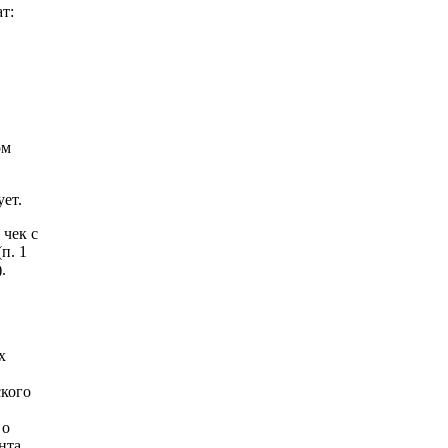
т:
ом
ет.
чек с
п. 1
.
х
кого
 о
нта