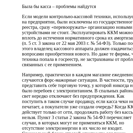
Была бы касса – проблемы найдутся
Если модели контрольно-кассовой техники, использу
на предприятии, были исключены из государственног
реестра, сразу «перевооружать» организацию новыми
устройствами не стоит. Эксплуатировать ККМ можно
вплоть до истечения нормативного срока их амортиз
(п. 5 ст. 3 закона от 22 мая 2003 г. № 54-ФЗ). Только п
этого владелец кассового аппарата должен озадачитьс
вопросами приобретения нового. Но даже те фирмы, 
техника попала в госреестр, не застрахованы от пробл
связанных с ее применением.
Например, практически в каждом магазине ежедневн
случаются форс-мажорные ситуации. В частности, тр
представить себе торговую точку, у которой никогда н
было перебоев с электропитанием. В спальных район
свет нередко отключают без предупреждения. Как
поступить в таком случае продавцу, если касса чеки н
печатает, а покупатели уже создали очередь? Когда 
действует только от сети, продолжать работу без касс
нельзя. Пункт 3 статьи 2 закона № 54-ФЗ перечисляет
случаи, в которых могут не применяться ККМ, но
отсутствие электроэнергии в их число не входит.