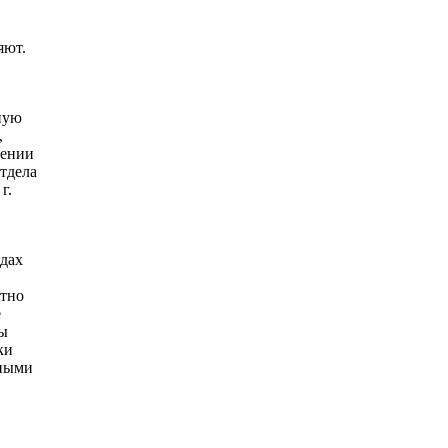
яют.
ную
,
дении
тдела
г.
одах
стно
е
вы
ки
нными