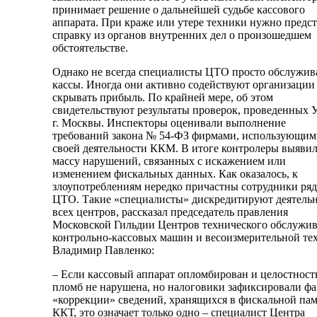
принимает решение о дальнейшей судьбе кассового
аппарата. При краже или утере техники нужно предс
справку из органов внутренних дел о произошедшем
обстоятельстве.
Однако не всегда специалисты ЦТО просто обслужи
кассы. Иногда они активно содействуют организации
скрывать прибыль. По крайней мере, об этом
свидетельствуют результаты проверок, проведенных
г. Москвы. Инспекторы оценивали выполнение
требований закона № 54-ФЗ фирмами, использующим
своей деятельности ККМ. В итоге контролеры выяви
массу нарушений, связанных с искажением или
изменением фискальных данных. Как оказалось, к
злоупотреблениям нередко причастны сотрудники ряд
ЦТО. Такие «специалисты» дискредитируют деятельн
всех центров, рассказал председатель правления
Московской Гильдии Центров технического обслужи
контрольно-кассовых машин и весоизмерительной те
Владимир Павленко:
– Если кассовый аппарат опломбирован и целостност
пломб не нарушена, но налоговики зафиксировали фа
«коррекции» сведений, хранящихся в фискальной па
ККТ, это означает только одно – специалист Центра