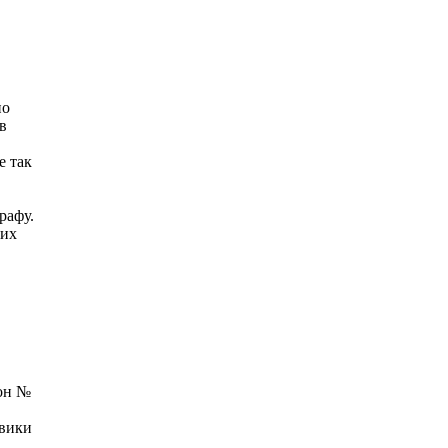
но
в
е так
рафу.
щих
кон №
овики