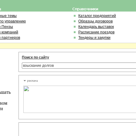
ьные темы
Каталог предприятий
по управлению
Образцы договоров
и Пензы
Календарь выставок
и компаний
Расписание поездов
и партнеров
Тендеры и закупки
Поиск по сайту
ьшать
овом
ти