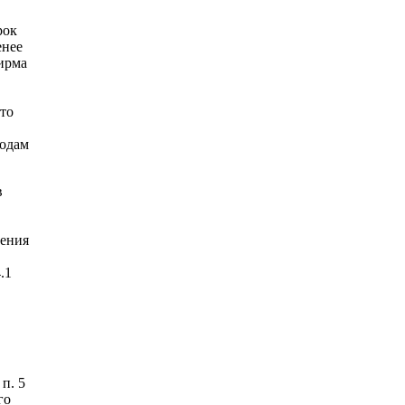
рок
енее
фирма
что
ходам
в
дения
.1
п. 5
го