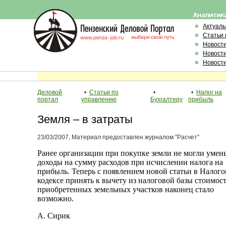
Актуал
Статьи 
Новост
Новост
Новост
Деловой
•
Статьи по
•
•
Налог на
портал
управлению
Бухгалтеру
прибыль
Земля – в затраты
23/03/2007, Материал предоставлен журналом "Расчет"
Ранее организации при покупке земли не могли умен
доходы на сумму расходов при исчислении налога на
прибыль. Теперь с появлением новой статьи в Налог
кодексе принять к вычету из налоговой базы стоимос
приобретенных земельных участков наконец стало
возможно.
А. Сирик