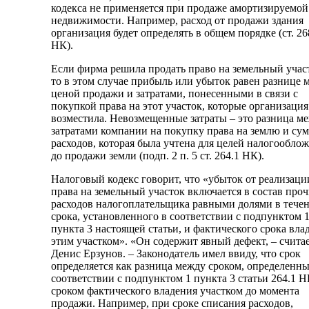
кодекса не применяется при продаже амортизируемой
недвижимости. Например, расход от продажи здания
организация будет определять в общем порядке (ст. 26
НК).
Если фирма решила продать право на земельный учас
то в этом случае прибыль или убыток равен разнице 
ценой продажи и затратами, понесенными в связи с
покупкой права на этот участок, которые организация
возместила. Невозмещенные затраты – это разница м
затратами компании на покупку права на землю и су
расходов, которая была учтена для целей налогообло
до продажи земли (подп. 2 п. 5 ст. 264.1 НК).
Налоговый кодекс говорит, что «убыток от реализаци
права на земельный участок включается в состав про
расходов налогоплательщика равными долями в тече
срока, установленного в соответствии с подпунктом 
пункта 3 настоящей статьи, и фактического срока вла
этим участком». «Он содержит явный дефект, – счита
Денис Ерзунов. – Законодатель имел ввиду, что срок
определяется как разница между сроком, определенн
соответствии с подпунктом 1 пункта 3 статьи 264.1 Н
сроком фактического владения участком до момента
продажи. Например, при сроке списания расходов,