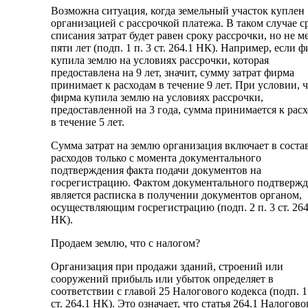
Возможна ситуация, когда земельный участок куплен
организацией с рассрочкой платежа. В таком случае с
списания затрат будет равен сроку рассрочки, но не м
пяти лет (подп. 1 п. 3 ст. 264.1 НК). Например, если 
купила землю на условиях рассрочки, которая
предоставлена на 9 лет, значит, сумму затрат фирма
принимает к расходам в течение 9 лет. При условии, 
фирма купила землю на условиях рассрочки,
предоставленной на 3 года, сумма принимается к рас
в течение 5 лет.
Сумма затрат на землю организация включает в соста
расходов только с момента документального
подтверждения факта подачи документов на
госрегистрацию. Фактом документального подтверж
является расписка в получении документов органом,
осуществляющим госрегистрацию (подп. 2 п. 3 ст. 264
НК).
Продаем землю, что с налогом?
Организация при продажи зданий, строений или
сооружений прибыль или убыток определяет в
соответствии с главой 25 Налогового кодекса (подп. 1 
ст. 264.1 НК). Это означает, что статья 264.1 Налогово