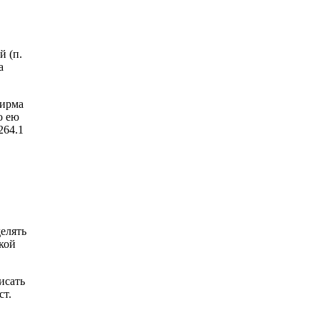
й (п.
а
фирма
о ею
264.1
елять
кой
исать
ст.