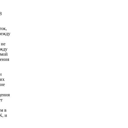
8
ток,
между
 не
ежду
ммой
жения
и
чих
ние
1
дения
ет
ым в
К, и