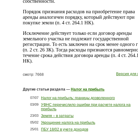
собственности.
Порядок признания расходов на приобретение права
аренды аналогичен порядку, который действуют при
покупке земли (п. 4 ст. 264.1 НК).
Исключение действует только если договор аренды
земельного участка не подлежит государственной
регистрации. То есть заключен на срок менее одного 
(п. 2 ст. 26 ЗК). Тогда расходы признаются равномерно
течение срока действия договора аренды (п. 4 ст. 264.
НК).
Версия для 
смотр: 7668
Другие статьи раздела —
Налог на прибыль
07/07
Налог на прибыль: границы дозволенного
03/09
УФНС перечислило ошибки при расчете налога на
прибыль
23/03
Земля – в затраты
05/02
Укрощение налога на прибыль
25/01
ПБУ 18/02 в учете доходов