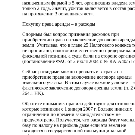
назначенным фирмой в 5 лет, организация владела зе
только 2 года. Значит, убыток включается в состав ра
на протяжении 3 оставшихся лет».
Покупку права аренды – в расходы
Спорным был вопрос признания расходов при
приобретении права на заключение договоров аренды
земли. Учитывая, что в главе 25 Налогового кодекса 
не прописано, налоговики естественно придерживали
фискальной позиции, а суды были на стороне органи
(постановление ФАС от 2 июля 2004 г. № КА-А40/5175
Сейчас расходами можно признать и затраты на
приобретение права на заключение договора аренды
земельного участка. В этом случае важное условие – э
фактическое заключение договора аренды земли (п. 2 с
264.1 НК).
Обратите внимание: правила действуют для отношен
которые возникли с 1 января 2007 г. Больше никаких
ограничений по времени законодательством не
предусмотрено. Получается, что расходы будут умень
базу по налогу на прибыль даже если эта земля не
находится в государственной или муниципальной