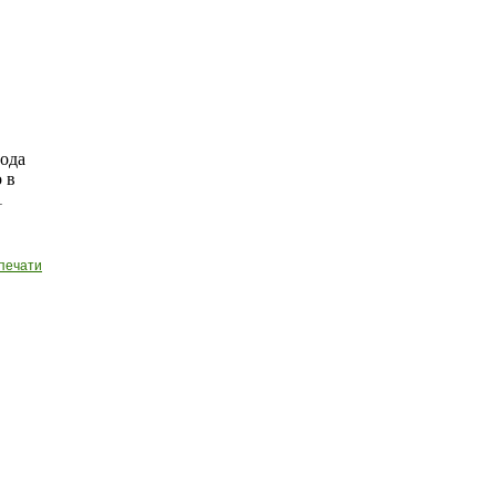
года
 в
1
печати