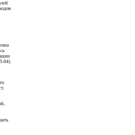
млей
сходов
точно
сь
зации
-04).
то
т.
ий,
шать