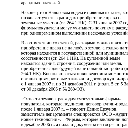
арендных платежей.
Наконец-то в Налоговом кодексе появилась статья, ко
позволяет учесть в расходах приобретение права на
земельные участки (ст. 264.1 НК). С 31 января 2007 го
фирмы-покупатели могут учитывать покупку в расхо
при одновременном выполнении нескольких условий
В соответствии со статьей, расходами можно признат
приобретение права не на любую землю, а только на т
которая находится в государственной или муниципал
собственности (ст. 264.1 НК). На купленной земле
находятся здания, строения, сооружения или земля,
приобретенная для будущей капитальной застройки (п.
264.1 НК). Воспользоваться нововведением можно то
организациям, которые заключили договор купли-пр
с 1 января 2007 г. по 31 декабря 2011 г. (подп. 5 ст. 5 З
от 30 декабря 2006 г. № 268-ФЗ).
«Отнести землю к расходам смогут только фирмы-
покупатели, которые подписали договор купли-прод
после 1 января 2007 г., – говорит Денис Ерзунов,
заместитель департамента спецпроектов ООО «Аудит
новые технологии». – Фирмы, которые заключили до
в декабре 2006 г., а подали документы на госрегистр