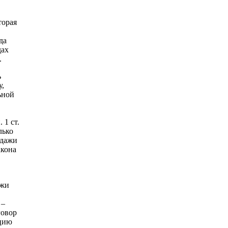
торая
да
дах
.
ь
у,
ьной
 1 ст.
лько
одажи
акона
ажи
 –
говор
ацию