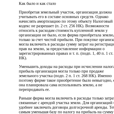
Как было и как стало
Приобретая земельный участок, организация должна
учитывать его в составе основных средств. Однако
начислять амортизацию по этому объекту Налоговый
кодекс не разрешает (п. 2 ст. 256 НК). Возможности
относить к расходам стоимость купленной земли у
организации не было, если фирма приобретала землю,
только за счет чистой прибыли. При покупке организ
могла включить в расходы сумму затрат на регистрац
прав на землю, за предоставление информации о
зарегистрированных правах и т. п. (подп. 1, 40 п. 1 ст.
НК).
Уменьшить доходы на расходы при исчислении налог
прибыль организация могла только при продаже
земельного участка (подп. 2 п. 1 ст. 268 НК). Именно
поэтому фирме такое приобретение было невыгодно, 
она планировала сама использовать землю, а не
перепродавать ее.
Раньше фирма могла включить в расходы только затра
связанные с арендой участка земли. Для организаций
удобнее заключать договора долгосрочной аренды. Те
самым уменьшая базу по налогу на прибыль на сумму