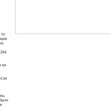
 то
ация
ию
 264
а на
если
ты,
 было
м