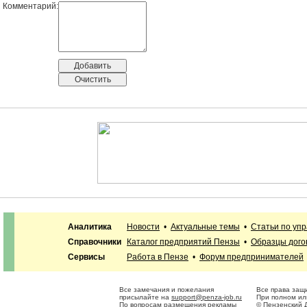
Комментарий:
Аналитика
Новости
•
Актуальные темы
•
Статьи по уп
Справочники
Каталог предприятий Пензы
•
Образцы дого
Сервисы
Работа в Пензе
•
Форум предпринимателей
Все замечания и пожелания
Все права защ
присылайте на
support@penza-job.ru
При полном ил
По вопросам размещения рекламы
© Пензенский 