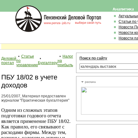
Актуальны
Статьи по
Новости П
Новости к
Новости п
•
Статьи
•
Налог
Поиск по сайту
Деловой
•
по
на
портал
Бухгалтеру
управлению
прибыль
ПБУ 18/02 в учете
доходов
25/01/2007, Материал предоставлен
журналом "Практическая бухгалтерия"
Одним из сложных этапов
подготовки годового отчета
является применение ПБУ 18/02.
Как правило, его связывают с
расходами фирмы. Между тем,
разницы, налоговые активы и