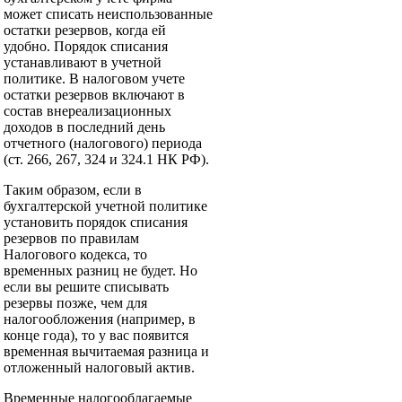
может списать неиспользованные
остатки резервов, когда ей
удобно. Порядок списания
устанавливают в учетной
политике. В налоговом учете
остатки резервов включают в
состав внереализационных
доходов в последний день
отчетного (налогового) периода
(ст. 266, 267, 324 и 324.1 НК РФ).
Таким образом, если в
бухгалтерской учетной политике
установить порядок списания
резервов по правилам
Налогового кодекса, то
временных разниц не будет. Но
если вы решите списывать
резервы позже, чем для
налогообложения (например, в
конце года), то у вас появится
временная вычитаемая разница и
отложенный налоговый актив.
Временные налогооблагаемые