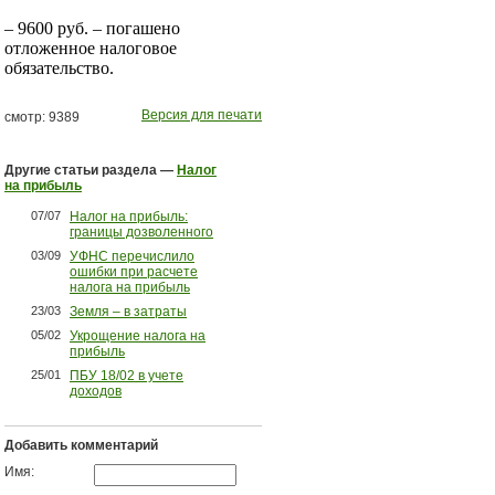
– 9600 руб. – погашено
отложенное налоговое
обязательство.
Версия для печати
смотр: 9389
Другие статьи раздела —
Налог
на прибыль
07/07
Налог на прибыль:
границы дозволенного
03/09
УФНС перечислило
ошибки при расчете
налога на прибыль
23/03
Земля – в затраты
05/02
Укрощение налога на
прибыль
25/01
ПБУ 18/02 в учете
доходов
Добавить комментарий
Имя: