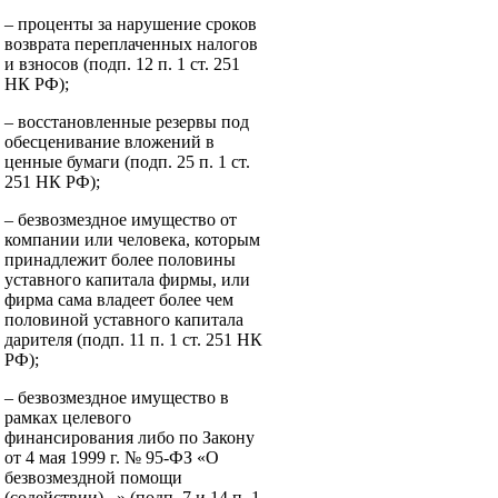
– проценты за нарушение сроков
возврата переплаченных налогов
и взносов (подп. 12 п. 1 ст. 251
НК РФ);
– восстановленные резервы под
обесценивание вложений в
ценные бумаги (подп. 25 п. 1 ст.
251 НК РФ);
– безвозмездное имущество от
компании или человека, которым
принадлежит более половины
уставного капитала фирмы, или
фирма сама владеет более чем
половиной уставного капитала
дарителя (подп. 11 п. 1 ст. 251 НК
РФ);
– безвозмездное имущество в
рамках целевого
финансирования либо по Закону
от 4 мая 1999 г. № 95-ФЗ «О
безвозмездной помощи
(содействии)...» (подп. 7 и 14 п. 1