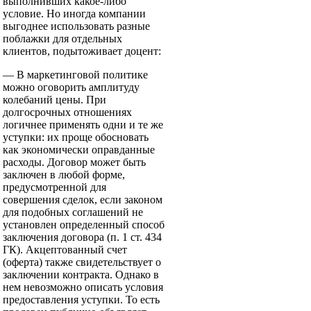
выполнивших какое-либо
условие. Но иногда компании
выгоднее использовать разные
поблажки для отдельных
клиентов, подытоживает доцент:
— В маркетинговой политике
можно оговорить амплитуду
колебаний цены. При
долгосрочных отношениях
логичнее применять одни и те же
уступки: их проще обосновать
как экономически оправданные
расходы. Договор может быть
заключен в любой форме,
предусмотренной для
совершения сделок, если законом
для подобных соглашений не
установлен определенный способ
заключения договора (п. 1 ст. 434
ГК). Акцептованный счет
(оферта) также свидетельствует о
заключении контракта. Однако в
нем невозможно описать условия
предоставления уступки. То есть