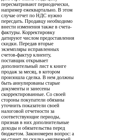
пересматривают периодически,
например ежеквартально. В этом
случае отчет по НДС нужно
пересдать. Продавцу необходимо
внести изменения также в счета-
фактуры. Корректировку
датируют числом предоставления
скидки. Передав вторые
экземпляры исправленных
счетов-фактур клиенту,
поставщик открывает
дополнительный лист к книге
продаж за месяц, в котором
произошла сделка. В нем должны
быть аннулированы старые
документы и занесены
скорректированные. Со своей
стороны покупатели обязаны
уточнить показатели своей
налоговой отчетности за
соответствующие периоды,
признав в них дополнительные
доходы и обязательства перед
бюджетом. Закономерен вопрос: а
не станет ли скидка «медвежьей