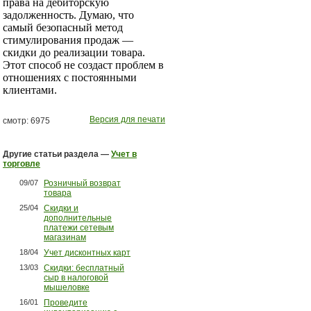
права на дебиторскую
задолженность. Думаю, что
самый безопасный метод
стимулирования продаж —
скидки до реализации товара.
Этот способ не создаст проблем в
отношениях с постоянными
клиентами.
Версия для печати
смотр: 6975
Другие статьи раздела —
Учет в
торговле
09/07
Розничный возврат
товара
25/04
Cкидки и
дополнительные
платежи сетевым
магазинам
18/04
Учет дисконтных карт
13/03
Скидки: бесплатный
сыр в налоговой
мышеловке
16/01
Проведите