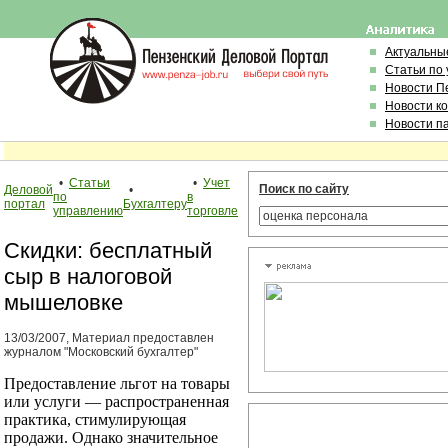
Актуальны
Статьи по
Новости П
Новости к
Новости п
•
Статьи
•
Учет
Поиск по сайту
Деловой
•
по
в
портал
Бухгалтеру
управлению
торговле
Скидки: бесплатный
сыр в налоговой
мышеловке
13/03/2007, Материал предоставлен
журналом "Московский бухгалтер"
Предоставление льгот на товары
или услуги — распространенная
практика, стимулирующая
продажи. Однако значительное