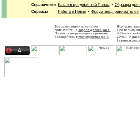
Справочники
Каталог предприятий Пензы
•
Образцы дого
Сервисы
Работа в Пензе
•
Форум предпринимателей
Все замечания и пожелания
Все права защ
присылайте на
support@penza-job.ru
При полном ил
По вопросам размещения рекламы
© Пензенский 
обращайтесь в
market@penza-job.ru
Дизайн и разр
Ссылки и парт