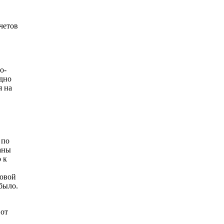
четов
о-
дно
я на
 по
аны
 к
совой
было.
 от