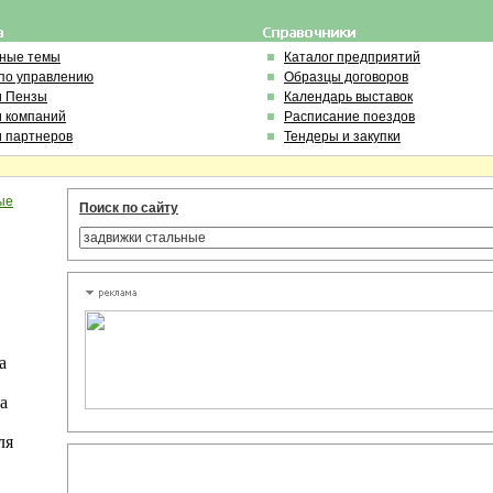
ьные темы
Каталог предприятий
по управлению
Образцы договоров
и Пензы
Календарь выставок
и компаний
Расписание поездов
и партнеров
Тендеры и закупки
ые
Поиск по сайту
а
а
ля