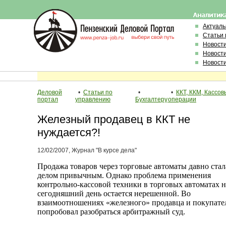
Актуал
Статьи 
Новост
Новост
Новост
Деловой
•
Статьи по
•
•
ККТ, ККМ, Кассов
портал
управлению
Бухгалтеру
операции
Железный продавец в ККТ не
нуждается?!
12/02/2007, Журнал "В курсе дела"
Продажа товаров через торговые автоматы давно стал
делом привычным. Однако проблема применения
контрольно-кассовой техники в торговых автоматах н
сегодняшний день остается нерешенной. Во
взаимоотношениях «железного» продавца и покупате
попробовал разобраться арбитражный суд.