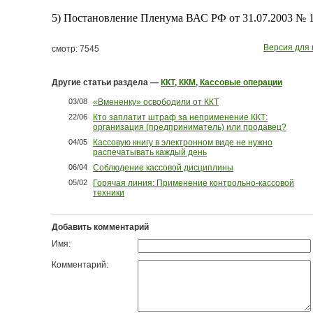
5) Постановление Пленума ВАС РФ от 31.07.2003 № 
Версия для 
смотр: 7545
Другие статьи раздела —
ККТ, ККМ, Кассовые операции
03/08
«Вмененку» освободили от ККТ
22/06
Кто заплатит штраф за неприменение ККТ:
организация (предприниматель) или продавец?
04/05
Кассовую книгу в электронном виде не нужно
распечатывать каждый день
06/04
Соблюдение кассовой дисциплины
05/02
Горячая линия: Применение контрольно-кассовой
техники
Добавить комментарий
Имя:
Комментарий: