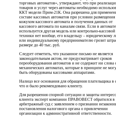
торговых автоматов», утверждают, что при реализаци
товаров и услуг через автоматы необходимо использо
ККТ модели Прим-21К. Она разрешена для применен
составе кассовых автоматов при условии размещения
кожухом кассового автомата и получения данных от
кассового автомата по каналам связи. Если в автомате
используется другая модель или контрольно-кассовой
техники нет вообще, его владельцу – юридическому 
или индивидуальному предпринимателю грозит штра
размере до 40 тыс. руб.
Следует отметить, что указанное письмо не является
законодательным актом, не предусматривает сроков
переоборудования автоматов и не содержит ни слова 
механических автоматах, которые в принципе не мог
быть оборудованы кассовыми аппаратами.
Налицо все основания для обращения плательщика в с
что и было рекомендовано клиенту.
Для разрешения спорной ситуации и защиты интерес
клиента эксперт компании ПРАВОВЕСТ обратился в
арбитражный суд с заявлением о признании незакон
постановления налогового органа о привлечении
организации к административной ответственности.