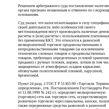
Решением арбитражного суда постановление налогов
органа признано незаконным и отменено по следую
основаниям.
Суд указал, что налогоплательщики в силу специфик
своей деятельности либо особенностей своего
местонахождения могут производить наличные дене
расчеты и (или) расчеты с использованием платежных
без применения ККТ. Это относится к разносной
мелкорозничной торговле продовольственными и
непродовольственными товарами (за исключением
технически сложных товаров и продовольственных
товаров, требующих определенных условий хранения
продажи) с ручных тележек, корзин, лотков (в том чи
защищенных от атмосферных осадков каркасами,
обтянутыми полиэтиленовой пленкой, парусиной,
брезентом)4.
Пункт 24 разд. 2 ГОСТ Р 51303-99 «Торговля. Термин
определения», утв. Постановлением Госстандарта Ро
от 11.08.1999 № 242-ст, определяет мелкорозничную
(торговую) сеть как торговую сеть, осуществляющую
розничную торговлю через павильоны, киоски, палатк
также передвижные средства развозной и разносной