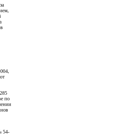
за
ием,
й
а
ов
004,
 от
 285
е по
чении
анов
№ 54-