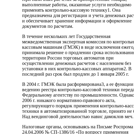
выполненные работы, оказанные услуги необходимо
применять контрольно-кассовую технику1. Она
предназначена для регистрации и учета денежных рас
и обеспечивает хранение информации и оформление
документов по расчетам.
В течение нескольких лет Государственная
межведомственная экспертная комиссия по контрольн
кассовым машинам (ГМЭК) в виде исключения ежего
принимала решение о продлении срока использовани
территории России торговых автоматов при
осуществлении денежных расчетов с населением без
установки в них контрольно-кассовых аппаратов2. В
последний раз срок был продлен до 1 января 2005 г.
В 2004 г. ГМЭК была расформирована3, а ее функции
ведению реестра контрольно-кассовой техники перед
Федеральному агентству по промышленности. Однако
2006 г. никакого нормативно-правового акта,
регулирующего порядок применения контрольно-кас
техники в автоматизированной торговле, принято не 
Над вендинговой деятельностью навис дамоклов меч.
Налоговые органы, основываясь на Письме Роспрома
24.04.2006 № СП-1386/16 «По вопросу применения