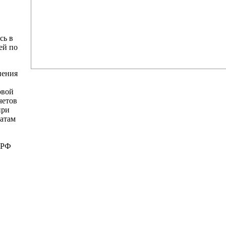
сь в
ей по
нения
овой
четов
при
татам
 РФ