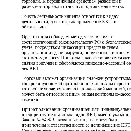
торговли. К передвижным средствам развозной и
разносной торговли относятся торговые автоматы.
То есть деятельность клиента относится к видам
деятельности, для которых применение ККТ не
обязательно.
Организация соблюдает метод учета выручки,
соответствующий законодательству РФ о бухгалтерск
учете, посредством инкассации представителем
организации и сдачи выручки, полученной торговым
автоматом, в кассу. При этом в кассе составляется акт
снятия выручки и оформляется приходно-кассовый ор
чек ККТ.
Торговый автомат организации снабжен устройством
контролирующим оборот наличных денежных средств
которое не является контрольно-кассовой машиной, н
может быть отнесено к иным видам контрольно-касс
техники.
При использовании организацией или индивидуаль
предпринимателем иных видов ККТ, вместо указанны
Законе № 54-ФЗ, названные лица не могут быть
привлечены к ответственности за неприменение ККТ
Суд установил, что организацией не было совершено