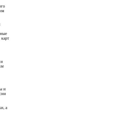
ого
щим
и
жные
 карт
 и
сле
ы и
ссии
и, а