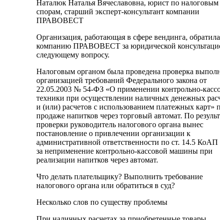
Наталюк Наталья Вячеславовна, юрист по налоговым
спорам, старший эксперт-консультант компании
ПРАВОВЕСТ
Организация, работающая в сфере вендинга, обратила
компанию ПРАВОВЕСТ за юридической консультаци
следующему вопросу.
Налоговым органом была проведена проверка выпол
организацией требований Федерального закона от
22.05.2003 № 54-ФЗ «О применении контрольно-касс
техники при осуществлении наличных денежных рас
и (или) расчетов с использованием платежных карт» 
продаже напитков через торговый автомат. По резуль
проверки руководитель налогового органа вынес
постановление о привлечении организации к
административной ответственности по ст. 14.5 КоАП
за неприменение контрольно-кассовой машины при
реализации напитков через автомат.
Что делать плательщику? Выполнить требование
налогового органа или обратиться в суд?
Несколько слов по существу проблемы
При наличных расчетах за приобретенные товары,