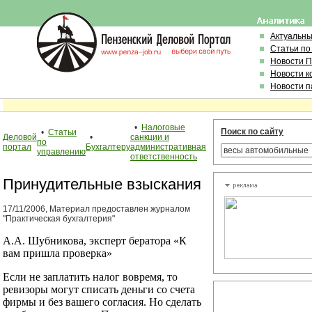
Актуальн
Статьи по
Новости 
Новости к
Новости п
•
Налоговые
Поиск по сайту
•
Статьи
Деловой
•
санкции и
по
портал
Бухгалтеру
административная
управлению
ответственность
Принудительные взыскания
17/11/2006, Материал предоставлен журналом
"Практическая бухгалтерия"
А.А. Шубникова, эксперт бератора «К
вам пришла проверка»
Если не заплатить налог вовремя, то
ревизоры могут списать деньги со счета
фирмы и без вашего согласия. Но сделать