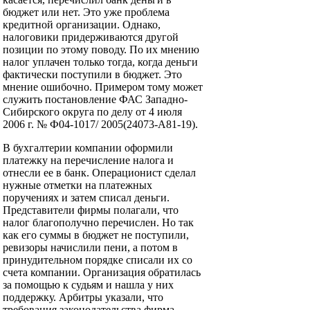
бюджет или нет. Это уже проблема
кредитной организации. Однако,
налоговики придерживаются другой
позиции по этому поводу. По их мнению
налог уплачен только тогда, когда деньги
фактически поступили в бюджет. Это
мнение ошибочно. Примером тому может
служить постановление ФАС Западно-
Сибирского округа по делу от 4 июля
2006 г. № Ф04-1017/ 2005(24073-А81-19).
В бухгалтерии компании оформили
платежку на перечисление налога и
отнесли ее в банк. Операционист сделал
нужные отметки на платежных
поручениях и затем списал деньги.
Представители фирмы полагали, что
налог благополучно перечислен. Но так
как его суммы в бюджет не поступили,
ревизоры начислили пени, а потом в
принудительном порядке списали их со
счета компании. Организация обратилась
за помощью к судьям и нашла у них
поддержку. Арбитры указали, что
требования законодательства фирма