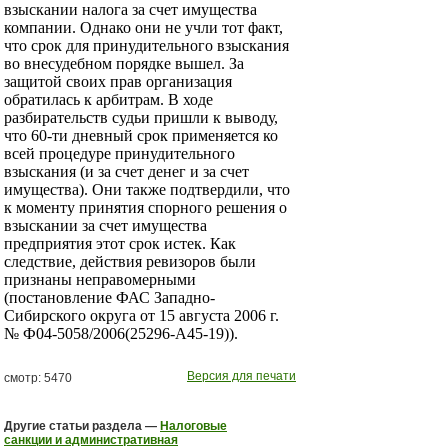
взыскании налога за счет имущества
компании. Однако они не учли тот факт,
что срок для принудительного взыскания
во внесудебном порядке вышел. За
защитой своих прав организация
обратилась к арбитрам. В ходе
разбирательств судьи пришли к выводу,
что 60-ти дневный срок применяется ко
всей процедуре принудительного
взыскания (и за счет денег и за счет
имущества). Они также подтвердили, что
к моменту принятия спорного решения о
взыскании за счет имущества
предприятия этот срок истек. Как
следствие, действия ревизоров были
признаны неправомерными
(постановление ФАС Западно-
Сибирского округа от 15 августа 2006 г.
№ Ф04-5058/2006(25296-А45-19)).
Версия для печати
смотр: 5470
Другие статьи раздела —
Налоговые
санкции и административная