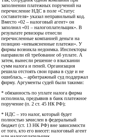
заполнении платежных поручений на
перечисление НДС в поле «Статус
составителя» указал неправильный код.
Вместо «02 – налоговый агент» он
заполнил «01 – налогоплательщик». В
результате ревизоры отнесли
перечисленные компанией деньги на
позицию «невыясненные платежи». У
фирмы возникла недоимка. Инспекторы
направили ей требование об уплате. А
затем, вынесли решение о взыскании
сумм налога и пеней. Организация
решила отстоять свои права в суде и не
ошиблась, – арбитражный суд поддержал
фирму. Аргументы судей были такими:
* обязанность по уплате налога фирма
исполнила, предъявив в банк платежное
поручение (п. 2 ст. 45 НК РФ);
* НДС – это налог, который будет
полностью зачислен в федеральный
бюджет (ст. 13 НК РФ) вне зависимости
от того, кто его внесет: налоговый агент
или налогоплательщик.