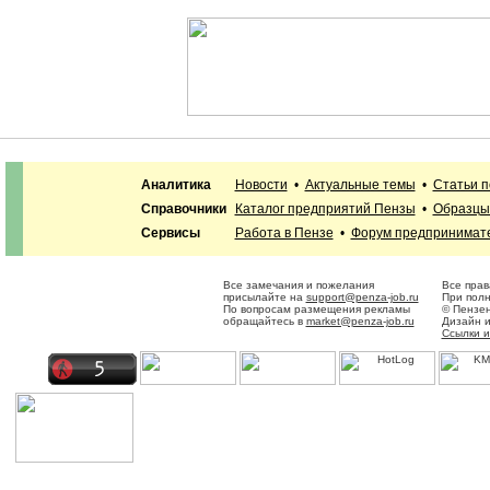
Аналитика
Новости
•
Актуальные темы
•
Статьи п
Справочники
Каталог предприятий Пензы
•
Образцы
Сервисы
Работа в Пензе
•
Форум предпринимат
Все замечания и пожелания
Все прав
присылайте на
support@penza-job.ru
При полн
По вопросам размещения рекламы
© Пензен
обращайтесь в
market@penza-job.ru
Дизайн 
Ссылки и