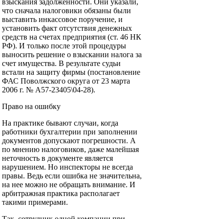
взыскания задолженности. Они указали,
что сначала налоговики обязаны были
выставить инкассовое поручение, и
установить факт отсутствия денежных
средств на счетах предприятия (ст. 46 НК
РФ). И только после этой процедуры
выносить решение о взыскании налога за
счет имущества. В результате судьи
встали на защиту фирмы (постановление
ФАС Поволжского округа от 23 марта
2006 г. № А57-23405\04-28).
Право на ошибку
На практике бывают случаи, когда
работники бухгалтерии при заполнении
документов допускают погрешности. А
по мнению налоговиков, даже малейшая
неточность в документе является
нарушением. Но инспекторы не всегда
правы. Ведь если ошибка не значительна,
на нее можно не обращать внимание. И
арбитражная практика располагает
такими примерами.
Так, сотрудник одной компании при