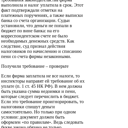
выполнила и налог уплатила в срок. Этот
факт подтверждали отметки на
платежных поручениях, а также выписки
банка со счета организации. Судьи
установили, что деньги не попали в
бюджет по вине банка: на его
корреспондентском счете не было
необходимых денежных средств. Как
следствие, суд признал действия
налоговиков по начислению и списанию
пени со счета фирмы незаконными.
Получили требование – проверьте
Если фирма заплатила не все налоги, то
инспекторы направят ей требование об их
уплате (п. 1 ст. 45 НК РФ). В нем должна
быть указана сумма недоимки и пени,
которые следует перечислить в бюджет.
Если это требование проигнорировать, то
налоговики спишут деньги
самостоятельно. Но только при одном
условии: документ должен быть
оформлен «по правилам». Ведь следовать
букве закона обязана не только