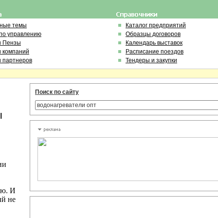
ьные темы
Каталог предприятий
по управлению
Образцы договоров
и Пензы
Календарь выставок
и компаний
Расписание поездов
и партнеров
Тендеры и закупки
Поиск по сайту
ы
ии
ию. И
ый не