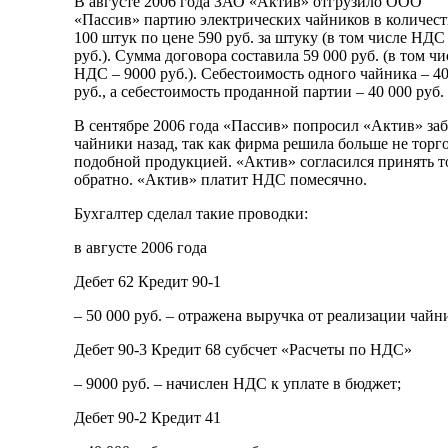
В августе 2006 года ЗАО «Актив» отгрузило ООО
«Пассив» партию электрических чайников в количест
100 штук по цене 590 руб. за штуку (в том числе НДС
руб.). Сумма договора составила 59 000 руб. (в том чи
НДС – 9000 руб.). Себестоимость одного чайника – 4
руб., а себестоимость проданной партии – 40 000 руб.
В сентябре 2006 года «Пассив» попросил «Актив» заб
чайники назад, так как фирма решила больше не торг
подобной продукцией. «Актив» согласился принять т
обратно. «Актив» платит НДС помесячно.
Бухгалтер сделал такие проводки:
в августе 2006 года
Дебет 62 Кредит 90-1
– 50 000 руб. – отражена выручка от реализации чайн
Дебет 90-3 Кредит 68 субсчет «Расчеты по НДС»
– 9000 руб. – начислен НДС к уплате в бюджет;
Дебет 90-2 Кредит 41