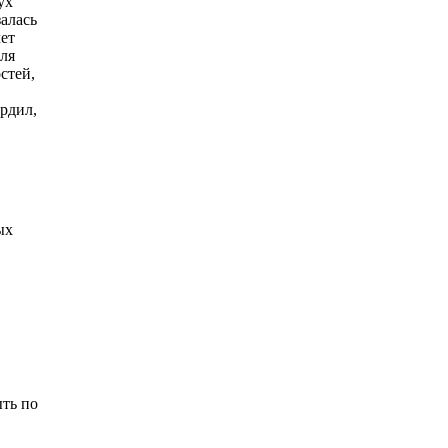
ух
алась
ет
Для
стей,
рдил,
ых
ыть по