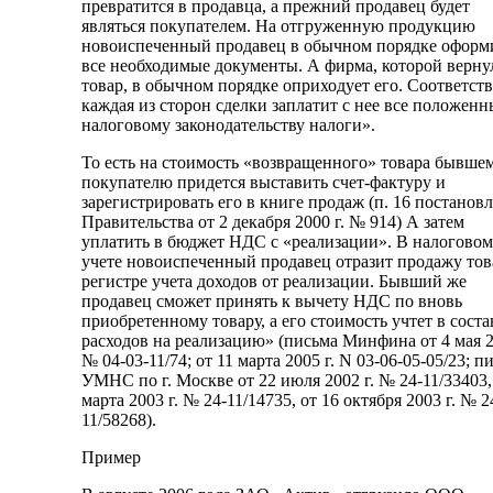
превратится в продавца, а прежний продавец будет
являться покупателем. На отгруженную продукцию
новоиспеченный продавец в обычном порядке оформ
все необходимые документы. А фирма, которой верну
товар, в обычном порядке оприходует его. Соответст
каждая из сторон сделки заплатит с нее все положенн
налоговому законодательству налоги».
То есть на стоимость «возвращенного» товара бывше
покупателю придется выставить счет-фактуру и
зарегистрировать его в книге продаж (п. 16 постанов
Правительства от 2 декабря 2000 г. № 914) А затем
уплатить в бюджет НДС с «реализации». В налоговом
учете новоиспеченный продавец отразит продажу тов
регистре учета доходов от реализации. Бывший же
продавец сможет принять к вычету НДС по вновь
приобретенному товару, а его стоимость учтет в соста
расходов на реализацию» (письма Минфина от 4 мая 2
№ 04-03-11/74; от 11 марта 2005 г. N 03-06-05-05/23; п
УМНС по г. Москве от 22 июля 2002 г. № 24-11/33403,
марта 2003 г. № 24-11/14735, от 16 октября 2003 г. № 2
11/58268).
Пример