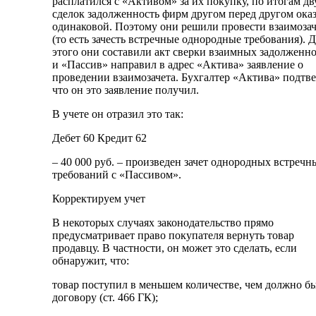
расплатился с «Активом» за их покупку, по итогам дв
сделок задолженность фирм другом перед другом оказ
одинаковой. Поэтому они решили провести взаимозач
(то есть зачесть встречные однородные требования). 
этого они составили акт сверки взаимных задолженно
и «Пассив» направил в адрес «Актива» заявление о
проведении взаимозачета. Бухгалтер «Актива» подтве
что он это заявление получил.
В учете он отразил это так:
Дебет 60 Кредит 62
– 40 000 руб. – произведен зачет однородных встречн
требований с «Пассивом».
Корректируем учет
В некоторых случаях законодательство прямо
предусматривает право покупателя вернуть товар
продавцу. В частности, он может это сделать, если
обнаружит, что:
товар поступил в меньшем количестве, чем должно б
договору (ст. 466 ГК);