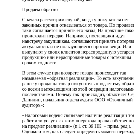
Продаем обратно
Сначала рассмотрим случай, когда у покупателя нет
законных причин отказываться от товара. Но продавец
таки соглашается принять его назад. На практике тако
происходит нередко. Например, поставщики идут
навстречу закупщикам, соглашаются принять потеря
актуальность и не пользующиеся спросом вещи. Или
выкупают у своих клиентов нераспроданную устаре
продукцию или нераспроданные товары с истекшим
сроком годности.
В этом случае при возврате товара происходит так
называемая «обратная реализация». То есть закуплен
ранее у продавца товар покупатель продает ему обрат
со всеми вытекающими из этой операции налоговым
последствиями. Почему так происходит, объясняет Се
Данилин, начальник отдела аудита ООО «Столичный
аудиторъ»:
«Налоговый кодекс связывает наличие реализации то
работ или услуг с фактом «перехода права собственно
на предмет реализации» (п.1 ст. 39 НК. – прим. ред.).
Однако о том, как следует определять момент переход