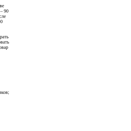
ве
 – 90
сле
00
рать
овать
овар
иков;