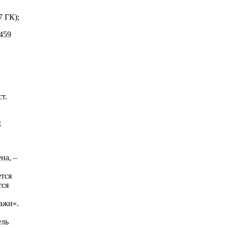
7 ГК);
 459
т.
;
на, –
ется
тся
ажи».
ель