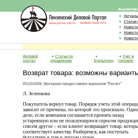
Актуал
Статьи 
Новост
Новост
Новост
Деловой
•
Статьи по
•
•
Учет в
портал
управлению
Бухгалтеру
торговле
Возврат товара: возможны вариант
05/10/2006, Материал предоставлен журналом "Расчет"
Л. Зеленкова
Покупатель вернул товар. Порядок учета этой операц
зависит от причины, по которой это произошло. Одно
дело, если компания соглашается принять назад
устаревшую или не пользующуюся спросом продукц
совсем другое – если клиент возвращает товар, котор
соответствует качеству. Разберемся, как поступать
бухгалтеру в том и другом случае.