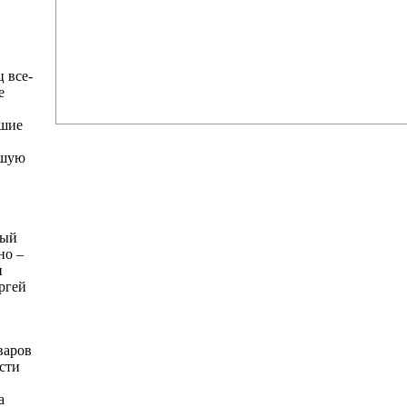
 все-
е
вшие
вшую
ный
но –
и
ргей
варов
сти
а