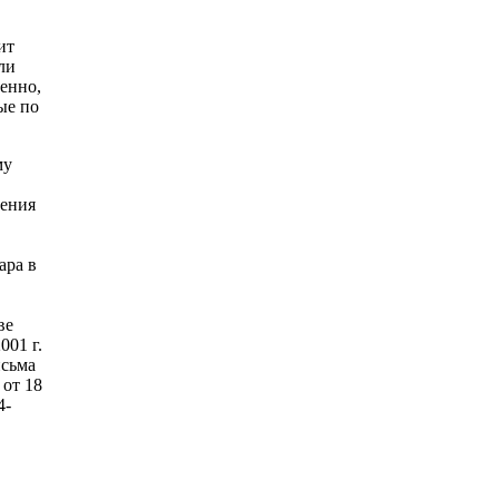
ит
ли
венно,
ые по
му
ления
ара в
ве
001 г.
исьма
 от 18
4-