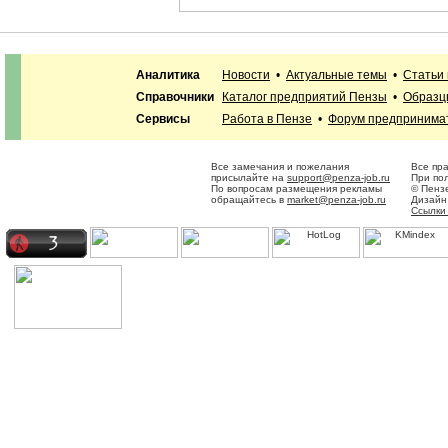
Аналитика
Новости
•
Актуальные темы
•
Статьи
Справочники
Каталог предприятий Пензы
•
Образц
Сервисы
Работа в Пензе
•
Форум предпринима
Все замечания и пожелания
Все пр
присылайте на
support@penza-job.ru
При по
По вопросам размещения рекламы
© Пенз
обращайтесь в
market@penza-job.ru
Дизайн
Ссылки