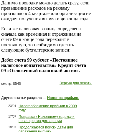
Данную проводку можно делать сразу, если
превышение расходов на рекламу
произошло в 4 квартале или организация не
ожидает получения выручки до конца года.
Если же налоговая разница определена
сначала как временная и отраженная на
счете 09 в конце года переходит в
постоянную, то необходимо сделать
следующие бухгалтерские записи:
Дебет
счета 99 субсчет «Постоянное
налоговое обязательство» Кредит счета
09 «Отложенный налоговый актив».
Версия для печати
смотр: 8545
Другие статьи раздела —
Налог на прибыль
23/01
Налогообложение прибыли в 2009
году
17/07
Поправки к Налоговому кодексу и
новая форма декларации
18/07
Продолжаются поиски даты для
отражения выручки