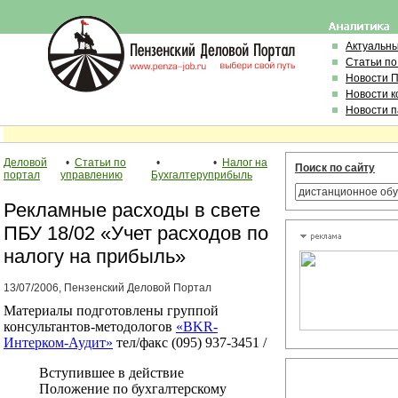
Актуальн
Статьи по
Новости 
Новости 
Новости 
Деловой
•
Статьи по
•
•
Налог на
Поиск по сайту
портал
управлению
Бухгалтеру
прибыль
Рекламные расходы в свете
ПБУ 18/02 «Учет расходов по
налогу на прибыль»
13/07/2006, Пензенский Деловой Портал
Материалы подготовлены группой
консультантов-методологов
«BKR-
Интерком-Аудит»
тел/факс (095) 937-3451 /
Вступившее в действие
Положение по бухгалтерскому