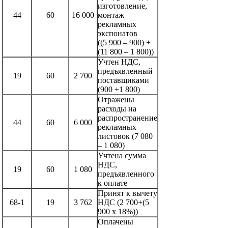
изготовление,
44
60
16 000
монтаж
рекламных
экспонатов
((5 900 – 900) +
(11 800 – 1 800))
Учтен НДС,
предъявленный
19
60
2 700
поставщиками
(900 +1 800)
Отражены
расходы на
распространение
44
60
6 000
рекламных
листовок (7 080
– 1 080)
Учтена сумма
НДС,
19
60
1 080
предъявленного
к оплате
Принят к вычету
68-1
19
3 762
НДС (2 700+(5
900 х 18%))
Оплачены