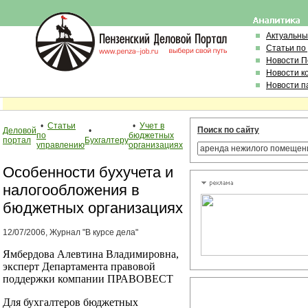
Актуальны
Статьи по
Новости 
Новости к
Новости п
•
Статьи
•
Учет в
Поиск по сайту
Деловой
•
по
бюджетных
портал
Бухгалтеру
управлению
организациях
Особенности бухучета и
налогообложения в
бюджетных организациях
12/07/2006, Журнал "В курсе дела"
Ямбердова Алевтина Владимировна,
эксперт Департамента правовой
поддержки компании ПРАВОВЕСТ
Для бухгалтеров бюджетных