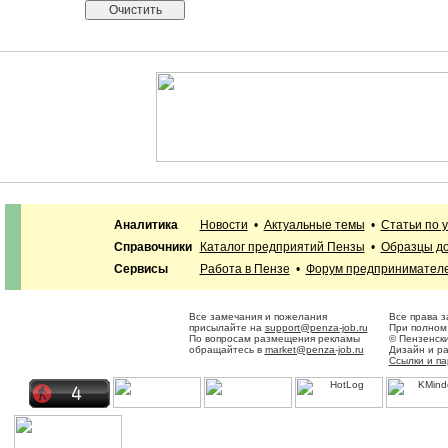
Аналитика
Новости
•
Актуальные темы
•
Статьи по 
Справочники
Каталог предприятий Пензы
•
Образцы до
Сервисы
Работа в Пензе
•
Форум предпринимател
Все замечания и пожелания
Все права 
присылайте на
support@penza-job.ru
При полном 
По вопросам размещения рекламы
© Пензенск
обращайтесь в
market@penza-job.ru
Дизайн и р
Ссылки и п