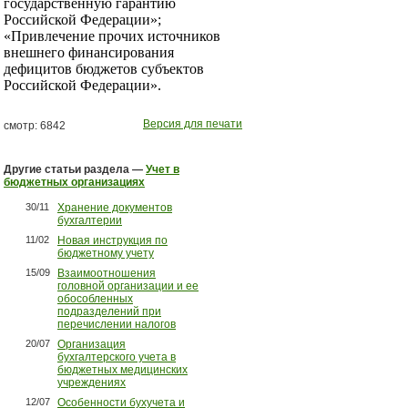
государственную гарантию
Российской Федерации»;
«Привлечение прочих источников
внешнего финансирования
дефицитов бюджетов субъектов
Российской Федерации».
Версия для печати
смотр: 6842
Другие статьи раздела —
Учет в
бюджетных организациях
30/11
Хранение документов
бухгалтерии
11/02
Новая инструкция по
бюджетному учету
15/09
Взаимоотношения
головной организации и ее
обособленных
подразделений при
перечислении налогов
20/07
Организация
бухгалтерского учета в
бюджетных медицинских
учреждениях
12/07
Особенности бухучета и