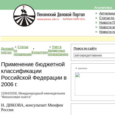
Актуальны
Статьи по
Новости 
Новости к
Новости п
•
Статьи
•
Учет в
Поиск по сайту
Деловой
•
по
бюджетных
портал
Бухгалтеру
управлению
организациях
Применение бюджетной
классификации
Российской Федерации в
2006 г.
10/04/2006, Международный еженедельник
"Финансовая газета"
Н. ДИКОВА, консультант Минфин
России