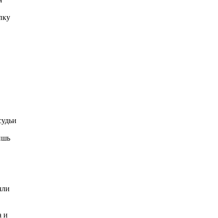
пку
судьи
ишь
чли
а и