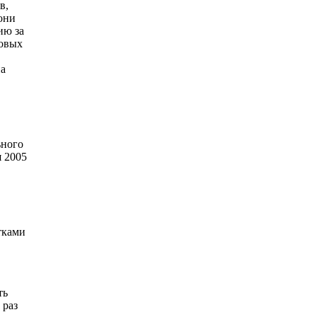
в,
они
ию за
говых
на
ьного
я 2005
тками
ть
 раз