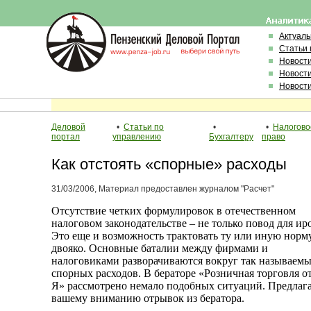
Актуал
Статьи 
Новост
Новост
Новост
Деловой
•
Статьи по
•
•
Налогово
портал
управлению
Бухгалтеру
право
Как отстоять «спорные» расходы
31/03/2006, Материал предоставлен журналом "Расчет"
Отсутствие четких формулировок в отечественном
налоговом законодательстве – не только повод для ир
Это еще и возможность трактовать ту или иную норм
двояко. Основные баталии между фирмами и
налоговиками разворачиваются вокруг так называем
спорных расходов. В бераторе «Розничная торговля о
Я» рассмотрено немало подобных ситуаций. Предлаг
вашему вниманию отрывок из бератора.