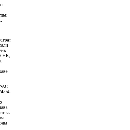
ат
,
удьи
.
затрат
тали
ень
6 НК,
.
раве –
 ФАС
4/04-
о
лава
анны,
ма
ходы