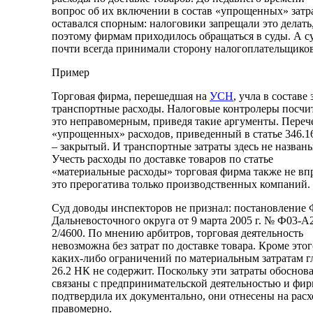
вопрос об их включении в состав «упрощенных» затр
оставался спорным: налоговики запрещали это делать
поэтому фирмам приходилось обращаться в суды. А с
почти всегда принимали сторону налогоплательщиков
Пример
Торговая фирма, перешедшая на
УСН
, учла в составе 
транспортные расходы. Налоговые контролеры посчи
это неправомерным, приведя такие аргументы. Переч
«упрощенных» расходов, приведенный в статье 346.1
– закрытый. И транспортные затраты здесь не названы
Учесть расходы по доставке товаров по статье
«материальные расходы» торговая фирма также не вп
это прерогатива только производственных компаний.
Суд доводы инспекторов не признал: постановление
Дальневосточного округа от 9 марта 2005 г. № Ф03-А2
2/4600. По мнению арбитров, торговая деятельность
невозможна без затрат по доставке товара. Кроме этог
каких-либо ограничений по материальным затратам г
26.2 НК не содержит. Поскольку эти затраты обоснов
связаны с предпринимательской деятельностью и фир
подтвердила их документально, они отнесены на рас
правомерно.