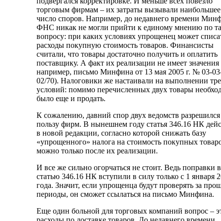
подвергался корректировке. И меньше всех повезло
торговым фирмам – их затраты вызывали наибольшее
число споров. Например, до недавнего времени Мин
ФНС никак не могли прийти к единому мнению по т
вопросу: при каких условиях упрощенец может списа
расходы покупную стоимость товаров. Финансисты
считали, что товары достаточно получить и оплатить
поставщику. А факт их реализации не имеет значения 
например, письмо Минфина от 13 мая 2005 г. № 03-03
02/70). Налоговики же настаивали на выполнении тр
условий: помимо перечисленных двух товары необхо
было еще и продать.
К сожалению, давний спор двух ведомств разрешился
пользу фирм. В нынешнем году статья 346.16 НК дейс
в новой редакции, согласно которой снижать базу
«упрощенного» налога на стоимость покупных товар
можно только после их реализации.
И все же сильно огорчаться не стоит. Ведь поправки в
статью 346.16 НК вступили в силу только с 1 января 
года. Значит, если упрощенца будут проверять за про
периоды, он сможет ссылаться на письмо Минфина.
Еще один больной для торговых компаний вопрос – э
расходы по доставке товаров. До недавнего времени