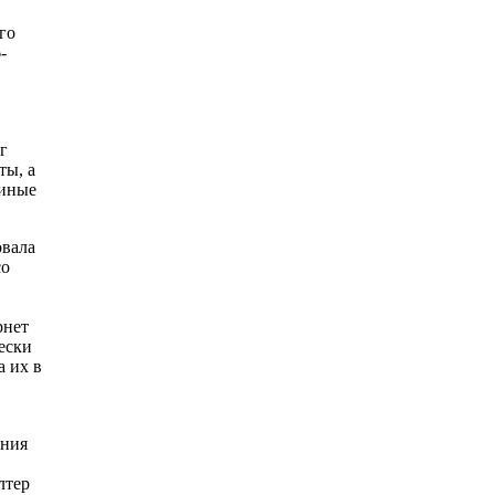
го
-
г
ты, а
 иные
овала
со
рнет
ески
 их в
ания
лтер