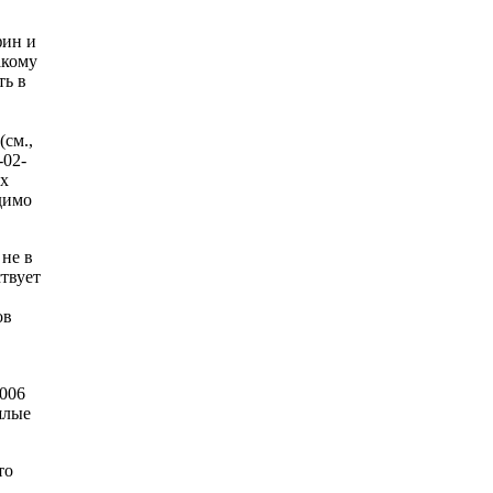
фин и
акому
ть в
(см.,
-02-
ех
димо
 не в
твует
ов
2006
шлые
то