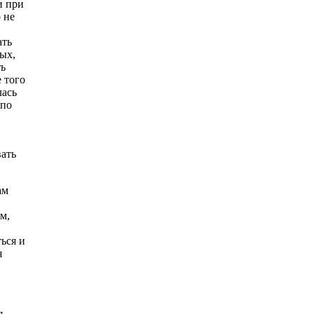
и при
 не
ать
ых,
ть
 того
лась
 по
ать
ам
м,
ься и
я
я