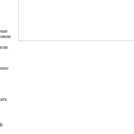
нные
говом
 или
енно
вать
 В