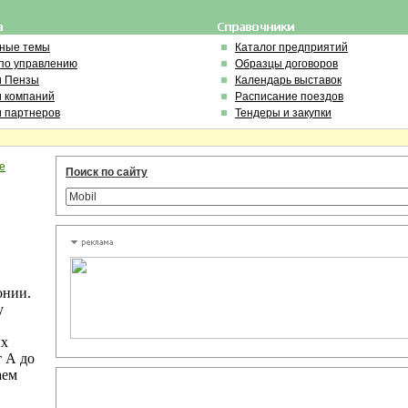
ьные темы
Каталог предприятий
по управлению
Образцы договоров
и Пензы
Календарь выставок
и компаний
Расписание поездов
и партнеров
Тендеры и закупки
е
Поиск по сайту
онии.
у
ых
т А до
аем