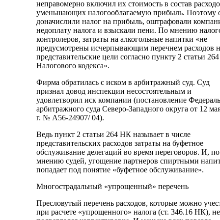
неправомерно включил их стоимость в состав расходо
уменьшающих налогооблагаемую прибыль. Поэтому 
доначислили налог на прибыль, оштрафовали компан
недоплату налога и взыскали пени. По мнению нало
контролеров, затраты на алкогольные напитки «не
предусмотрены исчерпывающим перечнем расходов 
представительские цели согласно пункту 2 статьи 264
Налогового кодекса».
Фирма обратилась с иском в арбитражный суд. Суд
признал довод инспекции несостоятельным и
удовлетворил иск компании (постановление Федерал
арбитражного суда Северо-Западного округа от 12 ма
г. № А56-24907/ 04).
Ведь пункт 2 статьи 264 НК называет в числе
представительских расходов затраты на буфетное
обслуживание делегаций во время переговоров. И, по
мнению судей, угощение партнеров спиртными напи
попадает под понятие «буфетное обслуживание».
Многострадальный «упрощенный» перечень
Пресловутый перечень расходов, которые можно учес
при расчете «упрощенного» налога (ст. 346.16 НК), не