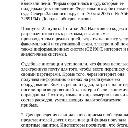
взыскали пени. Фирма обратилась в суд, который ее
поддержал (постановление Федерального арбитражно
суда Северо-Западного округа от 30 мая 2005 г. № А56
32891/04). Доводы арбитров таковы.
Подпункт 25 пункта 1 статьи 264 Налогового кодекса
разрешает относить к расходам, связанным с
производством и реализацией, затраты на оплату услу
факсимильной и спутниковой связи, электронной поч
также информационных систем (СВИФТ, интернет и
аналогичные системы).
Судебные инстанции установили, что фирма использ
электронную почту для того, чтобы вести переписку 
своими партнерами. Кроме того, через интернет она
получала информацию о ценах на реализуемое ею
оборудование. Значит, решили судьи, затраты на инте
носили производственный характер и были экономич
оправданны. Поэтому компания правомерно включила
состав расходов, уменьшающих налогооблагаемую
прибыль.
2. Для проведения официального приема и обслужив
представителей других организаций фирма покупала
спиртные напитки. Инспекторы посчитали, что бухга