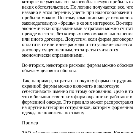
которые не уменьшают налогооблагаемую прибыль н
каких обстоятельствах. По логике получается: все, что
названо в этом перечне, учесть при налогообложении
прибыли можно. Поэтому компании могут использов
законодательную «брешь» в своих интересах. Во-перв
экономически оправданными затратами можно счита
прежде всего те, без которых невозможно выполнение
или иного договора. Допустим, если фирма договори
оплатить те или иные расходы и это условие является
договору существенным, то затраты считаются
экономически оправданными.
Во-вторых, некоторые расходы фирмы можно обоснов
обычаем делового оборота.
Так, например, затраты на покупку формы сотрудник
охранной фирмы можно включить в налоговую
себестоимость именно по этому основанию. Дело в то
что в большинстве таких фирм охранники работают в
форменной одежде. Это правило может распространят
на другие категории сотрудников, которым форменна
одежда не положена по закону.
Пример
ЗАО «Актив» владеет сетью супермаркетов. Компани