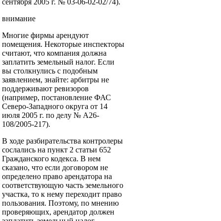
сентября 2005 г. № 03-06-02-02/74).
внимание
Многие фирмы арендуют
помещения. Некоторые инспекторы
считают, что компания должна
заплатить земельный налог. Если
вы столкнулись с подобным
заявлением, знайте: арбитры не
поддерживают ревизоров
(например, постановление ФАС
Северо-Западного округа от 14
июля 2005 г. по делу № А26-
108/2005-217).
В ходе разбирательства контролеры
сослались на пункт 2 статьи 652
Гражданского кодекса. В нем
сказано, что если договором не
определено право арендатора на
соответствующую часть земельного
участка, то к нему переходит право
пользования. Поэтому, по мнению
проверяющих, арендатор должен
заплатить земельный налог.