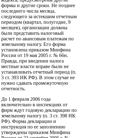
формы и другие сроки. Не позднее
последнего числа месяца,
следующего за истекшим отчетным
периодом (квартал, полугодие, 9
месяцев), организации должны
были представить налоговый
расчет по авансовым платежам по
земельному налогу. Его форма
установлена приказом Минфина
России от 19 мая 2005 г. № 66н.
Правда, при введении налога
местные власти вправе были не
устанавливать отчетный период (п.
3 ст. 393 НК РФ). В этом случае не
нужно сдавать промежуточную
отчетность.
До 1 февраля 2006 года
включительно в инспекциях от
фирм ждут годовую декларацию по
земельному налогу (п. 3 ст. 398 НК
РФ). Форма декларации и
инструкция по ее заполнению
утверждены приказом Минфина
России от 23 сентября 2005 г. №