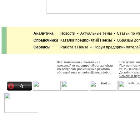
Аналитика
Новости
•
Актуальные темы
•
Статьи по у
Справочники
Каталог предприятий Пензы
•
Образцы дог
Сервисы
Работа в Пензе
•
Форум предпринимателе
Все замечания и пожелания
Все права за
присылайте на
support@penza-job.ru
При полном и
По вопросам размещения рекламы
© Пензенский
обращайтесь в
market@penza-job.ru
Дизайн и ра
Ссылки и пар