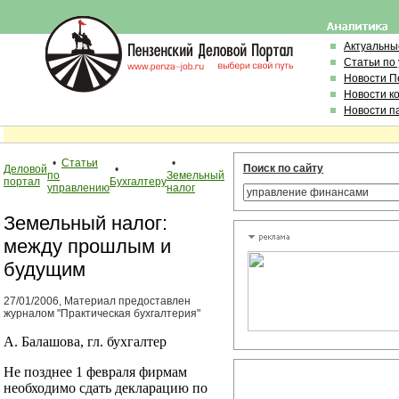
Актуальны
Статьи по
Новости П
Новости к
Новости п
•
Статьи
•
Поиск по сайту
Деловой
•
по
Земельный
портал
Бухгалтеру
управлению
налог
Земельный налог:
между прошлым и
будущим
27/01/2006, Материал предоставлен
журналом "Практическая бухгалтерия"
А. Балашова, гл. бухгалтер
Не позднее 1 февраля фирмам
необходимо сдать декларацию по