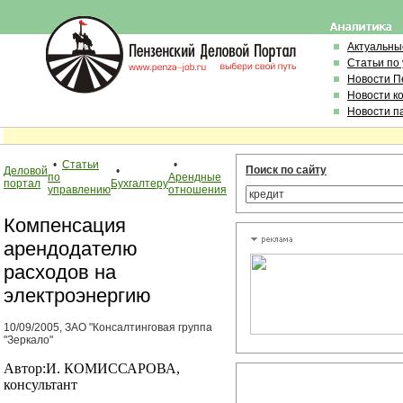
Актуальны
Статьи по
Новости П
Новости к
Новости п
•
Статьи
•
Поиск по сайту
Деловой
•
по
Арендные
портал
Бухгалтеру
управлению
отношения
Компенсация
арендодателю
расходов на
электроэнергию
10/09/2005, ЗАО "Консалтинговая группа
"Зеркало"
Автор:И. КОМИССАРОВА,
консультант