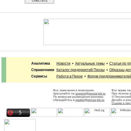
Аналитика
Новости
•
Актуальные темы
•
Статьи по у
Справочники
Каталог предприятий Пензы
•
Образцы дог
Сервисы
Работа в Пензе
•
Форум предпринимателе
Все замечания и пожелания
Все права за
присылайте на
support@penza-job.ru
При полном и
По вопросам размещения рекламы
© Пензенский
обращайтесь в
market@penza-job.ru
Дизайн и ра
Ссылки и пар