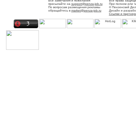
Все замечания и пожелания
Все права защище
присылайте на
support@penza-job.ru
При полном или ч
По вопросам размещения рекламы
© Пензенский Дел
обращайтесь в
market@penza-job.ru
Дизайн и разраб
Ссылки и партнер