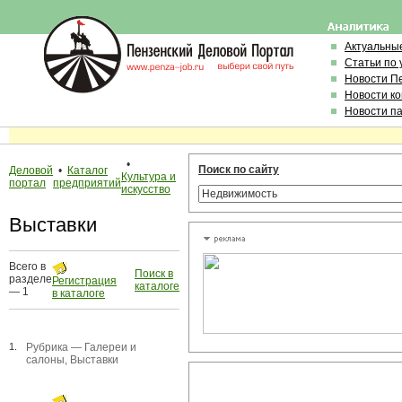
Актуальны
Статьи по
Новости П
Новости к
Новости п
•
Поиск по сайту
Деловой
•
Каталог
Культура и
портал
предприятий
искусство
Выставки
Всего в
Поиск в
разделе
Регистрация
каталоге
— 1
в каталоге
1.
Рубрика —
Галереи и
салоны
,
Выставки