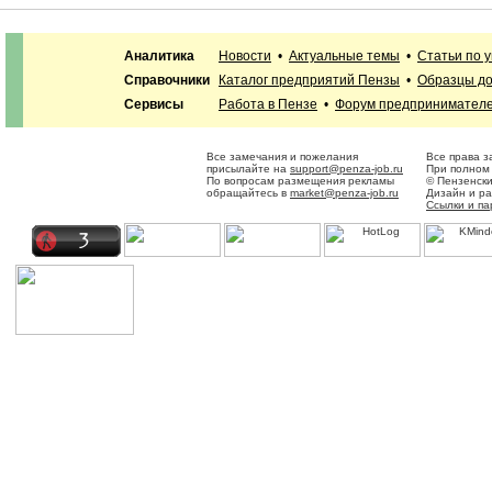
Аналитика
Новости
•
Актуальные темы
•
Статьи по 
Справочники
Каталог предприятий Пензы
•
Образцы до
Сервисы
Работа в Пензе
•
Форум предпринимател
Все замечания и пожелания
Все права 
присылайте на
support@penza-job.ru
При полном 
По вопросам размещения рекламы
© Пензенск
обращайтесь в
market@penza-job.ru
Дизайн и р
Ссылки и п