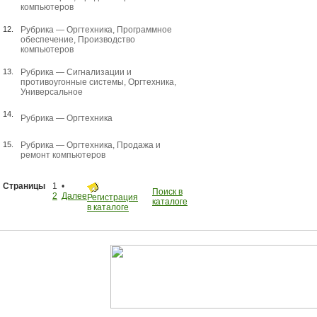
компьютеров
12.
Рубрика —
Оргтехника
,
Программное
обеспечение
,
Производство
компьютеров
13.
Рубрика —
Сигнализации и
противоугонные системы
,
Оргтехника
,
Универсальное
14.
Рубрика —
Оргтехника
15.
Рубрика —
Оргтехника
,
Продажа и
ремонт компьютеров
Страницы
1 •
Поиск в
2
Далее
Регистрация
каталоге
в каталоге