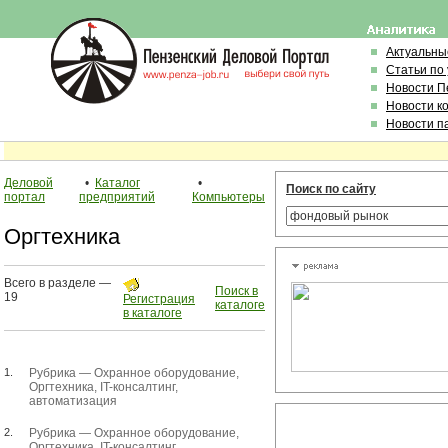
Актуальны
Статьи по
Новости П
Новости к
Новости п
Деловой
•
Каталог
•
Поиск по сайту
портал
предприятий
Компьютеры
Оргтехника
Всего в разделе —
Поиск в
19
Регистрация
каталоге
в каталоге
1.
Рубрика —
Охранное оборудование
,
Оргтехника
,
IT-консалтинг,
автоматизация
2.
Рубрика —
Охранное оборудование
,
Оргтехника
,
IT-консалтинг,