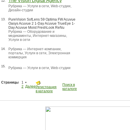
The Vision Digital Agency
12.
Рубрика —
Услуги в сети
,
Web-студии
,
Дизайн-студии
13.
PureVision SofLens 59 Optima FW Acuvue
Oasys Acuvue 2 1-Day Acuvue TrueEye 1-
Day Acuvue Moist FreshLook ReNu
Рубрика —
Оборудование и
медикаменты
,
Интернет-магазины
,
Услуги в сети
14.
Рубрика —
Интернет-компании,
порталы
,
Услуги в сети
,
Электронная
коммерция
15.
Рубрика —
Услуги в сети
,
Web-студии
Страницы
1 •
Поиск в
2
Далее
Регистрация
каталоге
в каталоге