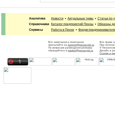
Аналитика
Новости
•
Актуальные темы
•
Статьи по 
Справочники
Каталог предприятий Пензы
•
Образцы до
Сервисы
Работа в Пензе
•
Форум предпринимател
Все замечания и пожелания
Все права 
присылайте на
support@penza-job.ru
При полном 
По вопросам размещения рекламы
© Пензенск
обращайтесь в
market@penza-job.ru
Дизайн и р
Ссылки и п