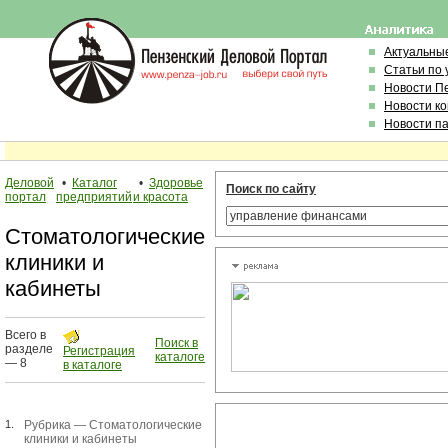
Актуальны
Статьи по
Новости П
Новости к
Новости п
Деловой
•
Каталог
•
Здоровье
Поиск по сайту
портал
предприятий
и красота
Стоматологические
клиники и
кабинеты
Всего в
Поиск в
разделе
Регистрация
каталоге
— 8
в каталоге
1.
Рубрика —
Стоматологические
клиники и кабинеты