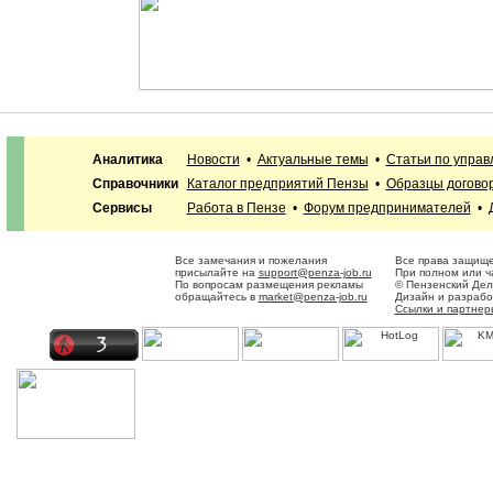
Аналитика
Новости
•
Актуальные темы
•
Статьи по упра
Справочники
Каталог предприятий Пензы
•
Образцы догово
Сервисы
Работа в Пензе
•
Форум предпринимателей
•
Все замечания и пожелания
Все права защище
присылайте на
support@penza-job.ru
При полном или ч
По вопросам размещения рекламы
© Пензенский Дел
обращайтесь в
market@penza-job.ru
Дизайн и разраб
Ссылки и партнер