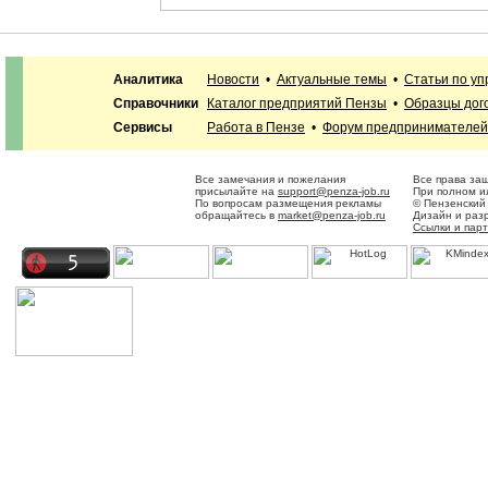
Аналитика
Новости
•
Актуальные темы
•
Статьи по у
Справочники
Каталог предприятий Пензы
•
Образцы дог
Сервисы
Работа в Пензе
•
Форум предпринимателей
Все замечания и пожелания
Все права за
присылайте на
support@penza-job.ru
При полном и
По вопросам размещения рекламы
© Пензенский
обращайтесь в
market@penza-job.ru
Дизайн и раз
Ссылки и пар