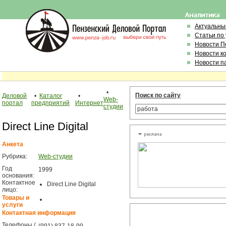
Актуальны
Статьи по
Новости П
Новости к
Новости п
•
Поиск по сайту
Деловой
•
Каталог
•
Web-
портал
предприятий
Интернет
студии
Direct Line Digital
Анкета
Рубрика:
Web-студии
Год
1999
основания:
Контактное
Direct Line Digital
лицо:
Товары и
услуги
Контактная информация
Телефоны /