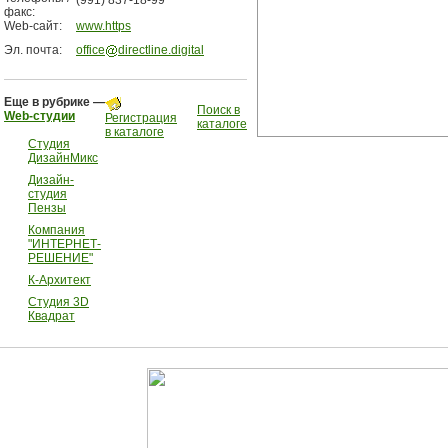
(991) 837-18-99
факс:
Web-сайт:
www.https
Эл. почта:
office
directline.digital
Еще в рубрике —
Поиск в
Web-студии
Регистрация
каталоге
в каталоге
Студия
ДизайнМикс
Дизайн-
студия
Пензы
Компания
"ИНТЕРНЕТ-
РЕШЕНИЕ"
К-Архитект
Студия 3D
Квадрат