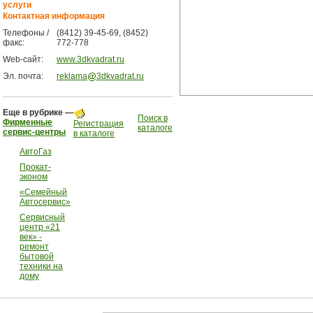
услуги
Контактная информация
Телефоны /
(8412) 39-45-69, (8452)
факс:
772-778
Web-сайт:
www.3dkvadrat.ru
Эл. почта:
reklama
3dkvadrat.ru
Еще в рубрике —
Поиск в
Фирменные
Регистрация
каталоге
сервис-центры
в каталоге
АвтоГаз
Прокат-
эконом
«Семейный
Автосервис»
Сервисный
центр «21
век» -
ремонт
бытовой
техники на
дому