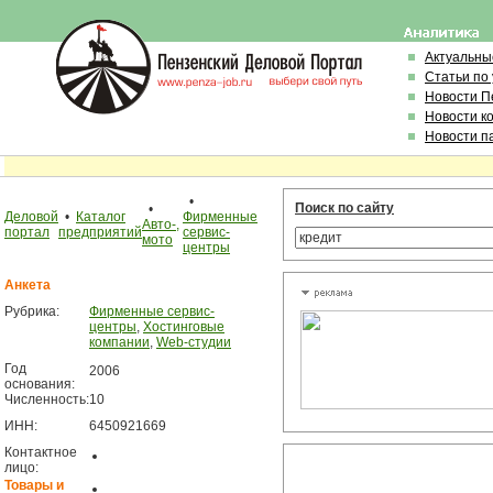
Актуальны
Статьи по
Новости П
Новости к
Новости п
•
Поиск по сайту
•
Деловой
•
Каталог
Фирменные
Авто-,
портал
предприятий
сервис-
мото
центры
Анкета
Рубрика:
Фирменные сервис-
центры
,
Хостинговые
компании
,
Web-студии
Год
2006
основания:
Численность:
10
ИНН:
6450921669
Контактное
лицо:
Товары и