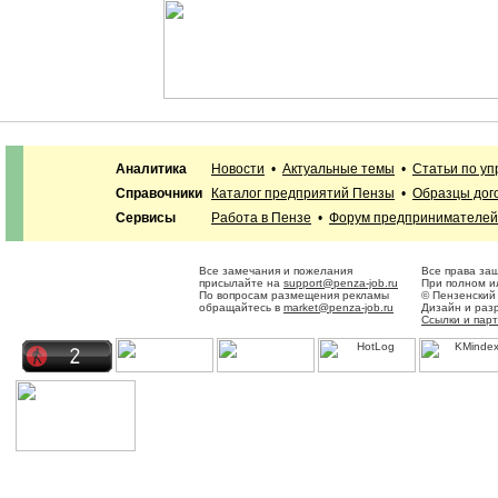
Аналитика
Новости
•
Актуальные темы
•
Статьи по у
Справочники
Каталог предприятий Пензы
•
Образцы дог
Сервисы
Работа в Пензе
•
Форум предпринимателей
Все замечания и пожелания
Все права за
присылайте на
support@penza-job.ru
При полном и
По вопросам размещения рекламы
© Пензенский
обращайтесь в
market@penza-job.ru
Дизайн и раз
Ссылки и пар