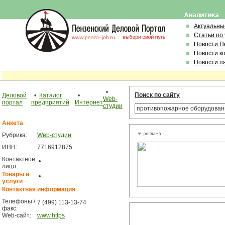
Актуальны
Статьи по
Новости П
Новости к
Новости п
•
Поиск по сайту
Деловой
•
Каталог
•
Web-
портал
предприятий
Интернет
студии
Анкета
Рубрика:
Web-студии
ИНН:
7716912875
Контактное
лицо:
Товары и
услуги
Контактная информация
Телефоны /
7 (499) 113-13-74
факс:
Web-сайт:
www.https