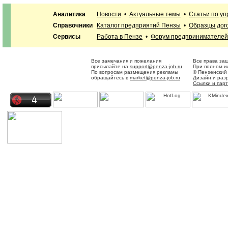
Аналитика
Новости
•
Актуальные темы
•
Статьи по у
Справочники
Каталог предприятий Пензы
•
Образцы дог
Сервисы
Работа в Пензе
•
Форум предпринимателей
Все замечания и пожелания
Все права за
присылайте на
support@penza-job.ru
При полном и
По вопросам размещения рекламы
© Пензенский
обращайтесь в
market@penza-job.ru
Дизайн и раз
Ссылки и пар