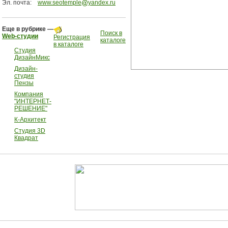
Эл. почта:
www.seotemple
yandex.ru
Еще в рубрике —
Поиск в
Web-студии
Регистрация
каталоге
в каталоге
Студия
ДизайнМикс
Дизайн-
студия
Пензы
Компания
"ИНТЕРНЕТ-
РЕШЕНИЕ"
К-Архитект
Студия 3D
Квадрат