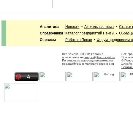
Аналитика
Новости
•
Актуальные темы
•
Статьи 
Справочники
Каталог предприятий Пензы
•
Образцы
Сервисы
Работа в Пензе
•
Форум предпринима
Все замечания и пожелания
Все пра
присылайте на
support@penza-job.ru
При пол
По вопросам размещения рекламы
© Пензе
обращайтесь в
market@penza-job.ru
Дизайн 
Ссылки 