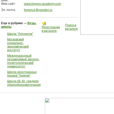
факс:
Web-сайт:
www.linguru-academy.com
Эл. почта:
linguru1
yandex.ru
Еще в рубрике —
Вузы,
Поиск в
школы
Регистрация
каталоге
в каталоге
Школа "Алгоритм"
Московский
социально-
экономический
институт
Международный
независимый эколого-
политологический
университет
Школа иностранных
языков "Уникум"
Школа № 30, средняя
общеобразовательная