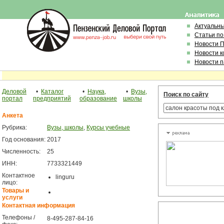
Актуальн
Статьи по
Новости 
Новости 
Новости 
Деловой
•
Каталог
•
Наука,
•
Вузы,
Поиск по сайту
портал
предприятий
образование
школы
Анкета
Рубрика:
Вузы, школы
,
Курсы учебные
Год основания:
2017
Численность:
25
ИНН:
7733321449
Контактное
linguru
лицо:
Товары и
услуги
Контактная информация
Телефоны /
8-495-287-84-16