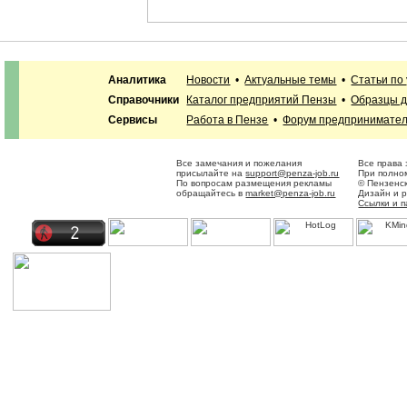
Аналитика
Новости
•
Актуальные темы
•
Статьи по
Справочники
Каталог предприятий Пензы
•
Образцы д
Сервисы
Работа в Пензе
•
Форум предпринимате
Все замечания и пожелания
Все права
присылайте на
support@penza-job.ru
При полном
По вопросам размещения рекламы
© Пензенс
обращайтесь в
market@penza-job.ru
Дизайн и 
Ссылки и 