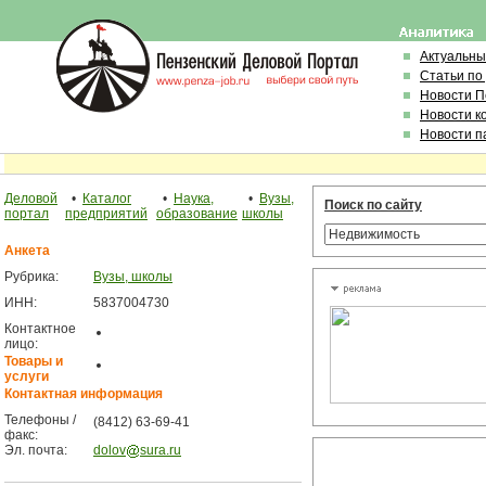
Актуальны
Статьи по
Новости 
Новости к
Новости п
Деловой
•
Каталог
•
Наука,
•
Вузы,
Поиск по сайту
портал
предприятий
образование
школы
Анкета
Рубрика:
Вузы, школы
ИНН:
5837004730
Контактное
лицо:
Товары и
услуги
Контактная информация
Телефоны /
(8412) 63-69-41
факс:
Эл. почта:
dolov
sura.ru