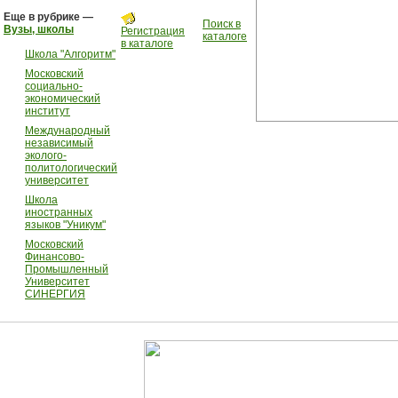
Еще в рубрике —
Поиск в
Вузы, школы
Регистрация
каталоге
в каталоге
Школа "Алгоритм"
Московский
социально-
экономический
институт
Международный
независимый
эколого-
политологический
университет
Школа
иностранных
языков "Уникум"
Московский
Финансово-
Промышленный
Университет
СИНЕРГИЯ