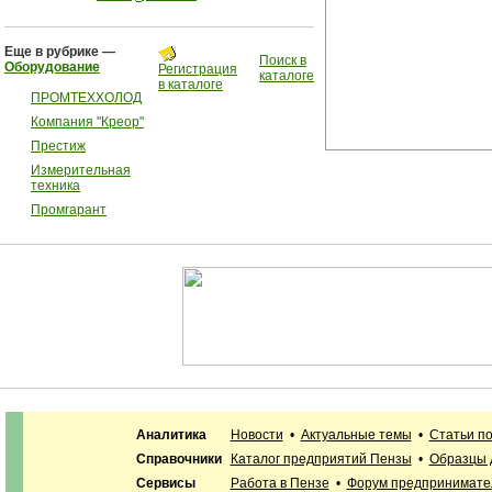
Еще в рубрике —
Поиск в
Оборудование
Регистрация
каталоге
в каталоге
ПРОМТЕХХОЛОД
Компания "Креор"
Престиж
Измерительная
техника
Промгарант
Аналитика
Новости
•
Актуальные темы
•
Статьи п
Справочники
Каталог предприятий Пензы
•
Образцы 
Сервисы
Работа в Пензе
•
Форум предпринимате