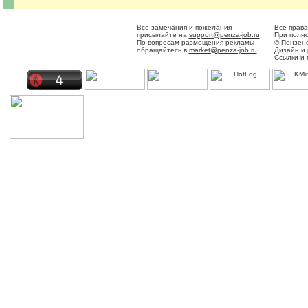
Все замечания и пожелания
Все права
присылайте на
support@penza-job.ru
При полно
По вопросам размещения рекламы
© Пензенс
обращайтесь в
market@penza-job.ru
Дизайн и
Ссылки и