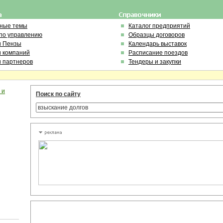
ьные темы
Каталог предприятий
по управлению
Образцы договоров
и Пензы
Календарь выставок
и компаний
Расписание поездов
и партнеров
Тендеры и закупки
 и
Поиск по сайту