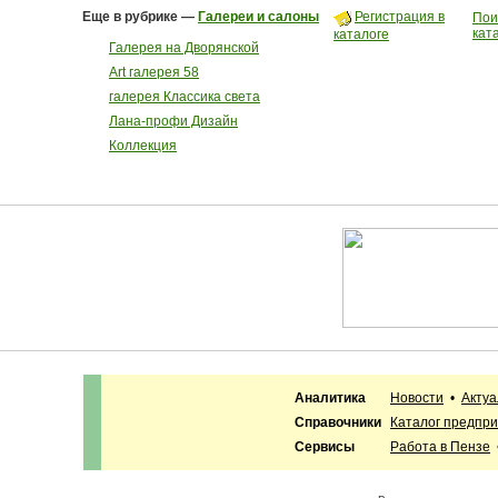
Еще в рубрике —
Галереи и салоны
Регистрация в
Пои
кат
каталоге
Галерея на Дворянской
Art галерея 58
галерея Классика света
Лана-профи Дизайн
Коллекция
Аналитика
Новости
•
Акту
Справочники
Каталог предпр
Сервисы
Работа в Пензе