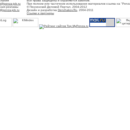
елания
Все права защищены и охраняются законом.
t@penza-job.ru
При полном или частичном использовании материалов ссылка на "Penza
ения рекламы
© Пензенский Деловой Портал, 2004-2012
@penza-job.ru
Дизайн и разработка
Denzhakov.Ru
, 2004-2011
Ссылки и партнеры