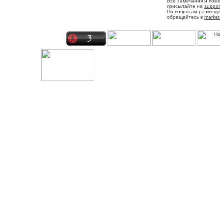
Все замечания и пож
присылайте на
suppor
По вопросам размещ
обращайтесь в
market