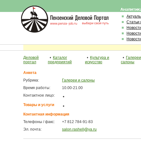
Актуал
Статьи 
Новост
Новост
Новост
Деловой
•
Каталог
•
Культура и
•
Галереи
портал
предприятий
искусство
салоны
Анкета
Рубрика:
Галереи и салоны
Время работы:
10.00-21.00
Контактное лицо:
Товары и услуги
Контактная информация
Телефоны / факс:
+7 812 784-91-83
Эл. почта:
salon.rashell
ya.ru