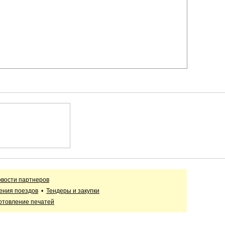
вости партнеров
ения поездов
•
Тендеры и закупки
отовление печатей