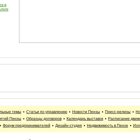
ск в
алоге
альные темы
•
Статьи по управлению
•
Новости Пензы
•
Пресс-релизы
•
Но
иятий Пензы
•
Образцы договоров
•
Календарь выставок
•
Расписание движ
•
Форум предпринимателей
•
Дизайн-студия
•
Недвижимость в Пензе
•
Изг