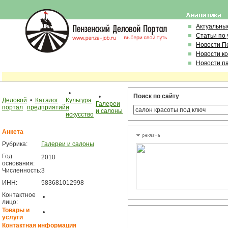
Актуальны
Статьи по
Новости П
Новости к
Новости п
•
Поиск по сайту
•
Деловой
•
Каталог
Культура
Галереи
портал
предприятий
и
и салоны
искусство
Анкета
Рубрика:
Галереи и салоны
Год
2010
основания:
Численность:
3
ИНН:
583681012998
Контактное
лицо:
Товары и
услуги
Контактная информация