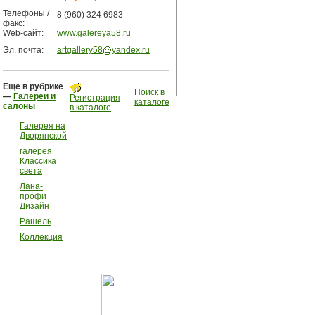
Телефоны /
8 (960) 324 6983
факс:
Web-сайт:
www.galereya58.ru
Эл. почта:
artgallery58
yandex.ru
Еще в рубрике
Поиск в
—
Галереи и
Регистрация
каталоге
салоны
в каталоге
Галерея на
Дворянской
галерея
Классика
света
Лана-
профи
Дизайн
Рашель
Коллекция