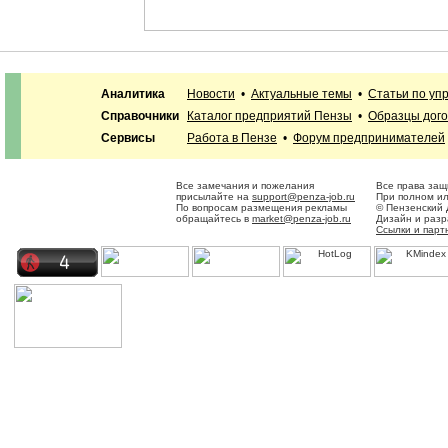
Аналитика
Новости
•
Актуальные темы
•
Статьи по уп
Справочники
Каталог предприятий Пензы
•
Образцы дого
Сервисы
Работа в Пензе
•
Форум предпринимателей
Все замечания и пожелания
Все права защ
присылайте на
support@penza-job.ru
При полном ил
По вопросам размещения рекламы
© Пензенский 
обращайтесь в
market@penza-job.ru
Дизайн и раз
Ссылки и парт