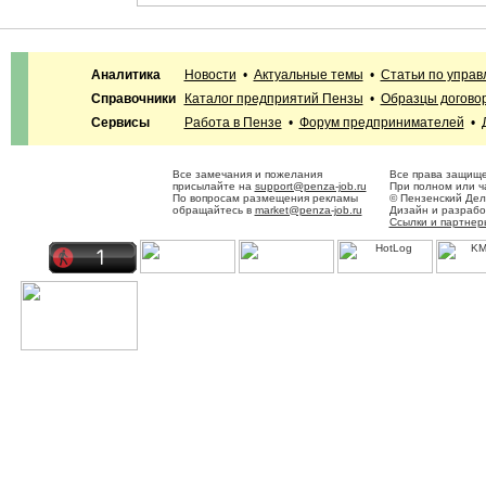
Аналитика
Новости
•
Актуальные темы
•
Статьи по упра
Справочники
Каталог предприятий Пензы
•
Образцы догово
Сервисы
Работа в Пензе
•
Форум предпринимателей
•
Все замечания и пожелания
Все права защище
присылайте на
support@penza-job.ru
При полном или ч
По вопросам размещения рекламы
© Пензенский Дел
обращайтесь в
market@penza-job.ru
Дизайн и разраб
Ссылки и партнер