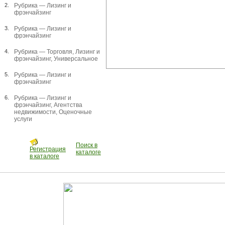
2.
Рубрика —
Лизинг и
фрэнчайзинг
3.
Рубрика —
Лизинг и
фрэнчайзинг
4.
Рубрика —
Торговля
,
Лизинг и
фрэнчайзинг
,
Универсальное
5.
Рубрика —
Лизинг и
фрэнчайзинг
6.
Рубрика —
Лизинг и
фрэнчайзинг
,
Агентства
недвижимости
,
Оценочные
услуги
Поиск в
Регистрация
каталоге
в каталоге