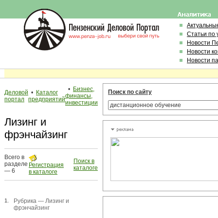
Актуальны
Статьи по
Новости П
Новости к
Новости п
•
Бизнес,
Поиск по сайту
Деловой
•
Каталог
финансы,
портал
предприятий
инвестиции
Лизинг и
фрэнчайзинг
Всего в
Поиск в
разделе
Регистрация
каталоге
— 6
в каталоге
1.
Рубрика —
Лизинг и
фрэнчайзинг