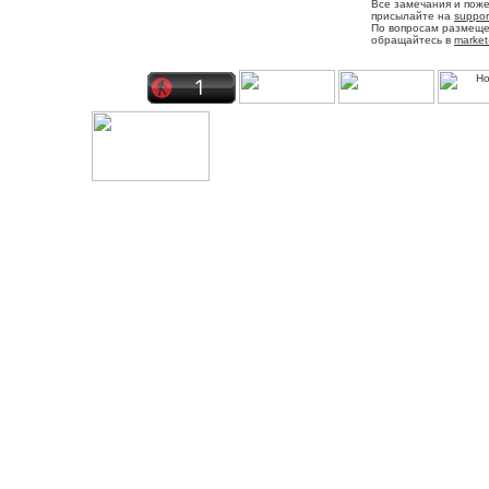
Все замечания и пож
присылайте на
suppor
По вопросам размещ
обращайтесь в
market