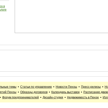
ск в
алоге
альные темы
•
Статьи по управлению
•
Новости Пензы
•
Пресс-релизы
•
Но
иятий Пензы
•
Образцы договоров
•
Календарь выставок
•
Расписание движ
•
Форум предпринимателей
•
Дизайн-студия
•
Недвижимость в Пензе
•
Изг