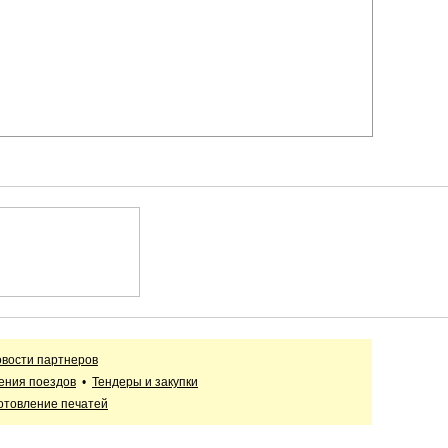
вости партнеров
ения поездов
•
Тендеры и закупки
отовление печатей