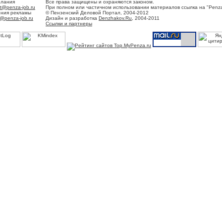
елания
Все права защищены и охраняются законом.
t@penza-job.ru
При полном или частичном использовании материалов ссылка на "Penza
ения рекламы
© Пензенский Деловой Портал, 2004-2012
@penza-job.ru
Дизайн и разработка
Denzhakov.Ru
, 2004-2011
Ссылки и партнеры