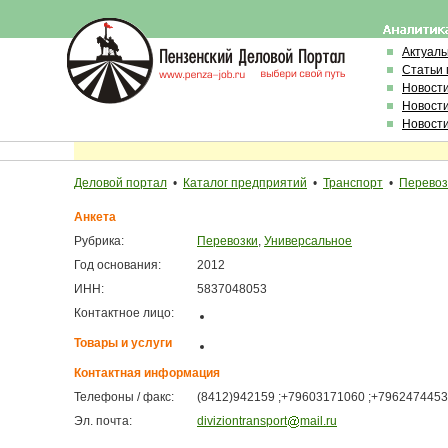
Актуал
Статьи 
Новост
Новост
Новост
Деловой портал
•
Каталог предприятий
•
Транспорт
•
Перевоз
Анкета
Рубрика:
Перевозки
,
Универсальное
Год основания:
2012
ИНН:
5837048053
Контактное лицо:
Товары и услуги
Контактная информация
Телефоны / факс:
(8412)942159 ;+79603171060 ;+7962474453
Эл. почта:
diviziontransport
mail.ru