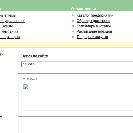
ьные темы
Каталог предприятий
по управлению
Образцы договоров
и Пензы
Календарь выставок
и компаний
Расписание поездов
и партнеров
Тендеры и закупки
ки
Поиск по сайту
7.