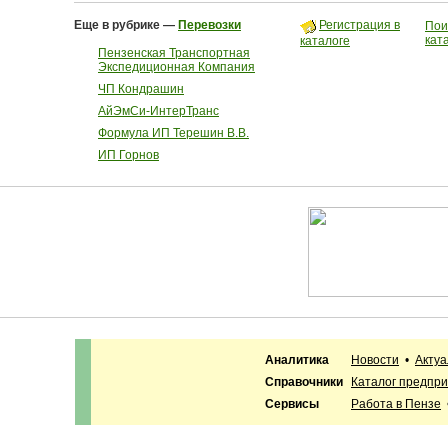
Еще в рубрике —
Перевозки
Регистрация в
Пои
кат
каталоге
Пензенская Транспортная
Экспедиционная Компания
ЧП Кондрашин
АйЭмСи-ИнтерТранс
Формула ИП Терешин В.В.
ИП Горнов
Аналитика
Новости
•
Акту
Справочники
Каталог предпр
Сервисы
Работа в Пензе