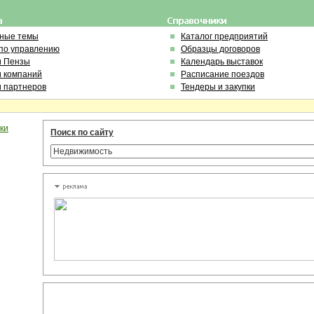
ьные темы
Каталог предприятий
по управлению
Образцы договоров
и Пензы
Календарь выставок
и компаний
Расписание поездов
и партнеров
Тендеры и закупки
ки
Поиск по сайту