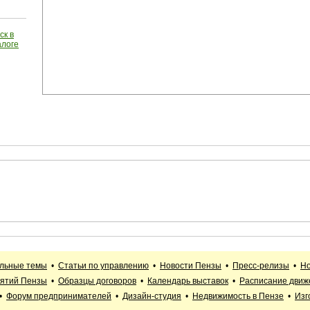
ск в
алоге
альные темы
•
Статьи по управлению
•
Новости Пензы
•
Пресс-релизы
•
Но
иятий Пензы
•
Образцы договоров
•
Календарь выставок
•
Расписание движ
•
Форум предпринимателей
•
Дизайн-студия
•
Недвижимость в Пензе
•
Изг