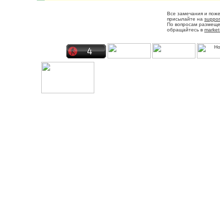
Все замечания и пож
присылайте на
suppor
По вопросам размещ
обращайтесь в
market