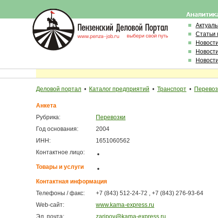
Актуал
Статьи 
Новост
Новост
Новост
Деловой портал
•
Каталог предприятий
•
Транспорт
•
Перевоз
Анкета
Рубрика:
Перевозки
Год основания:
2004
ИНН:
1651060562
Контактное лицо:
Товары и услуги
Контактная информация
Телефоны / факс:
+7 (843) 512-24-72 , +7 (843) 276-93-64
Web-сайт:
www.kama-express.ru
Эл. почта:
zaripov
kama-express.ru