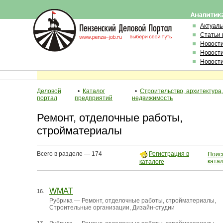
Актуал
Статьи 
Новост
Новост
Новост
Деловой
•
Каталог
•
Строительство, архитектура,
портал
предприятий
недвижимость
Ремонт, отделочные работы,
стройматериалы
Всего в разделе — 174
Регистрация в
Поиск
ката
каталоге
WMAT
16.
Рубрика —
Ремонт, отделочные работы, стройматериалы
,
Строительные организации
,
Дизайн-студии