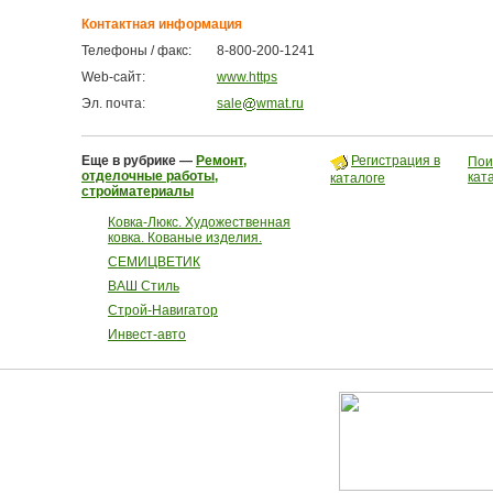
Контактная информация
Телефоны / факс:
8-800-200-1241
Web-сайт:
www.https
Эл. почта:
sale
wmat.ru
Еще в рубрике —
Ремонт,
Регистрация в
Пои
отделочные работы,
кат
каталоге
стройматериалы
Ковка-Люкс. Художественная
ковка. Кованые изделия.
СЕМИЦВЕТИК
ВАШ Стиль
Строй-Навигатор
Инвест-авто