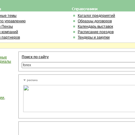
ьные темы
Каталог предприятий
по управлению
Образцы договоров
и Пензы
Календарь выставок
и компаний
Расписание поездов
и партнеров
Тендеры и закупки
Поиск по сайту
чные
ериалы
ции
,