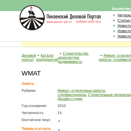
Актуал
Статьи 
Новост
Новост
Новост
•
Строительство,
Деловой
•
Каталог
•
Ремонт, отдело
архитектура,
портал
предприятий
работы, строймат
недвижимость
WMAT
Анкета
Рубрика:
Ремонт, отделочные работы,
стройматериалы
,
Строительные организа
Дизайн-студии
Год основания:
2010
Численность:
14
Контактное лицо:
Товары и услуги