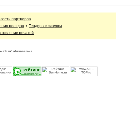
вости партнеров
ения поездов
•
Тендеры и закупки
отовление печатей
-Job.ru" обязательна.