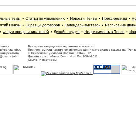
альные темы
•
Статьи по управлению
•
Новости Пензы
•
Пресс-релизы
•
Но
иятий Пензы
•
Образцы договоров
•
Календарь выставок
•
Расписание движ
•
Форум предпринимателей
•
Дизайн-студия
•
Недвижимость в Пензе
•
Изг
елания
Все права защищены и охраняются законом.
t@penza-job.ru
При полном или частичном использовании материалов ссылка на "Penza
ения рекламы
© Пензенский Деловой Портал, 2004-2012
@penza-job.ru
Дизайн и разработка
Denzhakov.Ru
, 2004-2011
Ссылки и партнеры