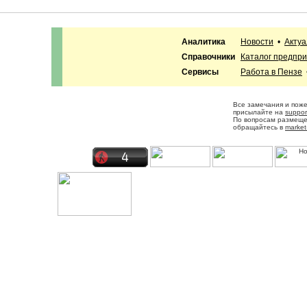
Аналитика
Новости
•
Акту
Справочники
Каталог предпр
Сервисы
Работа в Пензе
Все замечания и пож
присылайте на
suppor
По вопросам размещ
обращайтесь в
market