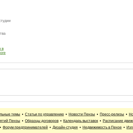
студии
тва
 в
логе
альные темы
•
Статьи по управлению
•
Новости Пензы
•
Пресс-релизы
•
Но
иятий Пензы
•
Образцы договоров
•
Календарь выставок
•
Расписание движ
•
Форум предпринимателей
•
Дизайн-студия
•
Недвижимость в Пензе
•
Изг