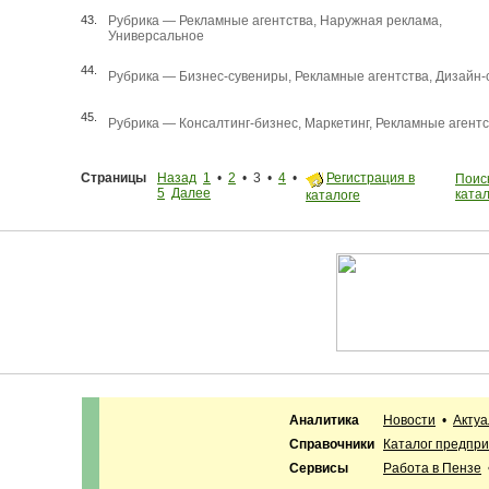
43.
Рубрика —
Рекламные агентства
,
Наружная реклама
,
Универсальное
44.
Рубрика —
Бизнес-сувениры
,
Рекламные агентства
,
Дизайн-
45.
Рубрика —
Консалтинг-бизнес
,
Маркетинг
,
Рекламные агентс
Страницы
Назад
1
•
2
• 3 •
4
•
Регистрация в
Поиск
5
Далее
ката
каталоге
Аналитика
Новости
•
Акту
Справочники
Каталог предпр
Сервисы
Работа в Пензе