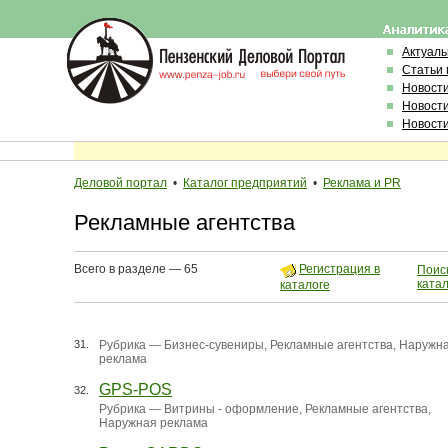
Актуал
Статьи 
Новост
Новост
Новост
Деловой портал
•
Каталог предприятий
•
Реклама и PR
Рекламные агентства
Всего в разделе — 65
Регистрация в
Поиск
ката
каталоге
31.
Рубрика —
Бизнес-сувениры
,
Рекламные агентства
,
Наружн
реклама
GPS-POS
32.
Рубрика —
Витрины - оформление
,
Рекламные агентства
,
Наружная реклама