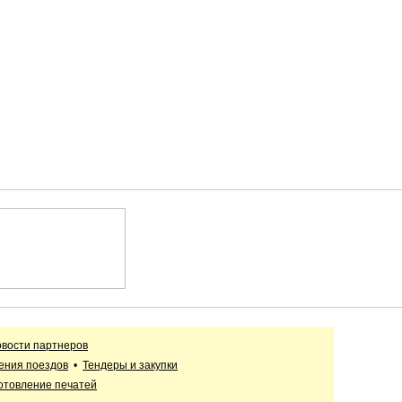
вости партнеров
ения поездов
•
Тендеры и закупки
отовление печатей