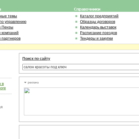
ьные темы
Каталог предприятий
по управлению
Образцы договоров
и Пензы
Календарь выставок
и компаний
Расписание поездов
и партнеров
Тендеры и закупки
Поиск по сайту
 в
логе
ая