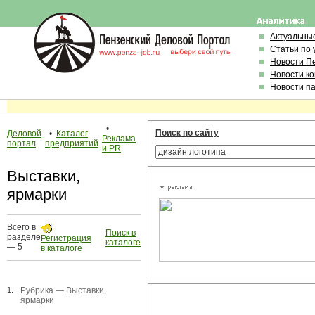
Актуальны
Статьи по
Новости П
Новости к
Новости п
•
Поиск по сайту
Деловой
•
Каталог
Реклама
портал
предприятий
и PR
Выставки,
ярмарки
Всего в
Поиск в
разделе
Регистрация
каталоге
— 5
в каталоге
1.
Рубрика —
Выставки,
ярмарки