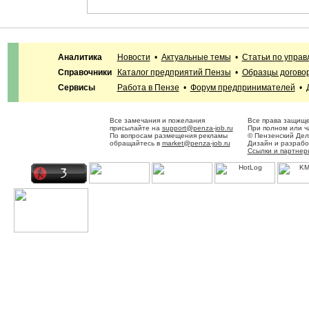
Аналитика
Новости
•
Актуальные темы
•
Статьи по упра
Справочники
Каталог предприятий Пензы
•
Образцы догово
Сервисы
Работа в Пензе
•
Форум предпринимателей
•
Все замечания и пожелания
Все права защище
присылайте на
support@penza-job.ru
При полном или ч
По вопросам размещения рекламы
© Пензенский Дел
обращайтесь в
market@penza-job.ru
Дизайн и разраб
Ссылки и партнер