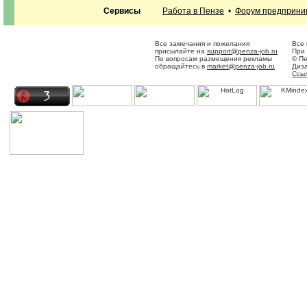
Сервисы
Работа в Пензе
•
Форум предприни
Все замечания и пожелания
Все 
присылайте на
support@penza-job.ru
При 
По вопросам размещения рекламы
© Пе
обращайтесь в
market@penza-job.ru
Диз
Ссы