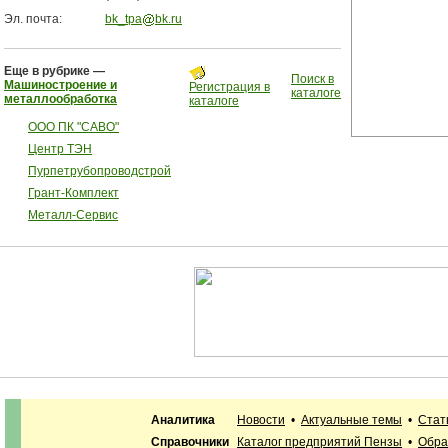
Эл. почта:
bk_tpa
bk.ru
Еще в рубрике —
Поиск в
Машиностроение и
Регистрация в
каталоге
металлообработка
каталоге
ООО ПК "САВО"
Центр ТЭН
Пурпетрубопроводстрой
Грант-Комплект
Металл-Сервис
Аналитика
Новости
•
Актуальные темы
•
Стат
Справочники
Каталог предприятий Пензы
•
Обра