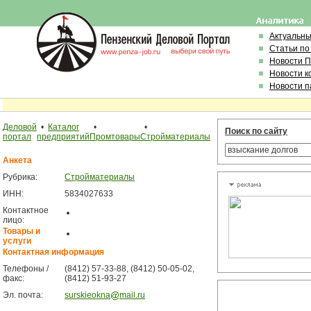
Актуальн
Статьи по
Новости 
Новости к
Новости п
Деловой
•
Каталог
•
•
Поиск по сайту
портал
предприятий
Промтовары
Стройматериалы
Анкета
Рубрика:
Стройматериалы
ИНН:
5834027633
Контактное
лицо:
Товары и
услуги
Контактная информация
Телефоны /
(8412) 57-33-88, (8412) 50-05-02,
факс:
(8412) 51-93-27
Эл. почта:
surskieokna
mail.ru