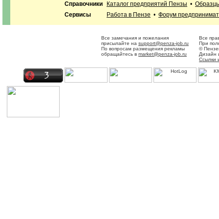
Справочники
Каталог предприятий Пензы
•
Образцы
Сервисы
Работа в Пензе
•
Форум предпринима
Все замечания и пожелания
Все пра
присылайте на
support@penza-job.ru
При пол
По вопросам размещения рекламы
© Пензе
обращайтесь в
market@penza-job.ru
Дизайн 
Ссылки 