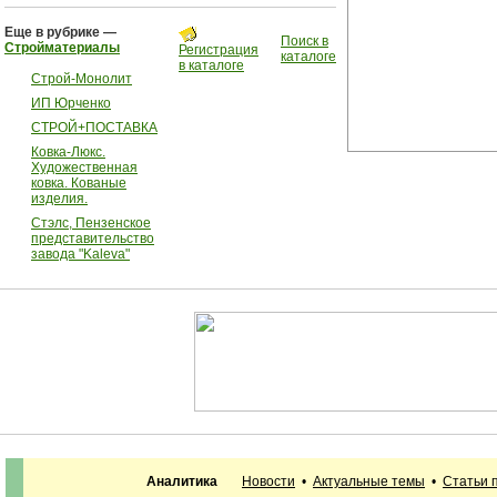
Еще в рубрике —
Поиск в
Стройматериалы
Регистрация
каталоге
в каталоге
Строй-Монолит
ИП Юрченко
СТРОЙ+ПОСТАВКА
Ковка-Люкс.
Художественная
ковка. Кованые
изделия.
Стэлс, Пензенское
представительство
завода "Kaleva"
Аналитика
Новости
•
Актуальные темы
•
Статьи 