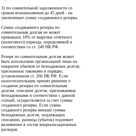
3) по сомнительной задолженности со
сроком возникновения до 45 дней - не
увеличивает сумму создаваемого резерва.
Сумма создаваемого резерва по
сомнительным долгам не может
превышать 10% от выручки отчетного
(налогового) периода, определяемой в
соответствии со ст. 249 НК РФ.
Резерв по сомнительным долгам может
быть использован организацией лишь на
покрытие убытков от безнадежных долгов,
признанных таковыми в порядке,
установленном ст. 266 НК РФ. Если
налогоплательщик принял решение о
создании резерва по сомнительным
долгам, списание долгов, признаваемых
безнадежными в соответствии с данной
статьей, осуществляется за счет суммы
созданного резерва. Если сумма
созданного резерва меньше суммы
безнадежных долгов, подлежащих
списанию, разница (убыток) подлежит
включению в состав внереализационных
расходов.