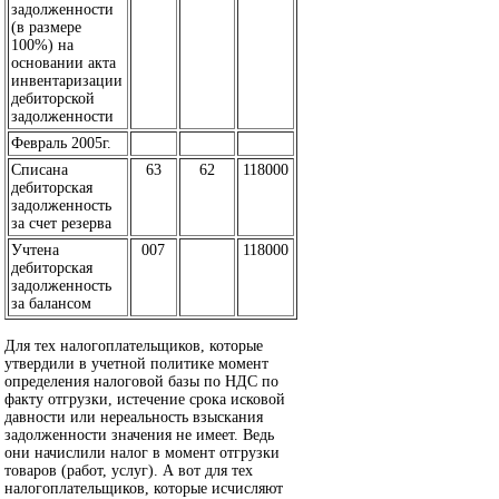
задолженности
(в размере
100%) на
основании акта
инвентаризации
дебиторской
задолженности
Февраль 2005г.
Списана
63
62
118000
дебиторская
задолженность
за счет резерва
Учтена
007
118000
дебиторская
задолженность
за балансом
Для тех налогоплательщиков, которые
утвердили в учетной политике момент
определения налоговой базы по НДС по
факту отгрузки, истечение срока исковой
давности или нереальность взыскания
задолженности значения не имеет. Ведь
они начислили налог в момент отгрузки
товаров (работ, услуг). А вот для тех
налогоплательщиков, которые исчисляют