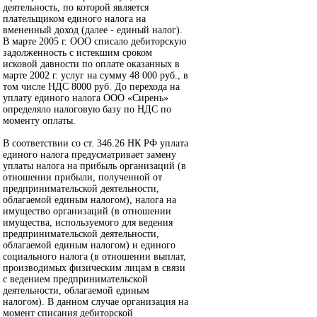
деятельность, по которой является
плательщиком единого налога на
вмененный доход (далее - единый налог).
В марте 2005 г. ООО списало дебиторскую
задолженность с истекшим сроком
исковой давности по оплате оказанных в
марте 2002 г. услуг на сумму 48 000 руб., в
том числе НДС 8000 руб. До перехода на
уплату единого налога ООО «Сирень»
определяло налоговую базу по НДС по
моменту оплаты.
В соответствии со ст. 346.26 НК РФ уплата
единого налога предусматривает замену
уплаты налога на прибыль организаций (в
отношении прибыли, полученной от
предпринимательской деятельности,
облагаемой единым налогом), налога на
имущество организаций (в отношении
имущества, используемого для ведения
предпринимательской деятельности,
облагаемой единым налогом) и единого
социального налога (в отношении выплат,
производимых физическим лицам в связи
с ведением предпринимательской
деятельности, облагаемой единым
налогом). В данном случае организация на
момент списания дебиторской