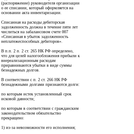
(распоряжение) руководителя организации
о ее списании, который оформляется на
основании акта инвентаризации.
Списанная на расходы дебиторская
задолженность должна в течение пяти лет
числиться на забалансовом счете 007
«Списанная в убыток задолженность
неплатежеспособных дебиторов».
В п.п. 2 п. 2 ст. 265 НК РФ определено,
что для целей налогообложения прибыли к
внереализационным расходам
приравниваются убытки в виде суммы
безнадежных долгов.
В соответствии с п. 2 ст. 266 НК РФ
безнадежными долгами признаются долги:
по которым истек установленный срок
исковой давности;
по которым в соответствии с гражданским
законодательством обязательство
прекращено:
1) из-за невозможности его исполнения;