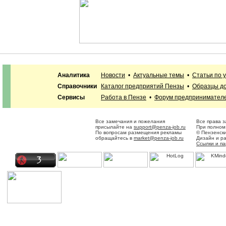
Аналитика
Новости
•
Актуальные темы
•
Статьи по 
Справочники
Каталог предприятий Пензы
•
Образцы до
Сервисы
Работа в Пензе
•
Форум предпринимател
Все замечания и пожелания
Все права 
присылайте на
support@penza-job.ru
При полном 
По вопросам размещения рекламы
© Пензенск
обращайтесь в
market@penza-job.ru
Дизайн и р
Ссылки и п