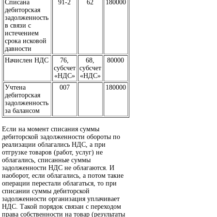
Списана
91-2
62
180000
дебиторская
задолженность
в связи с
истечением
срока исковой
давности
Начислен НДС
76,
68,
80000
субсчет
субсчет
«НДС»
«НДС»
Учтена
007
180000
дебиторская
задолженность
за балансом
Если на момент списания суммы
дебиторской задолженности обороты по
реализации облагались НДС, а при
отгрузке товаров (работ, услуг) не
облагались, списанные суммы
задолженности НДС не облагаются. И
наоборот, если облагались, а потом такие
операции перестали облагаться, то при
списании суммы дебиторской
задолженности организация уплачивает
НДС. Такой порядок связан с переходом
права собственности на товар (результаты