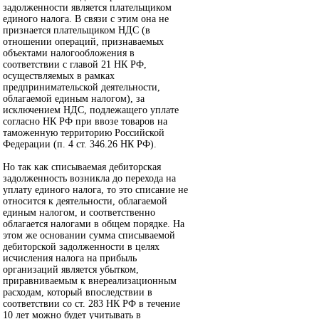
задолженности является плательщиком
единого налога. В связи с этим она не
признается плательщиком НДС (в
отношении операций, признаваемых
объектами налогообложения в
соответствии с главой 21 НК РФ,
осуществляемых в рамках
предпринимательской деятельности,
облагаемой единым налогом), за
исключением НДС, подлежащего уплате
согласно НК РФ при ввозе товаров на
таможенную территорию Российской
Федерации (п. 4 ст. 346.26 НК РФ).
Но так как списываемая дебиторская
задолженность возникла до перехода на
уплату единого налога, то это списание не
относится к деятельности, облагаемой
единым налогом, и соответственно
облагается налогами в общем порядке. На
этом же основании сумма списываемой
дебиторской задолженности в целях
исчисления налога на прибыль
организаций является убытком,
приравниваемым к внереализационным
расходам, который впоследствии в
соответствии со ст. 283 НК РФ в течение
10 лет можно будет учитывать в