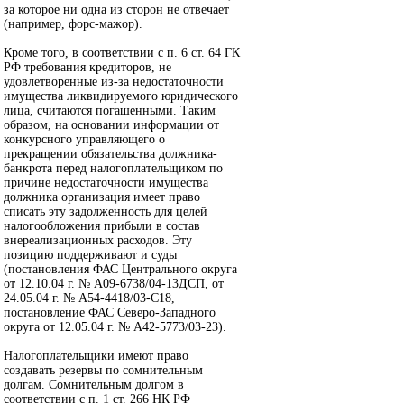
за которое ни одна из сторон не отвечает
(например, форс-мажор).
Кроме того, в соответствии с п. 6 ст. 64 ГК
РФ требования кредиторов, не
удовлетворенные из-за недостаточности
имущества ликвидируемого юридического
лица, считаются погашенными. Таким
образом, на основании информации от
конкурсного управляющего о
прекращении обязательства должника-
банкрота перед налогоплательщиком по
причине недостаточности имущества
должника организация имеет право
списать эту задолженность для целей
налогообложения прибыли в состав
внереализационных расходов. Эту
позицию поддерживают и суды
(постановления ФАС Центрального округа
от 12.10.04 г. № А09-6738/04-13ДСП, от
24.05.04 г. № А54-4418/03-С18,
постановление ФАС Северо-Западного
округа от 12.05.04 г. № А42-5773/03-23).
Налогоплательщики имеют право
создавать резервы по сомнительным
долгам. Сомнительным долгом в
соответствии с п. 1 ст. 266 НК РФ