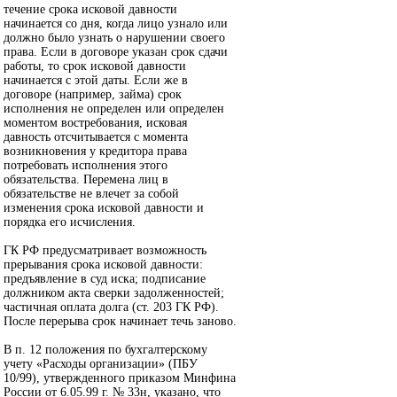
течение срока исковой давности
начинается со дня, когда лицо узнало или
должно было узнать о нарушении своего
права. Если в договоре указан срок сдачи
работы, то срок исковой давности
начинается с этой даты. Если же в
договоре (например, займа) срок
исполнения не определен или определен
моментом востребования, исковая
давность отсчитывается с момента
возникновения у кредитора права
потребовать исполнения этого
обязательства. Перемена лиц в
обязательстве не влечет за собой
изменения срока исковой давности и
порядка его исчисления.
ГК РФ предусматривает возможность
прерывания срока исковой давности:
предъявление в суд иска; подписание
должником акта сверки задолженностей;
частичная оплата долга (ст. 203 ГК РФ).
После перерыва срок начинает течь заново.
В п. 12 положения по бухгалтерскому
учету «Расходы организации» (ПБУ
10/99), утвержденного приказом Минфина
России от 6.05.99 г. № 33н, указано, что