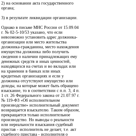
2) на основании акта государственного
органа;
3) в результате ликвидации организации.
Однако в письме МНС России от 15.09.04
г. № 02-5-10/53 указано, что если
невозможно установить адрес должника-
организации или место жительства
должника-гражданина, место нахождения
имущества должника либо получить
сведения о наличии принадлежащих ему
денежных средств и иных ценностей,
находящихся на счетах и во вкладах или
на хранении в банках или иных
кредитных организациях и если у
должника отсутствуют имущество или
доходы, на которые может быть обращено
взыскание, то в соответствии с п.п. 3, 4 п.
1 ст. 26 Федерального закона от 21.07.97 г.
№ 119-ФЗ «Об исполнительном
производстве» исполнительный документ
возвращается взыскателю. Таким образом,
прекращается только исполнительное
производство. Но выводы о реальности
или нереальности взыскания судебный
пристав - исполнитель не делает, т.е. акт
судебного пристава - исполнителя о