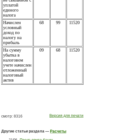
не связанной с
уплатой
единого
налога
Начислен
68
99
11520
условный
доход по
налогу на
прибыль
На сумму
09
68
11520
убытка в
налоговом
учете начислен
отложенный
налоговый
актив
Версия для печати
смотр: 8316
Другие статьи раздела —
Расчеты
21/06
Предъявите банку