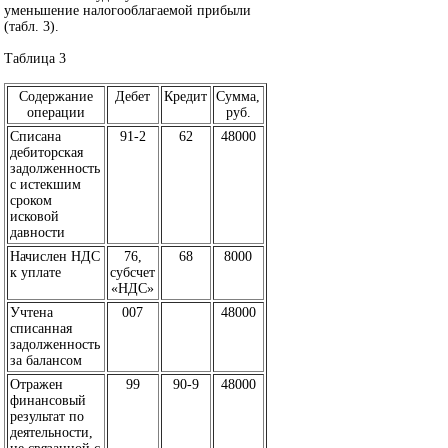
уменьшение налогооблагаемой прибыли
(табл. 3).
Таблица 3
Содержание
Дебет
Кредит
Сумма,
операции
руб.
Списана
91-2
62
48000
дебиторская
задолженность
с истекшим
сроком
исковой
давности
Начислен НДС
76,
68
8000
к уплате
субсчет
«НДС»
Учтена
007
48000
списанная
задолженность
за балансом
Отражен
99
90-9
48000
финансовый
результат по
деятельности,