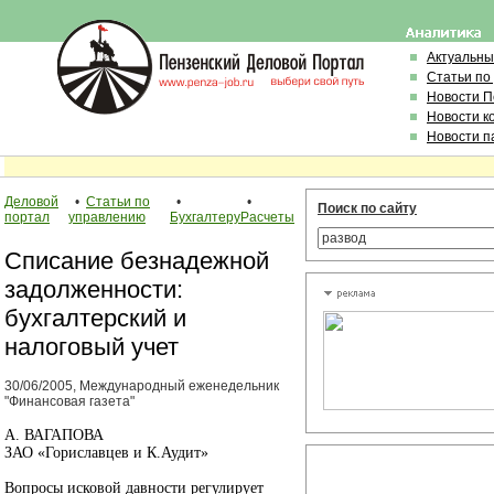
Актуальны
Статьи по
Новости 
Новости к
Новости п
Деловой
•
Статьи по
•
•
Поиск по сайту
портал
управлению
Бухгалтеру
Расчеты
Списание безнадежной
задолженности:
бухгалтерский и
налоговый учет
30/06/2005, Международный еженедельник
"Финансовая газета"
А. ВАГАПОВА
ЗАО «Гориславцев и К.Аудит»
Вопросы исковой давности регулирует