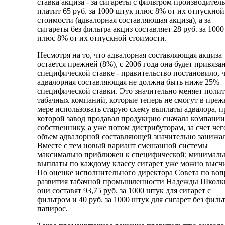
ставка акциза - за сигареты с фильтром производитель
платит 65 руб. за 1000 штук плюс 8% от их отпускной
стоимости (адвалорная составляющая акциза), а за
сигареты без фильтра акциз составляет 28 руб. за 100
плюс 8% от их отпускной стоимости.
Несмотря на то, что адвалорная составляющая акциза
остается прежней (8%), с 2006 года она будет привязан
специфической ставке - правительство постановило, 
адвалорная составляющая не должна быть ниже 25%
специфической ставки. Это значительно меняет поли
табачных компаний, которые теперь не смогут в преж
мере использовать старую схему выплаты адвалора, п
которой завод продавал продукцию сначала компании
собственнику, а уже потом дистрибуторам, за счет чег
объем адвалорной составляющей значительно занижал
Вместе с тем новый вариант смешанной системы
максимально приближен к специфической: минимал
выплаты по каждому классу сигарет уже можно высчи
По оценке исполнительного директора Совета по воп
развития табачной промышленности Надежды Школк
они составят 93,75 руб. за 1000 штук для сигарет с
фильтром и 40 руб. за 1000 штук для сигарет без филь
папирос.