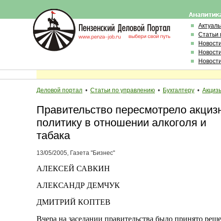
Актуал
Статьи 
Новост
Новост
Новост
Деловой портал
•
Статьи по управлению
•
Бухгалтеру
•
Акциз
Правительство пересмотрело акциз
политику в отношении алкоголя и
табака
13/05/2005, Газета "Бизнес"
АЛЕКСЕЙ САВКИН
АЛЕКСАНДР ДЕМЧУК
ДМИТРИЙ КОПТЕВ
Вчера на заседании правительства было принято реш