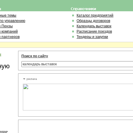
ьные темы
Каталог предприятий
по управлению
Образцы договоров
и Пензы
Календарь выставок
и компаний
Расписание поездов
и партнеров
Тендеры и закупки
ы
Поиск по сайту
ную
ение