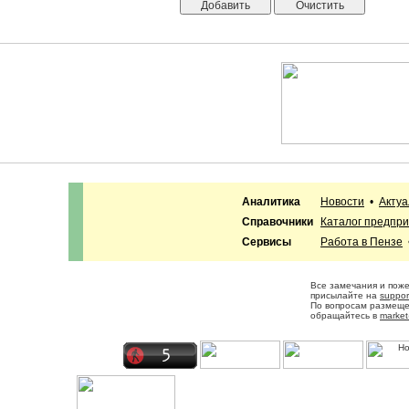
Аналитика
Новости
•
Акту
Справочники
Каталог предпр
Сервисы
Работа в Пензе
Все замечания и пож
присылайте на
suppor
По вопросам размещ
обращайтесь в
market