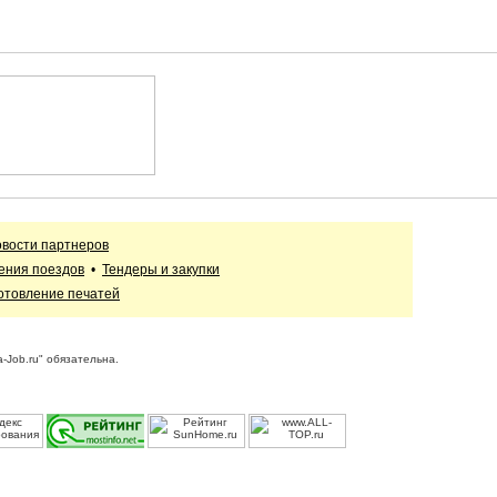
вости партнеров
ения поездов
•
Тендеры и закупки
отовление печатей
-Job.ru" обязательна.