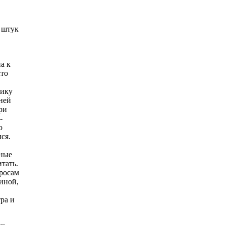
0 штук
а к
что
тику
ней
ри
-
о
ся.
ьные
тать.
росам
иной,
тра и