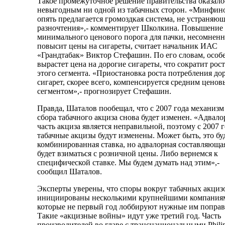
Такое промежуточное решение правительства оказало
невыгодным ни одной из табачных сторон. «Минфин
опять предлагается громоздкая система, не устраняю
разночтения»,- комментирует Школкина. Повышение
минимального ценового порога для пачки, несомненн
повысит цены на сигареты, считает начальник ИАС
«Грандтабак» Виктор Стефашин. По его словам, особ
вырастет цена на дорогие сигареты, что сократит рост
этого сегмента. «Приостановка роста потребления до
сигарет, скорее всего, компенсируется средним цено
сегментом»,- прогнозирует Стефашин.
Правда, Шаталов пообещал, что с 2007 года механизм
сбора табачного акциза снова будет изменен. «Адвало
часть акциза является неправильной, поэтому с 2007 
табачные акцизы будут изменены. Может быть, это бу
комбинированная ставка, но адвалорная составляюща
будет взиматься с розничной цены. Либо вернемся к
специфической ставке. Мы будем думать над этим»,-
сообщил Шаталов.
Эксперты уверены, что споры вокруг табачных акциз
инициированы несколькими крупнейшими компания
которые не первый год лоббируют нужные им поправ
Такие «акцизные войны» идут уже третий год. Часть
производителей во главе с транснациональными Phili