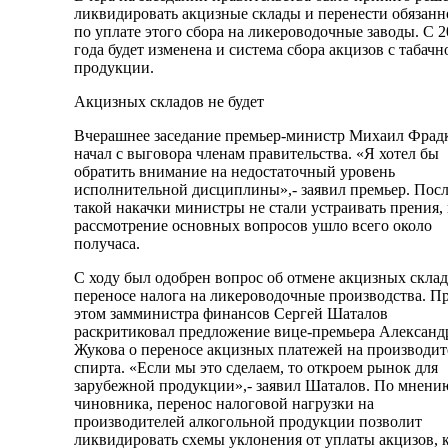
ликвидировать акцизные склады и перенести обязанн
по уплате этого сбора на ликероводочные заводы. C 2
года будет изменена и система сбора акцизов с табачн
продукции.
Акцизных складов не будет
Вчерашнее заседание премьер-министр Михаил Фрад
начал с выговора членам правительства. «Я хотел бы
обратить внимание на недостаточный уровень
исполнительной дисциплины»,- заявил премьер. Пос
такой накачки министры не стали устраивать прения, 
рассмотрение основных вопросов ушло всего около
получаса.
С ходу был одобрен вопрос об отмене акцизных склад
переносе налога на ликероводочные производства. П
этом замминистра финансов Сергей Шаталов
раскритиковал предложение вице-премьера Александ
Жукова о переносе акцизных платежей на производит
спирта. «Если мы это сделаем, то откроем рынок для
зарубежной продукции»,- заявил Шаталов. По мнени
чиновника, перенос налоговой нагрузки на
производителей алкогольной продукции позволит
ликвидировать схемы уклонения от уплаты акцизов, 