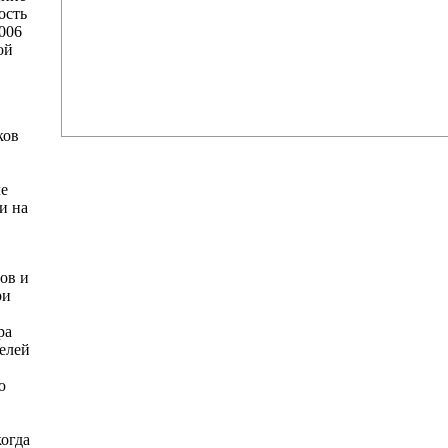
ость
006
ой
ков
ле
и на
ов и
ри
ра
елей
ю
когда