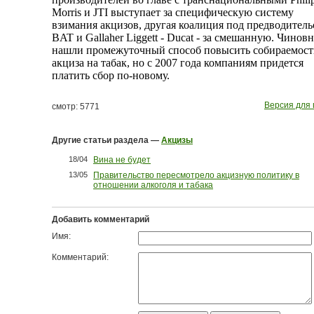
Morris и JTI выступает за специфическую систему
взимания акцизов, другая коалиция под предводител
BAT и Gallaher Liggett - Ducat - за смешанную. Чинов
нашли промежуточный способ повысить собираемост
акциза на табак, но с 2007 года компаниям придется
платить сбор по-новому.
Версия для 
смотр: 5771
Другие статьи раздела —
Акцизы
18/04
Вина не будет
13/05
Правительство пересмотрело акцизную политику в
отношении алкоголя и табака
Добавить комментарий
Имя:
Комментарий: