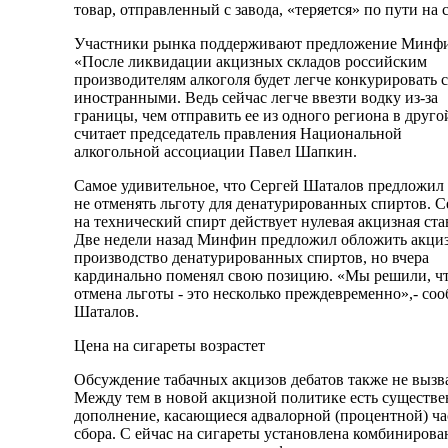
товар, отправленный с завода, «теряется» по пути на 
Участники рынка поддерживают предложение Минфи
«После ликвидации акцизных складов российским
производителям алкоголя будет легче конкурировать с
иностранными. Ведь сейчас легче ввезти водку из-за
границы, чем отправить ее из одного региона в друго
считает председатель правления Национальной
алкогольной ассоциации Павел Шапкин.
Самое удивительное, что Сергей Шаталов предложил
не отменять льготу для денатурированных спиртов. С
на технический спирт действует нулевая акцизная ста
Две недели назад Минфин предложил обложить акци
производство денатурированных спиртов, но вчера
кардинально поменял свою позицию. «Мы решили, ч
отмена льготы - это несколько преждевременно»,- со
Шаталов.
Цена на сигареты возрастет
Обсуждение табачных акцизов дебатов также не вызв
Между тем в новой акцизной политике есть существе
дополнение, касающиеся адвалорной (процентной) ча
сбора. С ейчас на сигареты установлена комбинирова