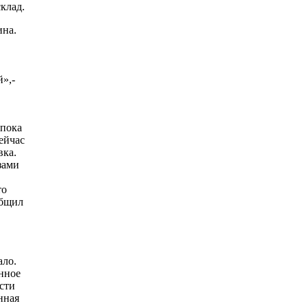
склад.
на.
й»,-
 пока
ейчас
вка.
зами
то
общил
ало.
нное
сти
нная