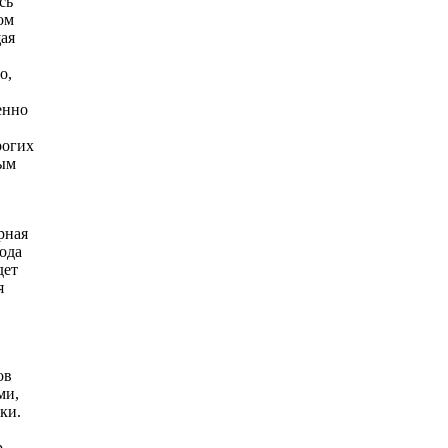
сь
ом
щая
о,
енно
рогих
вым
рная
года
дет
я
ов
ми,
ки.
p