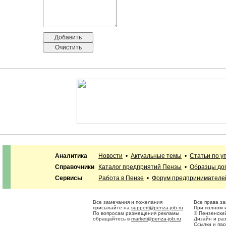
Аналитика
Новости
•
Актуальные темы
•
Статьи по 
Справочники
Каталог предприятий Пензы
•
Образцы до
Сервисы
Работа в Пензе
•
Форум предпринимателе
Все замечания и пожелания
Все права з
присылайте на
support@penza-job.ru
При полном и
По вопросам размещения рекламы
© Пензенски
обращайтесь в
market@penza-job.ru
Дизайн и ра
Ссылки и па