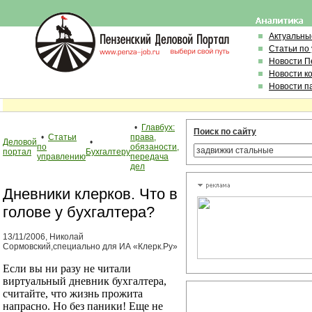
Актуальны
Статьи по
Новости П
Новости к
Новости п
•
Главбух:
Поиск по сайту
•
Статьи
права,
Деловой
•
по
обязаности,
портал
Бухгалтеру
управлению
передача
дел
Дневники клерков. Что в
голове у бухгалтера?
13/11/2006, Николай
Сормовский,специально для ИА «Клерк.Ру»
Если вы ни разу не читали
виртуальный дневник бухгалтера,
считайте, что жизнь прожита
напрасно. Но без паники! Еще не