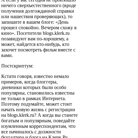
ничего сверхъестественного (вроде
получения долгожданной справки
или нашествия проверяющих), то
запишите в вашем блоге: «День
прошел спокойно. Вечером схожу в
кино». Посетители blogs.klerk.ru
позавидуют вам по-хорошему, а
может, найдется кто-нибудь, кто
захочет посмотреть фильм вместе с
вами.
Постскриптум:
Кстати говоря, известно немало
примеров, когда блоггеры,
дневники которых были особо
популярны, становились известны
не только в рамках Интернета.
Поэтому подумайте, может стоит
начать новую жизнь с регистрации
на blogs.klerk.ru? А когда вы станете
богатым и популярным, поведайте
изумленным корреспондентам, что
все начиналось с должности
бухгалтера и блога на Клерк.Ру.