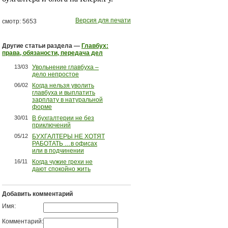
Версия для печати
смотр: 5653
Другие статьи раздела —
Главбух:
права, обязаности, передача дел
13/03
Увольнение главбуха –
дело непростое
06/02
Когда нельзя уволить
главбуха и выплатить
зарплату в натуральной
форме
30/01
В бухгалтерии не без
приключений
05/12
БУХГАЛТЕРЫ НЕ ХОТЯТ
РАБОТАТЬ …в офисах
или в подчинении
16/11
Когда чужие грехи не
дают спокойно жить
Добавить комментарий
Имя:
Комментарий: