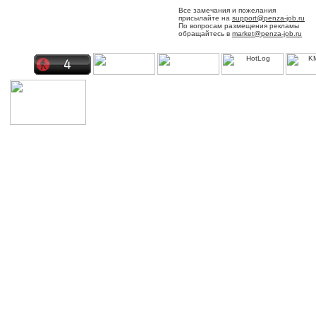
Все замечания и пожелания
присылайте на
support@penza-job.ru
По вопросам размещения рекламы
обращайтесь в
market@penza-job.ru