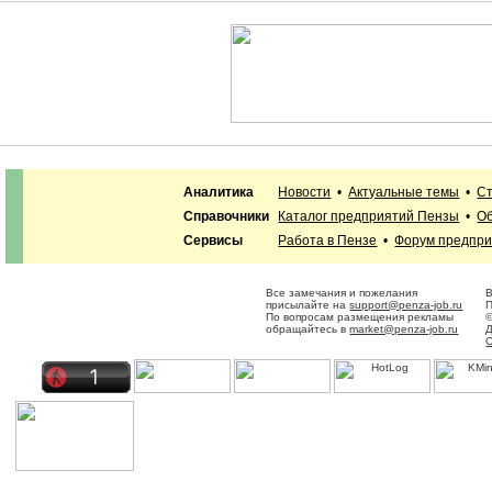
Аналитика
Новости
•
Актуальные темы
•
Ст
Справочники
Каталог предприятий Пензы
•
Об
Сервисы
Работа в Пензе
•
Форум предпр
Все замечания и пожелания
В
присылайте на
support@penza-job.ru
П
По вопросам размещения рекламы
©
обращайтесь в
market@penza-job.ru