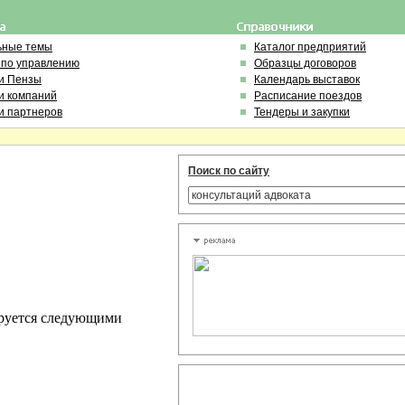
ьные темы
Каталог предприятий
 по управлению
Образцы договоров
и Пензы
Календарь выставок
и компаний
Расписание поездов
и партнеров
Тендеры и закупки
Поиск по сайту
ируется следующими