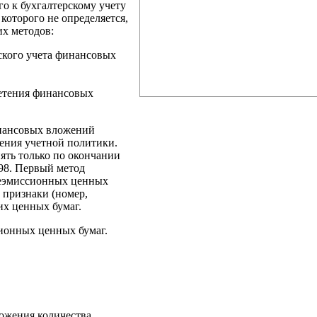
го к бухгалтерскому учету
которого не определяется,
их методов:
ского учета финансовых
етения финансовых
инансовых вложений
ения учетной политики.
ять только по окончании
/98. Первый метод
 неэмиссионных ценных
 признаки (номер,
их ценных бумаг.
ионных ценных бумаг.
ожения количества