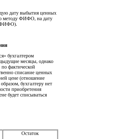
ждую дату выбытия ценных
по методу ФИФО, на дату
 ФИФО).
ния
ся» бухгалтером
едыдущие месяцы, однако
 по фактической
твенно списание ценных
дней цене (отношение
 образом, бухгалтеру нет
мости приобретения
ене будет списываться
Остаток