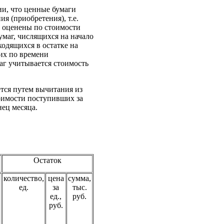
и, что ценные бумаги
я (приобретения), т.е.
 оценены по стоимости
маг, числящихся на начало
ходящихся в остатке на
их по времени
аг учитывается стоимость
тся путем вычитания из
тоимости поступивших за
нец месяца.
Остаток
,
количество,
цена
сумма,
ед.
за
тыс.
ед.,
руб.
руб.