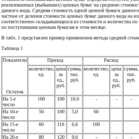
реализованных (выбывших) ценных бумаг на среднюю стоимос
данного вида. Средняя стоимость одной ценной бумаги данного
частное от деления стоимости ценных бумаг данного вида на их
соответственно складывающихся из стоимости и количества по о
по поступившим ценным бумагам в этом месяце.
В табл. 1 представлен пример применения метода средней стои
Таблица 1
Показатели
Приход
Расход
количество,
цена
сумма,
количество,
цена
сумма,
ед.
за
тыс.
ед.
за
тыс.
ед.,
руб.
ед.,
руб.
руб.
руб.
Остаток
На 1-е
100
100
10,0
-
-
-
число
На 10-е
50
100
5,0
60
число
На 15-е
60
110
6,6
100
число
На 20-е
80
120
9,6
-
-
-