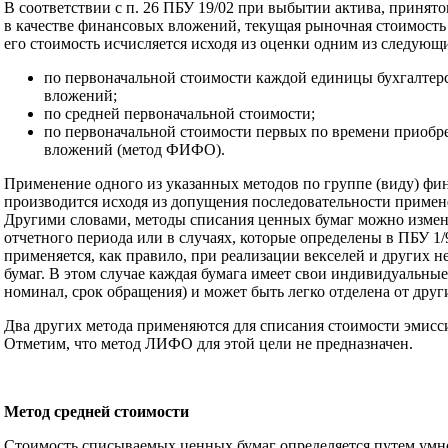
В соответствии с п. 26 ПБУ 19/02 при выбытии актива, принято
в качестве финансовых вложений, текущая рыночная стоимость 
его стоимость исчисляется исходя из оценки одним из следующ
по первоначальной стоимости каждой единицы бухгалтер
вложений;
по средней первоначальной стоимости;
по первоначальной стоимости первых по времени приобр
вложений (метод ФИФО).
Применение одного из указанных методов по группе (виду) ф
производится исходя из допущения последовательности примен
Другими словами, методы списания ценных бумаг можно измен
отчетного периода или в случаях, которые определены в ПБУ 1
применяется, как правило, при реализации векселей и других
бумаг. В этом случае каждая бумага имеет свои индивидуальные
номинал, срок обращения) и может быть легко отделена от друг
Два других метода применяются для списания стоимости эмисс
Отметим, что метод ЛИФО для этой цели не предназначен.
Метод средней стоимости
Стоимость списываемых ценных бумаг определяется путем умн