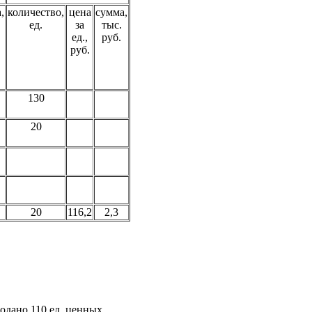
,
количество,
цена
сумма,
ед.
за
тыс.
ед.,
руб.
руб.
130
20
20
116,2
2,3
одано 110 ед. ценных