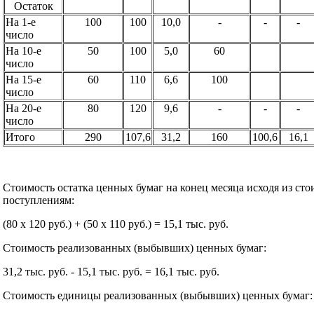
Остаток
На 1-е
100
100
10,0
-
-
-
число
На 10-е
50
100
5,0
60
число
На 15-е
60
110
6,6
100
число
На 20-е
80
120
9,6
-
-
-
число
Итого
290
107,6
31,2
160
100,6
16,1
Стоимость остатка ценных бумаг на конец месяца исходя из ст
поступлениям:
(80 x 120 руб.) + (50 x 110 руб.) = 15,1 тыс. руб.
Стоимость реализованных (выбывших) ценных бумаг:
31,2 тыс. руб. - 15,1 тыс. руб. = 16,1 тыс. руб.
Стоимость единицы реализованных (выбывших) ценных бумаг: