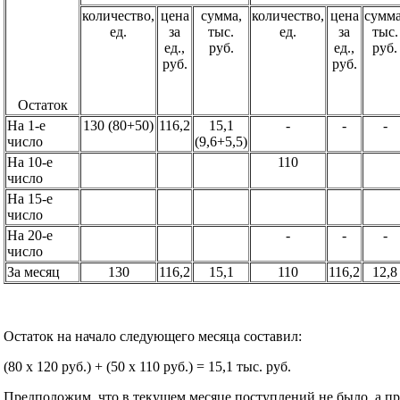
количество,
цена
сумма,
количество,
цена
сумма
ед.
за
тыс.
ед.
за
тыс.
ед.,
руб.
ед.,
руб.
руб.
руб.
Остаток
На 1-е
130 (80+50)
116,2
15,1
-
-
-
число
(9,6+5,5)
На 10-е
110
число
На 15-е
число
На 20-е
-
-
-
число
За месяц
130
116,2
15,1
110
116,2
12,8
Остаток на начало следующего месяца составил:
(80 x 120 руб.) + (50 x 110 руб.) = 15,1 тыс. руб.
Предположим, что в текущем месяце поступлений не было, а пр