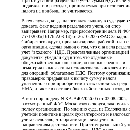
При отсутствии раздельного учета сумма НДС вычету
подлежит и в расходах, принимаемых при исчислени
налога на прибыль, не учитывается.
В тех случаях, когда налогоплательщику в суде удаетс
доказать факт ведения раздельного учета, он спор
выигрывает. Например, при рассмотрении дела N Ф0
7571/2005(16176-А03-14) от 26.10.2005 ФАС Западно-
Сибирского округа, проанализировав рабочий план с
организации, сделал вывод о том, что она вела разде
учет "входного" НДС. Представленные организацией
документы убедили суд в том, что отдельные
общехозяйственные операции, основные средства и
нематериальные активы использовались исключитель
для операций, облагаемых НДС. Поэтому организаци
правомерно предъявила к вычету сумму налога,
уплаченного при приобретении этих основных средст
НМА, а также в составе общехозяйственных расходов
А вот спор по делу N КА-А40/7056-05 от 02.08.2005,
рассмотренный ФАС Московского округа, закончился 
пользу организации. По мнению суда, из Положения 
учетной политике в целях бухгалтерского и налогово
учета следовало, что организация вела учет по
направлениям деятельности. При этом раздельный уч
непосредственно сумм "входного" НДС у нее