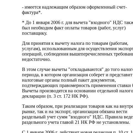
- имеется надлежащим образом оформленный счет-
фактура*.
* До 1 января 2006 г. для вычета "входного" НДС так
был необходим факт оплаты товаров (работ, услуг)
поставщику.
Для принятия к вычету налога по товарам (работам,
услугам), использованным для осуществления экспо
операций, соблюдения вышеперечисленных требован
недостаточно.
В этом случае вычеты "откладываются" до того налог
периода, в котором организация соберет и представит
налоговые органы полный пакет документов,
подтверждающих правомерность применения ставки 
Вычеты производятся на основании отдельной налог
декларации (п. 3 ст. 172 НК РФ).
Таким образом, при реализации товаров как на внутр
рынке, так и на экспорт, организация обязана вести
раздельный учет сумм "входного" НДС. Правила вед
раздельного учета главой 21 НК РФ не установлены.
С 1 января 2006 г. действует новая редакция п. 10 ст. 