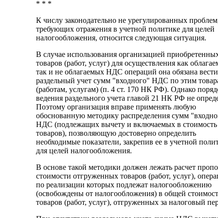
* * *
К числу законодательно не урегулированных проблем
требующих отражения в учетной политике для целей
налогообложения, относится следующая ситуация.
В случае использования организацией приобретенны
товаров (работ, услуг) для осуществления как облагае
так и не облагаемых НДС операций она обязана вести
раздельный учет сумм "входного" НДС по этим товар
(работам, услугам) (п. 4 ст. 170 НК РФ). Однако поряд
ведения раздельного учета главой 21 НК РФ не опред
Поэтому организация вправе применять любую
обоснованную методику распределения сумм "входно
НДС (подлежащих вычету и включаемых в стоимость
товаров), позволяющую достоверно определить
необходимые показатели, закрепив ее в учетной поли
для целей налогообложения.
В основе такой методики должен лежать расчет проп
стоимости отгруженных товаров (работ, услуг), опер
по реализации которых подлежат налогообложению
(освобождены от налогообложения) в общей стоимос
товаров (работ, услуг), отгруженных за налоговый пе