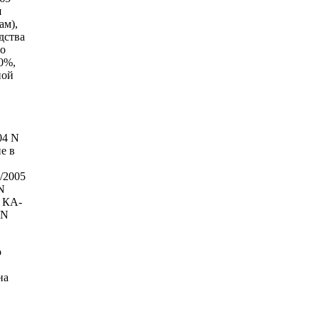
я
ам),
дства
по
0%,
ной
04 N
е в
/2005
N
N КА-
 N
о
на