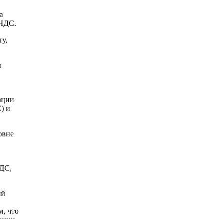
а
 НДС.
ту,
м
,
ации
) и
овне
НДС,
ий
м, что