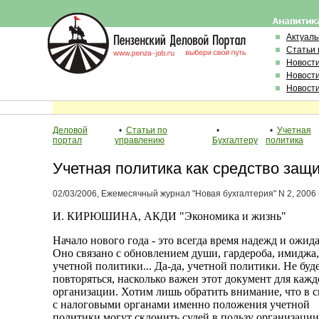
Актуал
Статьи 
Новост
Новост
Новост
Деловой
•
Статьи по
•
•
Учетная
портал
управлению
Бухгалтеру
политика
Учетная политика как средство защ
02/03/2006, Ежемесячный журнал "Новая бухгалтерия" N 2, 2006 г
И. КИРЮШИНА, АКДИ "Экономика и жизнь"
Начало нового года - это всегда время надежд и ожид
Оно связано с обновлением души, гардероба, имиджа,
учетной политики... Да-да, учетной политики. Не буд
повторяться, насколько важен этот документ для каж
организации. Хотим лишь обратить внимание, что в 
с налоговыми органами именно положения учетной
политики могут склонить судей в пользу организации