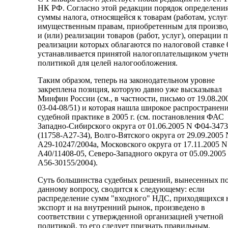
НК РФ. Согласно этой редакции порядок определени
суммы налога, относящейся к товарам (работам, услуг
имущественным правам, приобретенным для произво
и (или) реализации товаров (работ, услуг), операции 
реализации которых облагаются по налоговой ставке 
устанавливается принятой налогоплательщиком учет
политикой для целей налогообложения.
Таким образом, теперь на законодательном уровне
закреплена позиция, которую давно уже высказывал
Минфин России (см., в частности, письмо от 19.08.20
03-04-08/51) и которая нашла широкое распространени
судебной практике в 2005 г. (см. постановления ФАС
Западно-Сибирского округа от 01.06.2005 N Ф04-3473
(11758-А27-34), Волго-Вятского округа от 29.09.2005 
А29-10247/2004а, Московского округа от 17.11.2005 
А40/11408-05, Северо-Западного округа от 05.09.2005
А56-30155/2004).
Суть большинства судебных решений, вынесенных п
данному вопросу, сводится к следующему: если
распределение сумм "входного" НДС, приходящихся 
экспорт и на внутренний рынок, произведено в
соответствии с утвержденной организацией учетной
политикой, то его следует признать правильным.