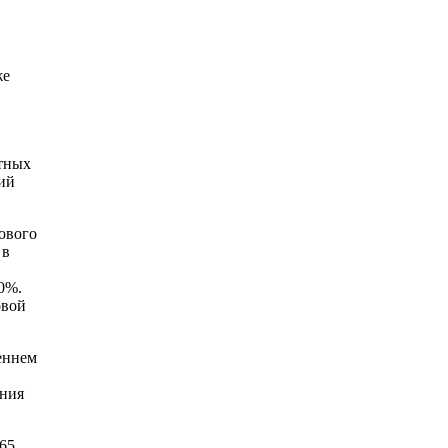
же
ртных
ий
ового
 в
0%.
овой
еннем
ения
165