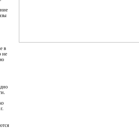
ение
азы
е в
о не
мо
одно
ти.
ко
г.
ются