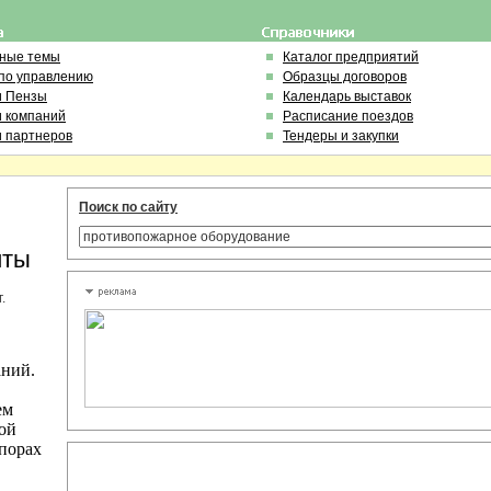
ьные темы
Каталог предприятий
по управлению
Образцы договоров
и Пензы
Календарь выставок
и компаний
Расписание поездов
и партнеров
Тендеры и закупки
Поиск по сайту
иты
.
аний.
ем
дой
спорах
.