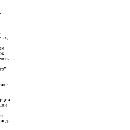
,
х
мых,
ам
ок
елен.
го"
тике
орции
ации
ти
риод.