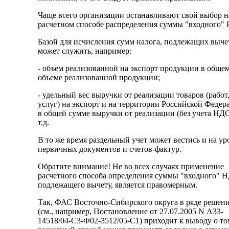
Чаще всего организации останавливают свой выбор н
расчетном способе распределения суммы "входного"
Базой для исчисления сумм налога, подлежащих выче
может служить, например:
- объем реализованной на экспорт продукции в обще
объеме реализованной продукции;
- удельный вес выручки от реализации товаров (работ
услуг) на экспорт и на территории Российской Федер
в общей сумме выручки от реализации (без учета НДС
т.д.
В то же время раздельный учет может вестись и на ур
первичных документов и счетов-фактур.
Обратите внимание! Не во всех случаях применение
расчетного способа определения суммы "входного" 
подлежащего вычету, является правомерным.
Так, ФАС Восточно-Сибирского округа в ряде решен
(см., например, Постановление от 27.07.2005 N А33-
14518/04-С3-Ф02-3512/05-С1) приходит к выводу о то